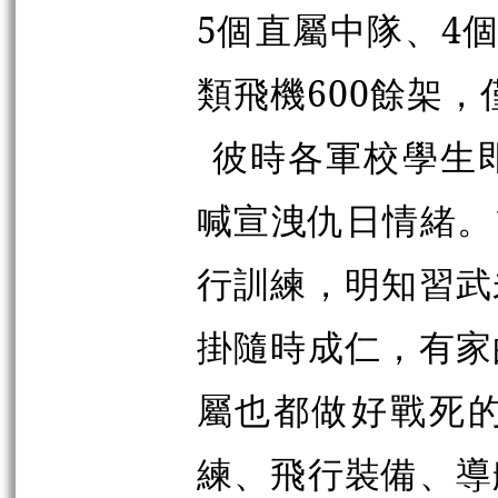
5個直屬中隊、4
類飛機600餘架，
彼時各軍校學生
喊宣洩仇日情緒。
行訓練，明知習武
掛隨時成仁，有家
屬也都做好戰死
練、飛行裝備、導