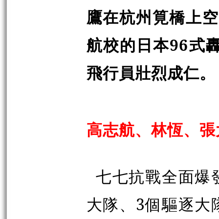
鷹在杭州筧橋上空
航校的日本96式
飛行員壯烈成仁。
高志航、林恆、張
七七抗戰全面爆發
大隊、3個驅逐大