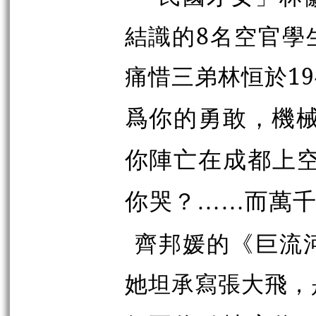
結識的8名空官學
痛惜三弟林
恒
於
1
爲你的勇敢，機
你陣亡在成都上
你哭？……而萬
齊邦媛的《巨流
她坦承寫張大飛，