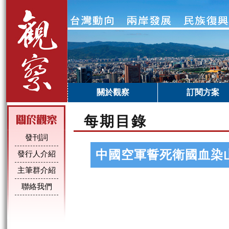
關於觀察
訂閱方案
每期目錄
發刊詞
中國空軍誓死衛國血染
發行人介紹
主筆群介紹
聯絡我們