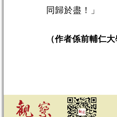
同歸於盡！」
（作者係前輔仁大