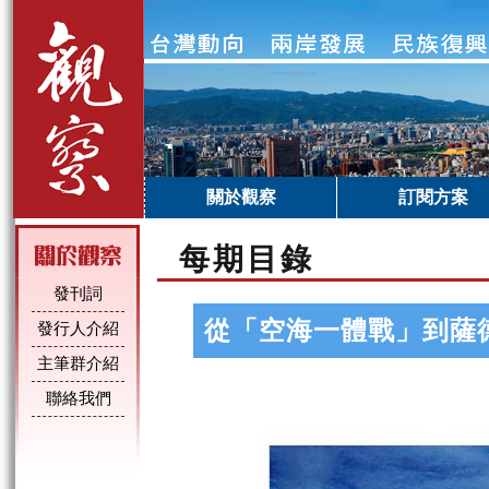
關於觀察
訂閱方案
每期目錄
發刊詞
從「空海一體戰」到薩
發行人介紹
主筆群介紹
聯絡我們