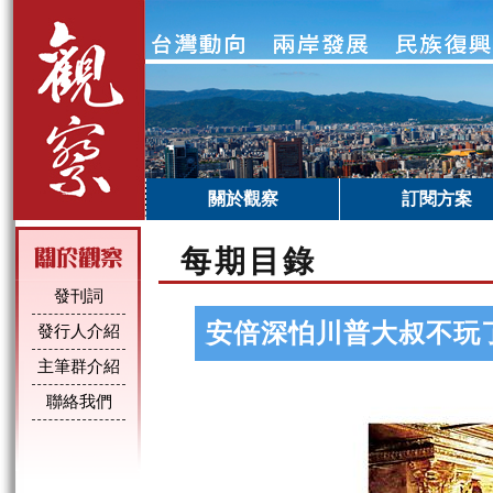
關於觀察
訂閱方案
每期目錄
發刊詞
安倍深怕川普大叔不玩
發行人介紹
主筆群介紹
聯絡我們