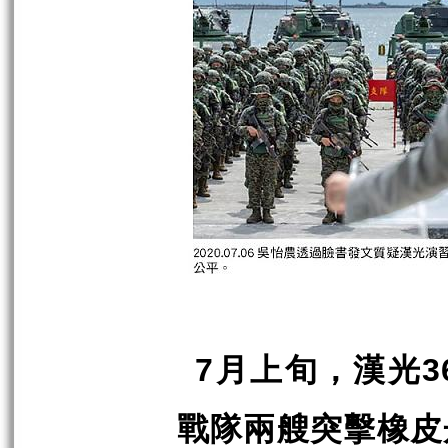
月上旬，漢光
7
3
戰隊兩艘突擊橡皮