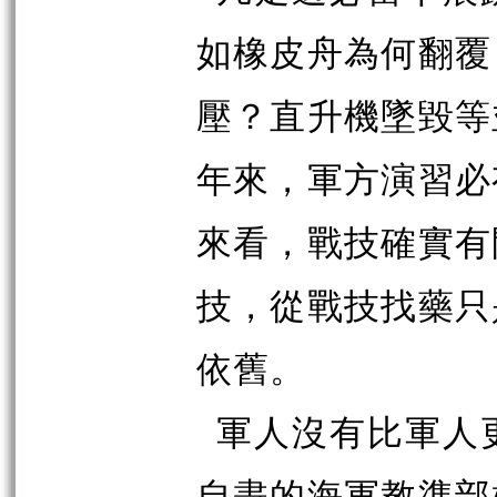
如橡皮舟為何翻覆
壓？直升機墜毀等
年來，軍方演習必
來看，戰技確實有
技，從戰技找藥只
依舊。
軍人沒有比軍人
自盡的海軍教準部