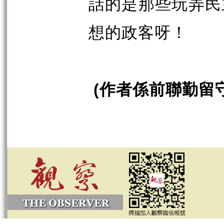
話的是那些玩弄民
想的政客呀！
作者係前聯勤留
(