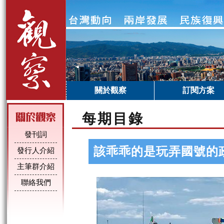
關於觀察
訂閱方案
每期目錄
發刊詞
該乖乖的是玩弄國號的
發行人介紹
主筆群介紹
聯絡我們