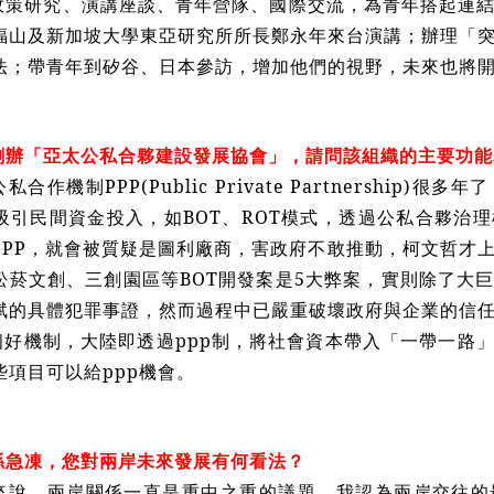
政策研究、演講座談、青年營隊、國際交流，為青年搭起連
福山及新加坡大學東亞研究所所長鄭永年來台演講；辦理「
法；帶青年到矽谷、日本參訪，增加他們的視野，未來也將
創辦「亞太公私合夥建設發展協會」，請問該組織的主要功能
私合作機制PPP(Public Private Partnership
吸引民間資金投入，如BOT、ROT模式，透過公私合夥治
PPP，就會被質疑是圖利廠商，害政府不敢推動，柯文哲才
松菸文創、三創園區等BOT開發案是5大弊案，實則除了大
斌的具體犯罪事證，然而過程中已嚴重破壞政府與企業的信任
是個好機制，大陸即透過ppp制，將社會資本帶入「一帶一路
些項目可以給ppp機會。
係急凍，您對兩岸未來發展有何看法？
來說，兩岸關係一直是重中之重的議題。我認為兩岸交往的