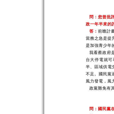
問：您曾批
政一年半來的
答：
前瞻計
當務之急是提
是加強青少年
我看蔡政府
台大停電就可
半、區域供電
不足。國民黨
風力發電，風
政黨難免有
問：國民黨