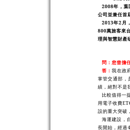
2008年
公司並兼任首
2013年
800萬旅客
理與智慧財產
問：您曾擔
答：
我在政
掌管交通部，
績，絕對不是
比較值得一
用電子收費ET
設的重大突破
海運建設，自
長開始，經過