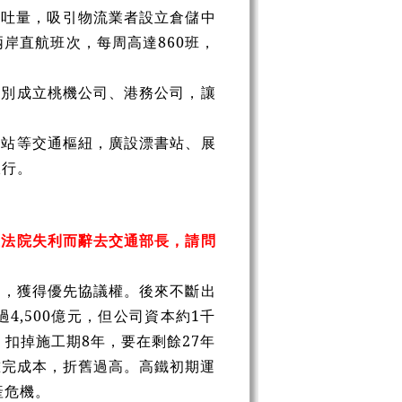
吞吐量，吸引物流業者設立倉儲中
岸直航班次，每周高達860班，
分別成立桃機公司、港務公司，讓
車站等交通樞紐，廣設漂書站、展
銀行。
立法院失利而辭去交通部長，請問
軸，獲得優先協議權。後來不斷出
,500億元，但公司資本約1千
扣掉施工期8年，要在剩餘27年
攤完成本，折舊過高。高鐵初期運
產危機。