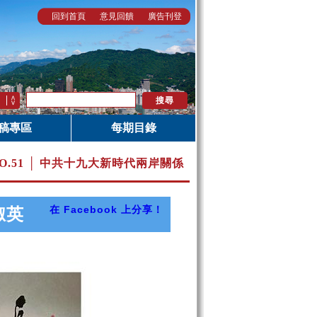
回到首頁
意見回饋
廣告刊登
稿專區
每期目錄
O.51 │ 中共十九大新時代兩岸關係
在 Facebook 上分享！
淑英