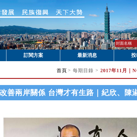
訂閱方案
最新消息
投
>
>
首頁
每期目錄
2017年11月｜
N
改善兩岸關係 台灣才有生路｜紀欣、陳