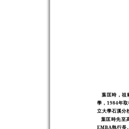
葉匡時，祖
學，1984
立大學石溪分
葉匡時先至
EMBA執行