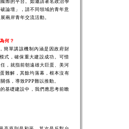
結國際的平台。如邀請著名政治學
突破論壇」，請不同領域的青年意
開展兩岸青年交流活動。
為何？
)很多年了，簡單講該機制內涵是因政府財
理模式，確保重大建設成功。可惜
上任，就指前朝遠雄大巨蛋、美河
巨蛋難解，其餘均落幕，根本沒有
關係，導致PPP難以推動。
」的基礎建設中，我們應思考前瞻
最高原則是和平，其次是反對台