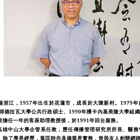
籍浙江，1957年出生於花蓮市，成長於大陳新村。1979
年取得德拉瓦大學公共行政碩士、1990年獲卡內基美隆大學
校擔任一年的客座助理教授後，於1991年回台服務。
高雄中山大學企管系任教，歷任傳播管理研究所所長、醫務
長。除了學界經歷，葉匡時亦具備業界實務，曾與友人創辦網