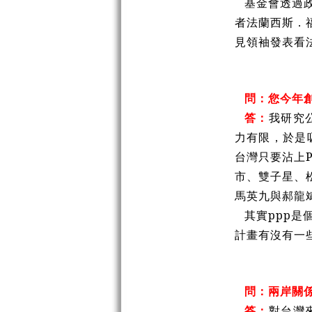
基金會透過
者法蘭西斯．
見領袖發表看
問：您今年
答：
我研究公
力有限，於是
台灣只要沾上
市、雙子星、
馬英九與郝龍
其實ppp
計畫有沒有一
問：兩岸關
答：
對台灣