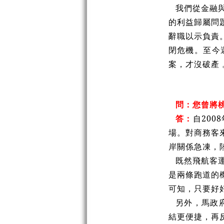
我們從金融
的利益歸屬問
辭職以示負責
閉危機。至今
案，才沒破產 
問：您曾將
答：
自20
場。對商務客
岸關係急凍，
既然飛航客
是兩條跑道的
可知，只要好
另外，馬政
結更便捷，再