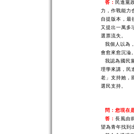
答：
民進黨
力，作戰能力
自提版本，最
又提出一萬多
選票流失。
我個人以為
會愈來愈沉淪
我認為國民
理學來講，民
老」支持她，
選民支持。
問：您現在
答：
長風由
望為青年找到