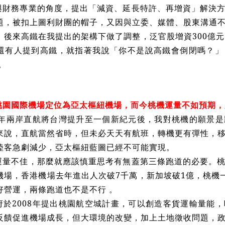
與財務專業的角度，提出「減資、延長特許、再增資」解決
題，被扣上圖利財團的帽子，又因與立委、媒體、股東溝通
。後來高鐵在我提出的架構下做了調整，泛官股增資300億元
還有人提到高鐵，就指著我說「你不是說高鐵會倒閉嗎？」
。
桃園國際機場定位為亞太樞紐機場，而今桃機運量不如預期，
08年兩岸直航將台灣提升至一個新紀元後，我對桃機的願景
來說，直航當然省時，但未必天天有航班，轉機更有彈性，
陸客急劇減少，亞太樞紐藍圖已經不可能實現。
運量不佳，那麼就應該慎重思考有無蓋第三條跑道的必要。
機場，香港機場去年進出人次破7千萬，新加坡破1億，桃機一
好營運，兩條跑道也不是不行 。
府於2008年提出桃園航空城計畫，可以創造客貨運輸量能
反饋促進機場成長，但大環境的改變，加上土地徵收問題，