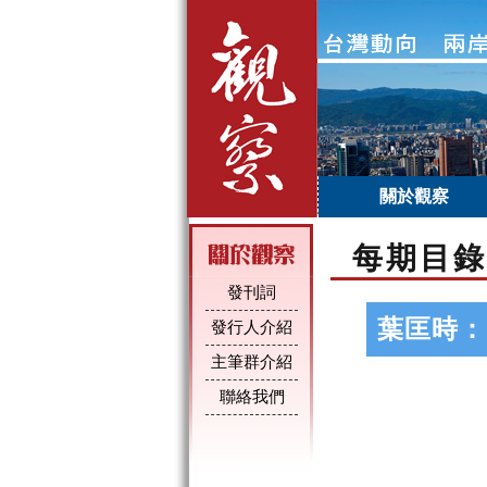
關於觀察
每期目錄
發刊詞
葉匡時：
發行人介紹
主筆群介紹
聯絡我們