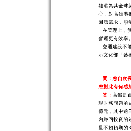
雄港為其全球
心，對高雄港
因應需求，順
在管理上，
營運更有效率
交通建設不
示文化部「藝
問：您自次
您對此有何感
答：
高鐵是
現財務問題的
億元，其中逾
內賺回投資的
量不如預期的