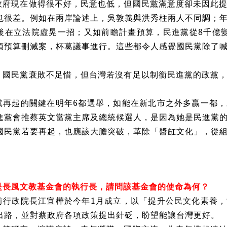
政府現在做得很不好，民意也低，但國民黨滿意度卻未因此
也很差。例如在兩岸論述上，吳敦義與洪秀柱兩人不同調；
後在立法院虛晃一招；又如前瞻計畫預算，民進黨從8千億
項預算刪減案，杯葛議事進行。這些都令人感覺國民黨除了
，國民黨衰敗不足惜，但台灣若沒有足以制衡民進黨的政黨
。
黨再起的關鍵在明年6都選舉，如能在新北市之外多贏一都
進黨會推蔡英文當黨主席及總統候選人，是因為她是民進黨
國民黨若要再起，也應該大膽突破，革除「醬缸文化」，從
是長風文教基金會的執行長，請問該基金會的使命為何？
前行政院長江宜樺於今年1月成立，以「提升公民文化素養
出路，並對蔡政府各項政策提出針砭，盼望能讓台灣更好。