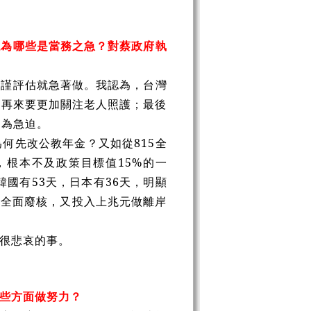
認為哪些是當務之急？對蔡政府執
嚴謹評估就急著做。我認為，台灣
；再來要更加關注老人照護；最後
更為急迫。
何先改公教年金？又如從815全
，根本不及政策目標值15%的一
國有53天，日本有36天，明顯
5年全面廢核，又投入上兆元做離岸
。
很悲哀的事。
些方面做努力？