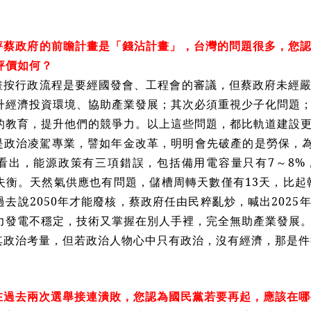
評蔡政府的前瞻計畫是「錢沾計畫」，台灣的問題很多，您
評價如何？
畫按行政流程是要經國發會、工程會的審議，但蔡政府未經
升經濟投資環境、協助產業發展；其次必須重視少子化問題
的教育，提升他們的競爭力。以上這些問題，都比軌道建設
是政治凌駕專業，譬如年金改革，明明會先破產的是勞保，為
看出，能源政策有三項錯誤，包括備用電容量只有7～8%
失衡。天然氣供應也有問題，儲槽周轉天數僅有13天，比起韓
過去說2050年才能廢核，蔡政府任由民粹亂炒，喊出202
力發電不穩定，技術又掌握在別人手裡，完全無助產業發展
其政治考量，但若政治人物心中只有政治，沒有經濟，那是件
在過去兩次選舉接連潰敗，您認為國民黨若要再起，應該在哪