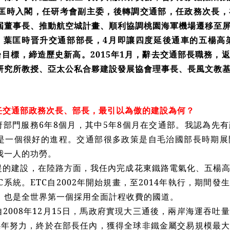
，葉匡時入閣，任研考會副主委，後轉調交通部，任政務次長
屆董事長、推動航空城計畫、順利協調桃園海軍機場遷移至
2月，葉匡時晋升交通部部長，4月即讓四度延後通車的五楊高
來台目標，締造歷史新高。2015年1月，辭去交通部長職務
研究所教授、亞太公私合夥建設發展協會理事長、長風文教
任交通部政務次長、部長，最引以為傲的建設為何？
府部門服務6年8個月，其中5年8個月在交通部。我認為先
是一個很好的進程。交通部很多政策是自毛治國部長時期展
我一人的功勞。
提的建設，在陸路方面，我任內完成花東鐵路電氣化、五楊
C系統。ETC自2002年開始規畫，至2014年執行，期間
，也是全世界第一個採用全面計程收費的國道。
2008年12月15日，馬政府實現大三通後，兩岸海運吞吐
4年努力，終於在部長任內，獲得全球非鐵金屬交易規模最