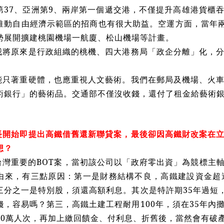
第37、亞洲第9、兩岸第一個遞交港，不僅提升高雄港貨櫃
推動自由經濟示範區的招商也有很大助益。空運方面，當年兩
勢展開擴建桃園機場一航廈、松山機場等計畫。
我將原來是行政組織的桃機、四大港務局「政企分離」化，
。
能只著重硬體，也應重視人文藝術。我們在郵局及機場、火
術銀行」的藝術品。交通部不僅沒收錢，還付了租金給藝術
長開始即提出高鐵借舊還新聯貸案，最後卻因高鐵財改案在
想？
台灣重要的BOT案，當初該公司以「政府零出資」為競標主
由來，有三點原因：第一是財務結構不良，高鐵建設資金超過4
三分之一是特別股，須還高額利息。其次是特許期35年過短，
錢，容易嗎？第三，高鐵土建工程耐用100年，須在35年內
30萬人次，再加上繳回饋金、付利息、折舊後，當然會有破