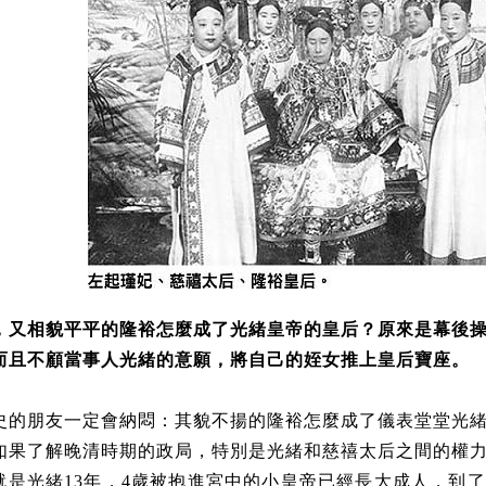
，又相貌平平的隆裕怎麼成了光緒皇帝的皇后？原來是幕後
而且不顧當事人光緒的意願，將自己的姪女推上皇后寶座。
史的朋友一定會納悶：其貌不揚的隆裕怎麼成了儀表堂堂光
如果了解晚清時期的政局，特別是光緒和慈禧太后之間的權
也就是光緒13年，4歲被抱進宮中的小皇帝已經長大成人，到