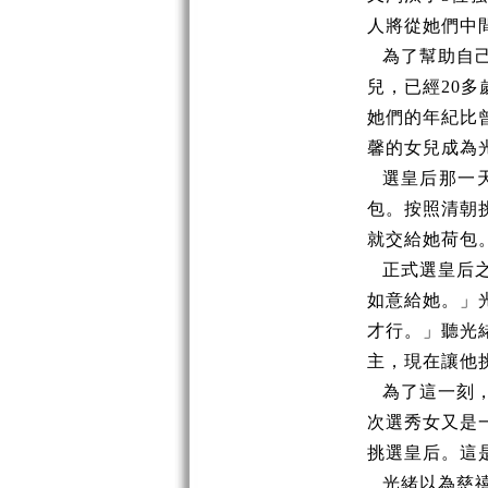
人將從她們中
為了幫助自
兒，已經20
她們的年紀比
馨的女兒成為
選皇后那一
包。按照清朝
就交給她荷包
正式選皇后
如意給她。」
才行。」聽光
主，現在讓他
為了這一刻
次選秀女又是
挑選皇后。這
光緒以為慈