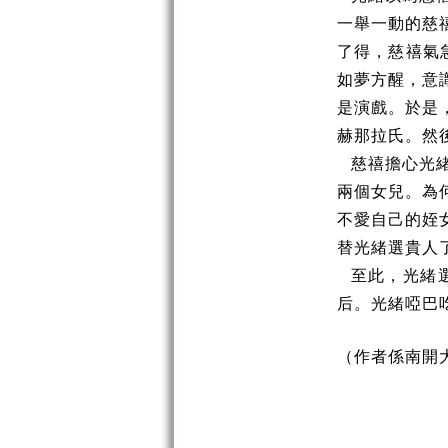
一舉一動的慈
了得，慈禧氣
如夢方醒，意
是演戲。於是
赫那拉氏。然
慈禧擔心光
兩個女兒。為
不愛自己的姪
替光緒選貴人
至此，光緒
后。光緒啞巴
（作者係南開