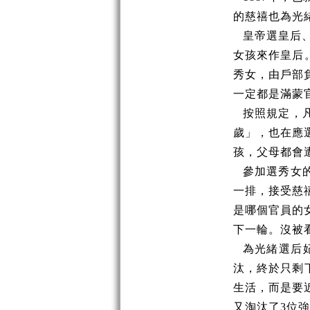
的慈禧也為光
皇帝選皇后
女孩來作皇后
秀女，由戶部
一定都是滿蒙
按照規定，凡
歲」，也在應
孩，父母都會
參加選秀女
一排，接受慈
是哪個官員的
下一輪。沒被
為光緒選后妃
汰，終於只剩
生活，而是要
又淘汰了3位