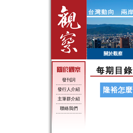
關於觀察
每期目錄
發刊詞
隆裕怎麼
發行人介紹
主筆群介紹
聯絡我們