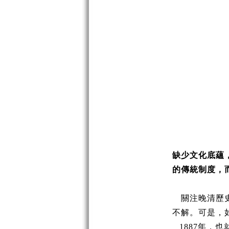
缺少文化底蘊
的傳統制度，
關注晚清歷
不解。可是，
1887年，