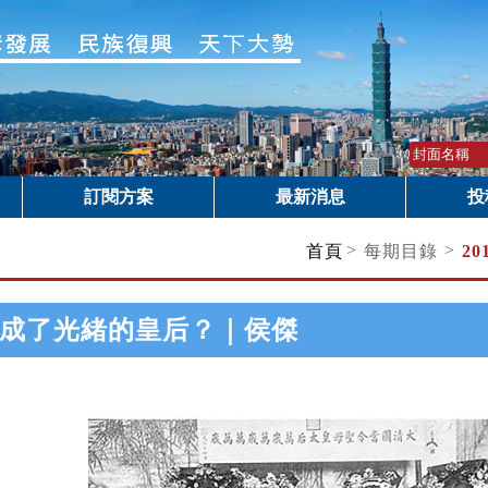
訂閱方案
最新消息
投
>
>
首頁
每期目錄
20
成了光緒的皇后？｜侯傑