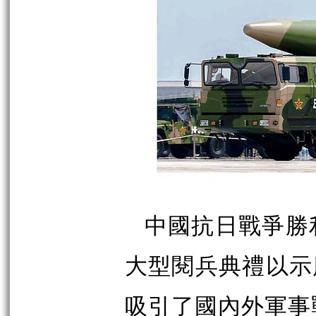
中國抗日戰爭勝利
大型閱兵典禮以示
吸引了國內外軍事