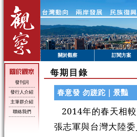
關於觀察
訂閱方案
每期目錄
發刊詞
春意發 勿蹉跎｜景豔
發行人介紹
主筆群介紹
2014年的春天相
聯絡我們
張志軍與台灣大陸委