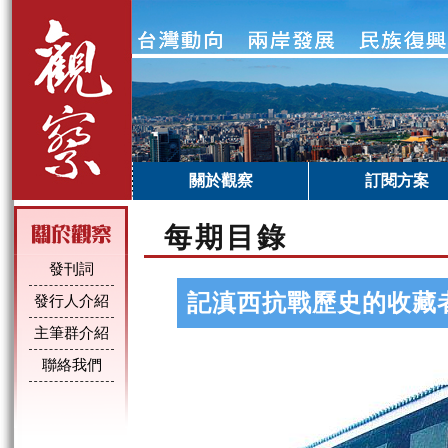
關於觀察
訂閱方案
每期目錄
發刊詞
記滇西抗戰歷史的收藏
發行人介紹
主筆群介紹
聯絡我們