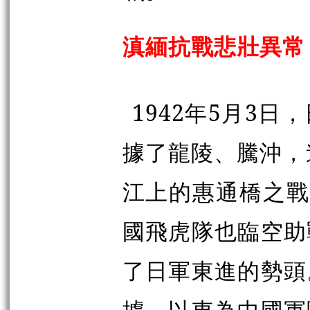
滇緬抗戰悲壯異常
1942年5月3
據了龍陵、騰沖，
江上的惠通橋之戰
國飛虎隊也臨空助
了日軍東進的勢頭
據，以東為中國軍