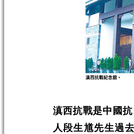
滇西抗戰是中國抗
人段生馗先生過去