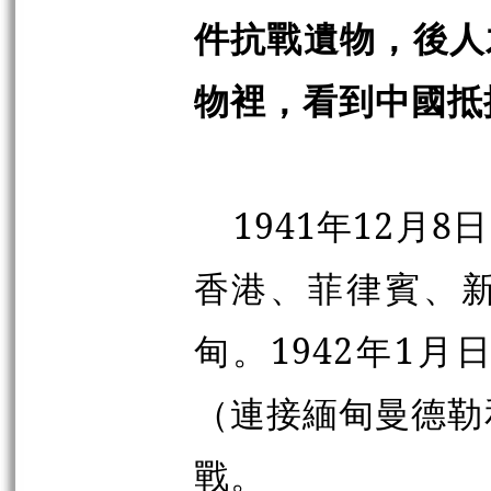
件抗戰遺物，後人
物裡，看到中國抵
1941年12
香港、菲律賓、
甸。1942年1
（連接緬甸曼德勒
戰。