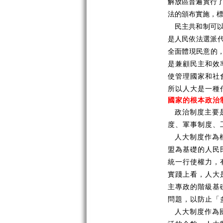
解放區普遍實行了
法的頒布實施，
民主共和制可
是人民依法選派
全面體現民意的
是兼顧民主和效
使管理國家和社
所以人大是一種
國家的根本政治
政治制度主要
度、軍事制度、
人大制度作為
盟為基礎的人民
統一行使權力，
實踐上看，人大
主專政的階級基
問題，以防止「
人大制度作為