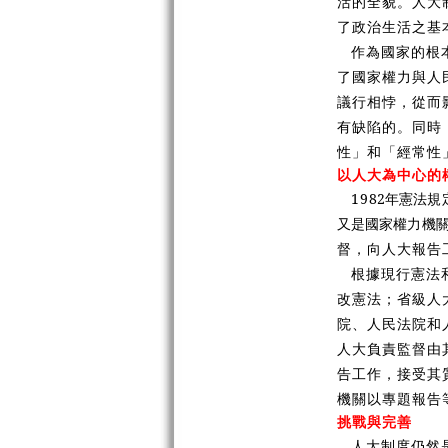
活的全貌。人大
了政治生活之基
作為國家的根
了國家權力與人
議行相悖，從而
有缺陷的。同時
性」和「經常性
以人大為中心的
19
82年憲法
又是國家權力機
督，向人大報告
根據現行憲法
改憲法；省級人
院、人民法院和
人大負責監督由
告工作，接受其
機關以專題報告
挑戰與完善
人大制度仍然