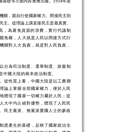
基礎等方面內容逐漸完備。1954年憲
機關，親自行使國家權力。間接民主則
民主。從理論上講直接民主是最真實、
高，為避免資源的浪費，實行代議制
罷免權，人大就是人民以間接方式行
機關對人大負責，就是對人民負責，
以分為司法制度、選舉制度、政黨制
是中國大陸的根本政治制度。
。從性質上看，中國大陸是以工農聯
理論上掌握全部國家權力，便於人民
地體現了國家一切權力屬於人民；從
人大中均占絕對優勢，體現了人民民
、民主黨派、無黨派愛國人士的參政
制度產生的基礎，反映了國家政治生