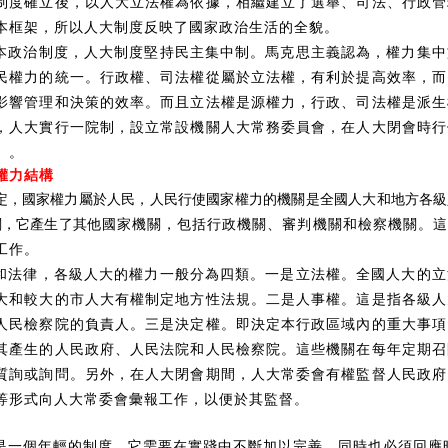
制度確立後，以人大立法權為依據，相繼建立了選舉、司法、行政管
本框架，所以人大制度反映了國家政治生活的全貌。
本政治制度，人大制度堅持民主集中制。馬克思主義認為，權力集中
民權力的統一。行政權、司法權從屬於立法權，有利於提高效率，而
影響管理和決策的效率。而且立法權是源權力，行政、司法權是派生
，人大實行一院制，設立常設機關人大常務委員會，在人大閉會時行
」。
權力結構
規定，國家權力屬於人民，人民行使國家權力的機關是全國人大和地方各
關，它產生了其
他國家機關，包括行政機關、審判機關和檢察機關。這
工作。
和法律，各級人大的權力一般分為四類
。
一是立法權。全國人大的立
大和較大的市人大有權制定地方性法規。二是人事權。這是指各級人
人民檢察院的負責人。三是決定權。即決定本行政區域內的重大事項
其產生的人民政府、人民法院和人民檢察院。這些機關在每年定期召
質詢或詢問。另外，在人大閉會期間，人大常委會有權監督人民政府
等形式向人大常委會彙報工作，以便於其監督。
是一個年輕的制度，它需要在實踐中不斷加以完善，同時也必須回應