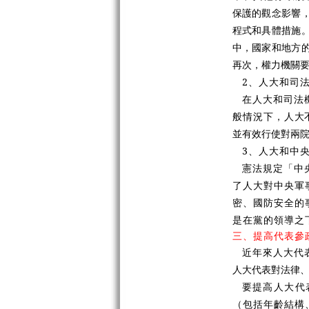
保護的觀念影響
程式和具體措施
中，國家和地方
再次，權力機關
2、人大和司
在人大和司法
般情況下，人
大
並有效行使對兩
3、人大和中
憲法規定「中
了人大對中央軍
密、國防安全的
是在黨的領導之
三、提高代表參
近年來人大代
人大代表對法律
要提高人大代
（包括年齡結構