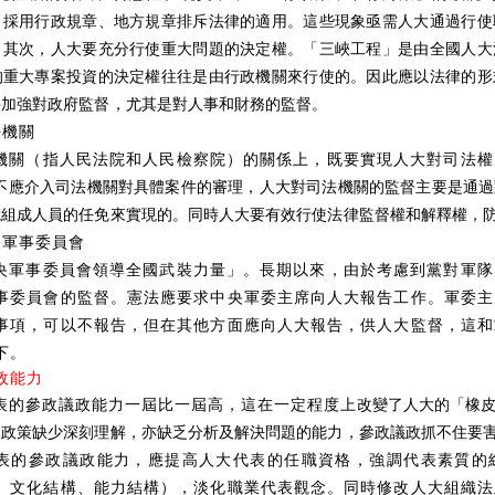
，採用行政規章、地方規章排斥法律的適用。這些現象亟需人大通過行使
。其次，人大要充分行使重大問題的決定權。「三峽工程」是由全國人大
的重大專案投資的決定權往往是由行政機關來行使的。因此應以法律的形
要加強對政府監督，尤其是對人事和財務的監督。
法機關
機關（指人民法院和人民檢察院）的關係上，既要實現人大對司法權
不應介入司法機關對具體案件的審理，人大對司法機關的監督主要是通過
院組成人員的任免來實現的。同時人大要有效行使法律監督權和解釋權，
央軍事委員會
央軍事委員會領導全國武裝力量」。長期以來，由於考慮到黨對軍隊
事委員會的監督。憲法應要求中央軍委主席向人大報告工作。軍委主
事項，可以不報告，但在其他方面應向人大報告，供人大監督，這和
下。
政能力
表的參政議政能力一屆比一屆高，這在一定程度上
改變了人大的「橡
、政策缺少深刻理解，亦缺乏分析及解決問題的能力，參政議政抓不住要
表的參政議政能力，應提高人大代表的任職資格，強調代表素質的
、文化結構、能力結構），淡化職業代表觀念。同時修改人大組織法