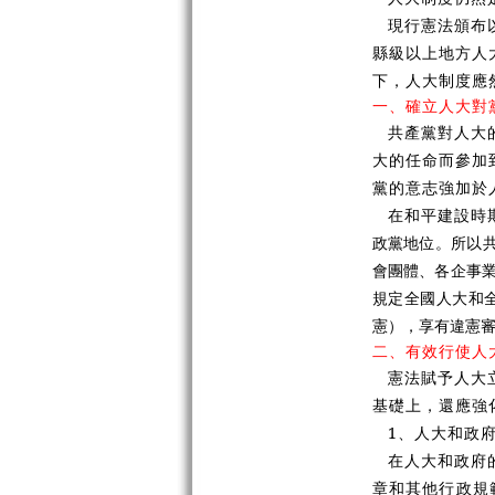
現行憲法頒布
縣級以上地方人
下，人大制度應
一、確立人大對
共產黨對人大
大的任命而參加
黨的意志強加於
在和平建設時
政黨地位。所以
會團體、各企事業
規定全國人大和
憲），享有違憲
二、有效行使人
憲法賦予人大
基礎上，還應強
1、人大和政
在人大和政府
章和其他行政規