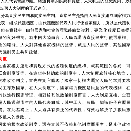
人民代表會議制度。經過長期的摸索和實踐，人大制度的組織原則、政權
標誌著人大制度的正式建立。
以分為直接民主制和間接民主制。直接民主是指由人民直接組成國家權力
代表，組成代議機關，由代議機關代表人民行使國家權力，所以是代議制
，但在實踐中，由於國家和社會管理職能紛
繁複雜，專業化程度日益提
率的良好機制。就中國大陸而言，人民既通過直接民主行使選舉權、
會的職能。人大對其他國家機關的監督，就是人民的監督，其他國家
代議制民主共和政體。
制度
是國家權力運用和實現方式的各種制度的總和。就其範圍的各異，可
工會制度等等。在這些林林總總的制度中，人大制度處於核心地位，
根本政治制度，首先在於它體現了國家一切權力屬於人民的本質要求
民主專政國家。在人大制度下，國家權力機關是民意的代表機關，在
有效進行國家管理。相對於其他政治制度而言，人大制度直接、全面
是人民選舉產生的人民代表組成，其中工人、農民、知識份子在歷屆
礎。在此基礎上，人大還具有廣泛的代表性，有效地解決了少數民族
多數人的暴政」。
國家的根本政治制度，還在於其不依賴其他制度而產生，是其他政治