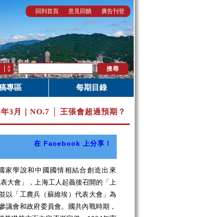
回到首頁
意見回饋
廣告刊登
稿專區
每期目錄
14年3月｜
NO.7 │ 王張會超過預期？
在 Facebook 上分享！
建
國家學說和中國國情相結合創造出來
人代表大會」，上海工人起義後召開的「上
並以
「
工農兵（蘇維埃）代表大會
」
為
參議會和政府委員會。國共內戰時期，