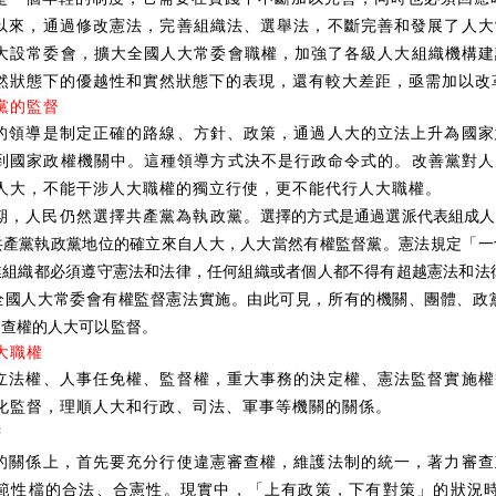
以來，通過修改憲法，完善組織法、選舉法，不斷完善和發展了人大
大設常委會，擴大全國人大常委會職權，加強了各級人大組織機構建
然狀態下的優越性和實然狀態下的表現，還有較大差距，亟需加以改
黨的監督
的領導是制定正確的路線、方針、政策，通過人大的立法上升為國家
到國家政權機關中。這種領導方式決不是行政命令式的。改善黨對人
人大，不能干涉人大職權的獨立行使，更不能代行人大職權。
期，人民仍然選擇共產黨為執政黨。
選擇的方式是通過選派代表組成人
共產黨執政黨地位的確立來自人大，
人大
當然有權監督黨。憲法規定「一
組織都必須遵守憲法和法律，任何組織或者個人都不得有超越憲法和法律
全國人大常委會有權監督憲法實施。由此可見，所有的機關、團體、政
審查權的人大可以監督。
大職權
立法權、人事任免權、監督權，重大事務的決定權、憲法監督實施權
化監督，理順人大和行政、司法、軍事等機關的關係。
府
的關係上，首先要充分行使違憲審查權，維護法制的統一，著力審查
範性檔的合法、合憲性。現實中，「上有政策，下有對策」的狀況