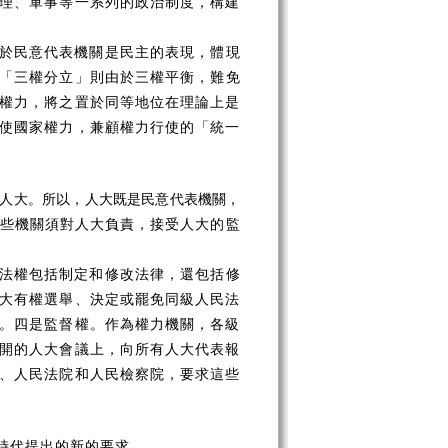
理、軍事等一系列的政治制度，構建
於民意代表機關是民主的表現，體現
「
三權分立
」
則由於三權平衡，難免
權力，將之置於同等地位在理論上是
使國家權力，兼顧權力行使的「統一
級人大。所以，人大既是民意代表機關，
些機關須對人大負責，接受人大的監
法權包括制定和修改法律，還包括修
大有權選舉、決定或罷免同級人民法
。四是監督權。作為權力機關，各級
開的人大會議上，向所有人大代表報
、人民法院和人民檢察院，要求這些
時代提出的新的要求。