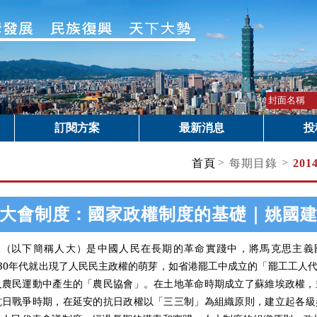
訂閱方案
最新消息
投
>
>
首頁
每期目錄
20
大會制度：國家政權制度的基礎｜姚國
會
（
以下簡稱人大
）
是中國人民在長期的革命實踐中，將馬克思主義
1930年代就出現了人民民主政權的萌芽，如省港罷工中成立的「罷工工
及農民運動中產生的
「
農民協會
」
。在土地革命時期成立了蘇維埃政權，
抗日戰爭時期，在延安的抗日政權以
「
三三制
」
為組織原則，建立起各級