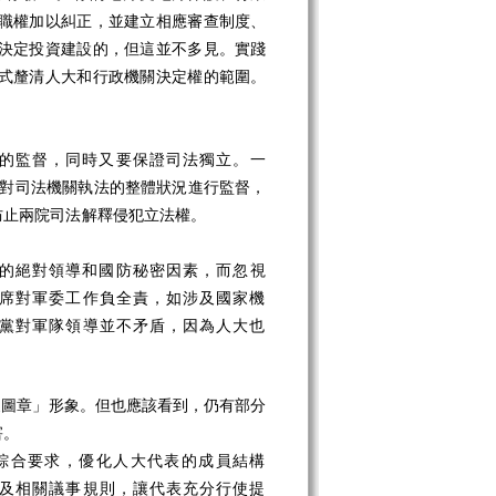
職權加以糾正，並建立相應審查制度、
決定投資建設的，但這並不多見。實踐
式釐清人大和行政機關決定權的範圍。
的監督，同時又要保證司法獨立。一
對司法機關執法的整體狀況進行監督，
防止兩院司法解釋侵犯立法權。
的絕對領導和國防秘密因素，而忽視
席對軍委工作負全責，如涉及國家機
黨對軍隊領導並不矛盾，因為人大也
皮圖章」形象。但也應該看到，仍有部分
害。
綜合要求，優化人大代表的成員結構
及相關議事規則，讓代表充分行使提