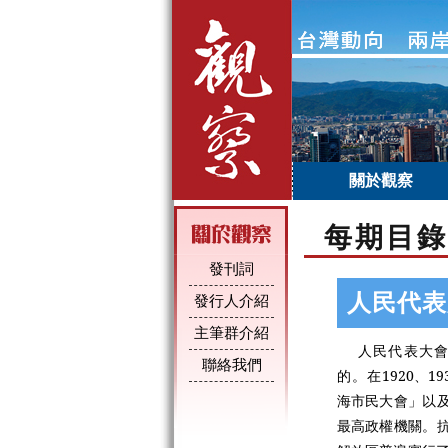
關於觀察
每期目錄
發刊詞
人民代表
發行人介紹
主筆群介紹
人民代表大
聯絡我們
的。在
1920、
海市民大會」以
最高政權機關。