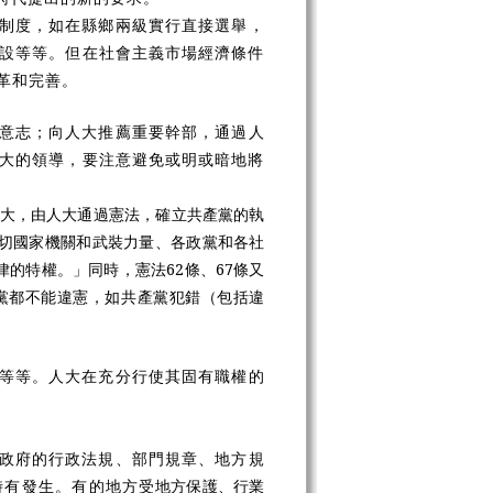
制度，如在縣鄉兩級實行直接選舉，
設等等。但在社會主義市場經濟條件
革和完善。
意志；向人大推薦重要幹部，通過人
大的領導，要注意避免或明或暗地將
大，由人大通過憲法，確立共產黨的執
切國家機關和武裝力量、各政黨和各社
的特權。」同時，憲法62條、67條又
黨都不能違憲，如共產黨犯錯（包括違
等等。人大在充分行使其固有職權的
政府的行政法規、部門規章、地方規
時有發生。有的地方
受地方保護、行業