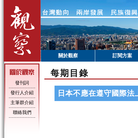
關於觀察
訂閱方案
每期目錄
發刊詞
日本不應在遵守國際法
發行人介紹
主筆群介紹
聯絡我們