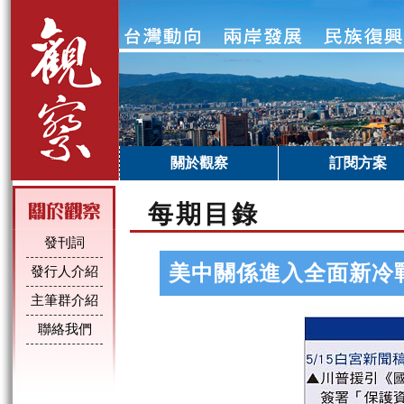
關於觀察
訂閱方案
每期目錄
發刊詞
美中關係進入全面新冷
發行人介紹
主筆群介紹
聯絡我們