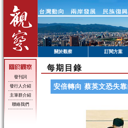
關於觀察
訂閱方案
每期目錄
發刊詞
安倍轉向 蔡英文恐失
發行人介紹
主筆群介紹
聯絡我們