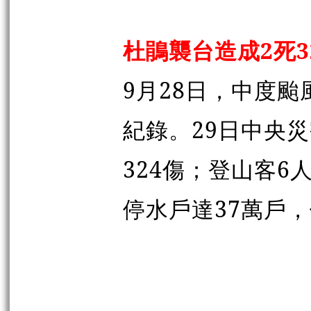
杜鵑襲台造成2死3
9月28日，中度
紀錄。29日中央
324傷；登山客6
停水戶達37萬戶，