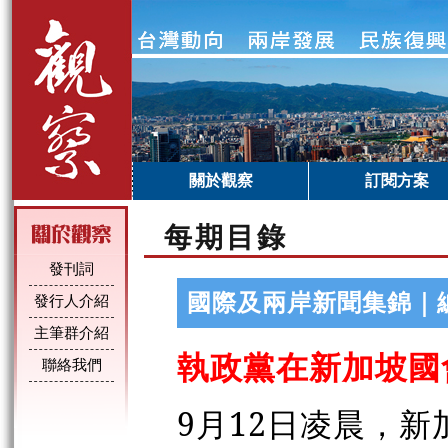
關於觀察
訂閱方案
每期目錄
發刊詞
國際及兩岸新聞集錦｜
發行人介紹
主筆群介紹
執政黨在新加坡國
聯絡我們
9月12日凌晨，