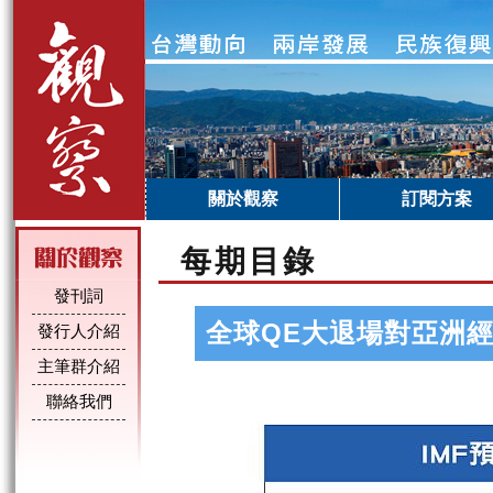
關於觀察
訂閱方案
每期目錄
發刊詞
全球QE大退場對亞洲
發行人介紹
主筆群介紹
聯絡我們