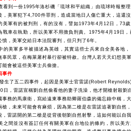
查看到一份
年洛杉磯「琉球和平組織」由琉球時報整理
1995
後，美軍犯下
件罪刑，造成當地日人傷亡重大，這還
4,700
的美軍有的被判刑，有的沒有，譬如
年
月
日，
歲
1973
4
12
73
為戰車在執勤，所以美軍不用擔負刑責。
年
月
日，
1975
4
19
公憤，美軍交給日本法院審判，但只判了
年。
6
中的美軍多半被描述為英雄，其實這些士兵來自全美各地，
無辜民眾，在梅萊屠村暴行卻被特赦。台灣人若天天幻想美
可能會被這些美軍士兵偷搶。
四事件
發生了五二四事件，起因是美軍士官雷諾
(Robert Reynolds
日，雷諾宣稱劉自然偷看他的妻子洗澡，他才開槍射殺劉
20
國事務的馬康衛，寫給遠東事務助卿羅伯森的備忘錄中稱，
兩槍，未來可能會有麻煩，因為第二槍是在雷諾追著劉自然
說，雷諾開的第二槍是從背後朝劉自然射擊，這如何能以自
美之間並沒有簽訂任何有關美軍在台地位的條約，所以美方