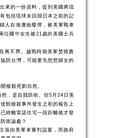
出來的一份資料，提到美國將琉
沒有包括琉球未回歸日本之前的記
婦人在海灘撿廢彈，被美軍戰車
兩位國中女生被
歲的美國士兵
21
良莠不齊。越戰時期美軍焚燒農
軍協防台灣，可能要先想想婦女的
開槍殺死劉自然。
)
自然，是自我防衛。但
月
日美
5
24
大使館槍殺事件發生之初的報告上
，已經離雷諾住宅一段距離後才發
我防衛論處？
主張由美軍來審判該案，而政府