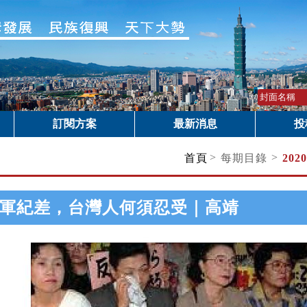
訂閱方案
最新消息
投
>
>
首頁
每期目錄
202
軍紀差，台灣人何須忍受｜高靖