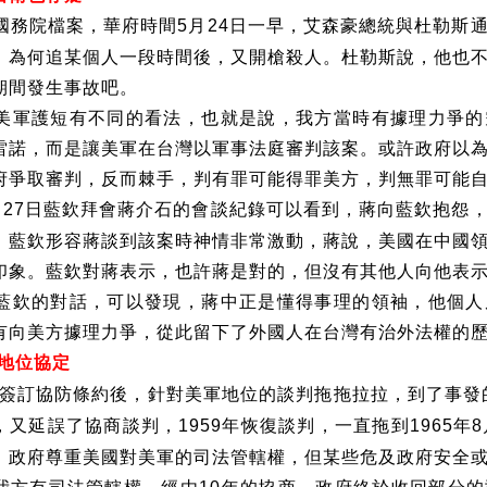
國務院檔案，華府時間
月
日一早，艾森豪總統與杜勒斯
5
24
，為何追某個人一段時間後，又開槍殺人。杜勒斯說，他也
期間發生事故吧。
美軍護短有不同的看法，也就是說，我方當時有據理力爭的
雷諾，而是讓美軍在台灣以軍事法庭審判該案。或許政府以
府爭取審判，反而棘手，判有罪可能得罪美方，判無罪可能
月
日藍欽拜會蔣介石的會談紀錄可以看到，蔣向藍欽抱怨
27
，藍欽形容蔣談到該案時神情非常激動，蔣說，美國在中國
印象。藍欽對蔣表示，也許蔣是對的，但沒有其他人向他表
藍欽的對話，可以發現，蔣中正是懂得事理的領袖，他個人
有向美方據理力爭，從此留下了外國人在台灣有治外法權的
地位協定
簽訂協防條約後，針對美軍地位的談判拖拖拉拉，到了事發
，又延誤了協商談判，
年恢復談判，一直拖到
年
1959
1965
8
，政府尊重美國對美軍的司法管轄權，但某些危及政府安全