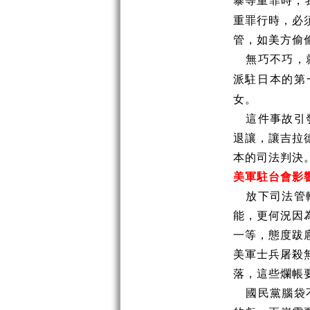
暴等重罪時，
重罪行時，必
管，如美方偷
無巧不巧，
派駐日本的第
女。
這件事故引
退讓，讓吉拉
本的司法判決
美軍駐台會影
放下司法管
能，更何況因
一等，態度跋
美軍士兵屠殺
落，這些爛帳
國民黨腦袋