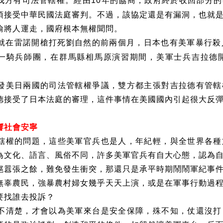
我方有司法管轄權。經由
年的協商，政府終於收回部分的
10
須接受中華民國法庭審判。不過，該協定還是有漏洞，也就
偷將人運走，國府根本無權聞問。
就在雷諾開槍打死劉自然的前兩個月，日本也有美軍暴行殺
一騎兵師團，在群馬縣相馬原演習期間，美軍士兵吉拉德
發美日兩國的司法管轄權爭議，雙方都主張對吉拉德有管轄
德接受了日本法庭的審理，這件事情在美國國內引起很大反
。
響社會安寧
轄權的問題，這些美軍官兵也是人，年紀輕，與全世界各種
為文化、語言、風俗不同，許多美軍官兵有自大心態，認為
扈囂張之餘，難免發生衝突，那還只是承平時期鬧鬧軍紀事
無辜農民，強暴農村婦女幾乎天天上演，或是在軍事行動過
要找誰去投訴？
不清楚，才會以為美軍來台是安全保障，殊不知，仗還沒打