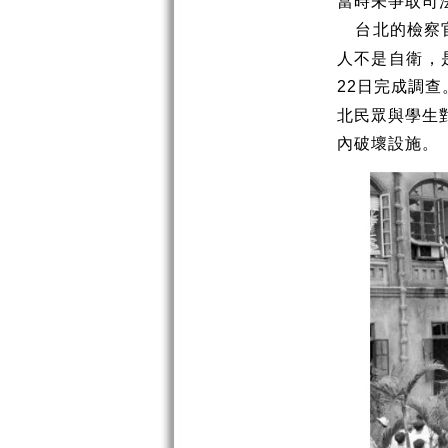
當時未爭取司
台北的檢察
人不是自衛，
日完成調查
22
北民眾與學生
內破壞設施。