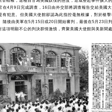
法管轄權，這種自甘為美國奴僕的態度，造成整起事件擴大
官在
月
日完成調查，
日由外交部將調查報告交給美國大
4
9
16
是有犯意。但美國大使館卻認為此指控毫無根據，對於槍擊
。隨後由美軍在
月
日或
日開始審判，最後在
月
日
5
15
20
5
23
對這項明顯不公的判決群情激憤，齊聚美國大使館與美新聞