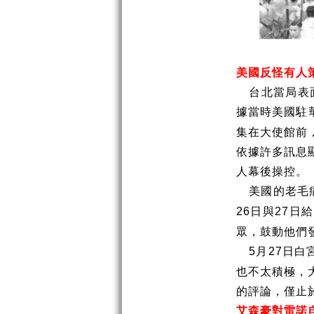
美國反怪有人
台北當局表
據當時美國駐
集在大使館前
依據許多訊息
人幕後操控。
美國的老毛
日與
日給
26
27
眾，鼓動他們
月
日白
5
27
也不太積極，
的評論，僅止
艾森豪對雷諾