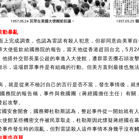
策動暴亂
面上完成調查，也認為雷諾有殺人犯意，但卻同意由美軍自
華大使藍欽給國務院的報告，當天他從香港趕回台北，
月
5
2
，他搭外交部長葉公超的車進入大使館，遭群眾丟擲石頭攻
顯示，這場群眾事件是有組織的行動。但美方直到最後也無
病，就是從來不檢討自己的言行是否不當，發生事情後，就
國務院的報告稱，事件與救國團（蔣經國擔任主任）有關
發起攻擊。
宮國安會開會，國務卿杜勒斯認為，整起事件從一開始就有
大使館某些機密文件被民眾取走，杜勒斯因此懷疑蔣經國在
於事件發生時的混亂，但對雷諾殺人這件事情本身幾乎沒有
自衛也存疑