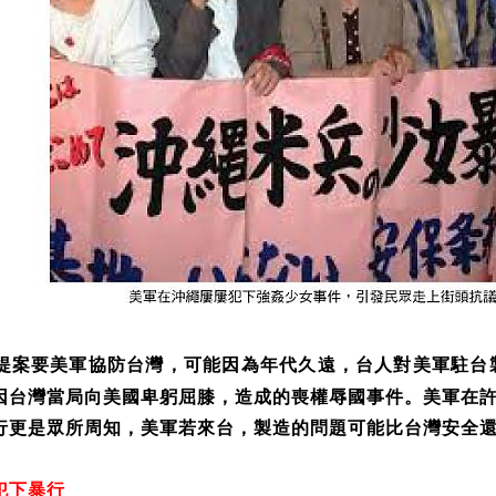
提案要美軍協防台灣，可能因為年代久遠，台人對美軍駐台
因台灣當局向美國卑躬屈膝，造成的喪權辱國事件。美軍在
行更是眾所周知，美軍若來台，製造的問題可能比台灣安全
犯下暴行