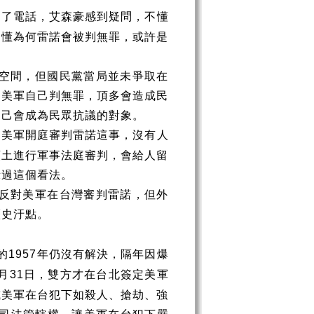
通了電話，艾森豪感到疑問，不懂
不懂為何雷諾會被判無罪，或許是
空間，但國民黨當局並未爭取在
為美軍自己判無罪，頂多會造成民
自己會成為民眾抗議的對象。
，美軍開庭審判雷諾這事，沒有人
領土進行軍事法庭審判，會給人留
示過這個看法。
反對美軍在台灣審判雷諾，但外
歷史汙點。
的
年仍沒有解決，隔年因爆
1957
月
日，雙方才在台北簽定美軍
31
或美軍在台犯下如殺人、搶劫、強