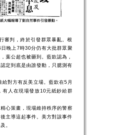
行審判，終於引發群眾暴亂。根
日晚上
時
分仍有大批群眾聚
4
7
30
擊，葉公超也被砸到。藍欽認為，
法認定到底是由誰發動，只臆測有
推給對方有反美立場。藍欽在
月
5
，有人在現場發放
元紙鈔給群
10
人精心策畫，現場維持秩序的警察
幕後主導這起事件。美方對該事件
觸及。