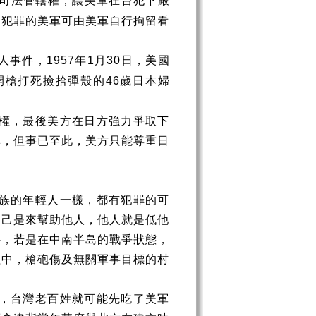
司法管轄權，讓美軍在台犯下嚴
是犯罪的美軍可由美軍自行拘留看
人事件，
年
月
日，美國
1957
1
30
開槍打死撿拾彈殼的
歲日本婦
46
權，最後美方在日方強力爭取下
彈，但事已至此，美方只能尊重日
族的年輕人一樣，都有犯罪的可
自己是來幫助他人，他人就是低他
件，若是在中南半島的戰爭狀態，
程中，槍砲傷及無關軍事目標的村
，台灣老百姓就可能先吃了美軍