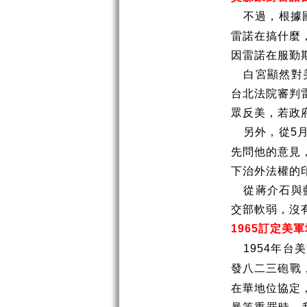
不過，根據
雷諾在搞什麼
因雷諾在服勤
白宮顯然對
台北法院審判
眾反美，若政
另外，從
5
先問他的意見
下治外法權的
從蔣介石與
交部軟弱，沒
訂定美軍
1965
年台美
1954
發八二三砲戰
在華地位協定