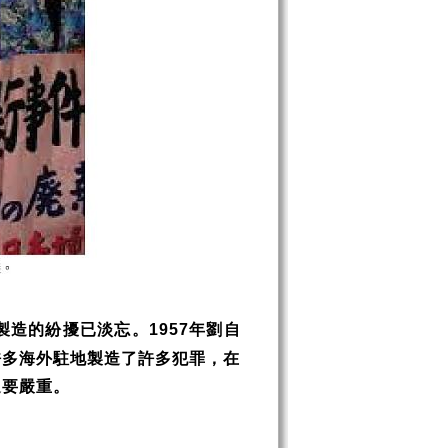
製造的紛擾已淡忘。
年劉自
1957
許多海外駐地製造了許多犯罪，在
還要嚴重。