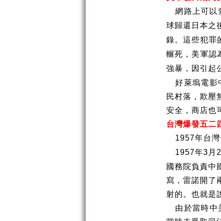
網路上可以
球歸還日本之
錄。這些犯罪
輾死，美軍認
強暴，因引起
好萊塢電影
民村落，欺壓
安全，商店也
台灣爆發五二
年台灣
1957
年
月
1957
3
國務院負責中
寫，雷諾開了
射的。也就是
由於當時中