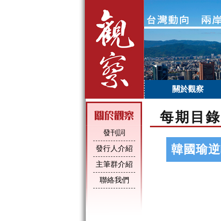
關於觀察
每期目錄
發刊詞
韓國瑜逆
發行人介紹
主筆群介紹
聯絡我們