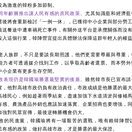
較為激進的韓粉多加節制。
同年齡層推出讓人民有感的庶民政策。
尤其知識藍和經濟藍
選後將會重新檢討「一例一休」，已獲得中小企業與部分勞
員送餐途中遭車禍死亡事件，有關外送平台是承攬關係而沒
投入這個行業，韓陣營宜提出具體辦法保障這群年輕人的權
老人族群，不只是要談長期照護，他們更需要尊嚴與尊重，
能力者可透過媒介找到工作，以爭取高齡者選票。而本勞外
中小企業有更多生存空間。
政表現仍是韓國瑜勝選最堅實的後盾。
雖然韓市長已宣布請
實，他對高雄市政仍負有政治責任，市政成績是他勝選的最
高雄民心，例如趁著雨季結束，盡速加強下水道清淤與修補
有感、農漁產品外銷也應該加速落實、企業招商也要增強，
加強對民眾宣傳，最後逆轉勝機會仍大。
政的民進黨，韓國瑜將有一場艱苦的選戰，唯有賴韓陣營
民有感的政策，做好高雄市政，才是勝選的最大保證。