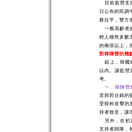
目前藍營支
日公布的民調
蔡拉平，雙方
一般高齡者
輕人雖然多數
的兩倍以上，
對韓陣營的幾
綜上，韓國
以內。讓藍營
考。
一、韓陣營
宜與郭台銘的
受韓粉攻擊的
持者致意，讓
另外，在初
支持者歸隊，