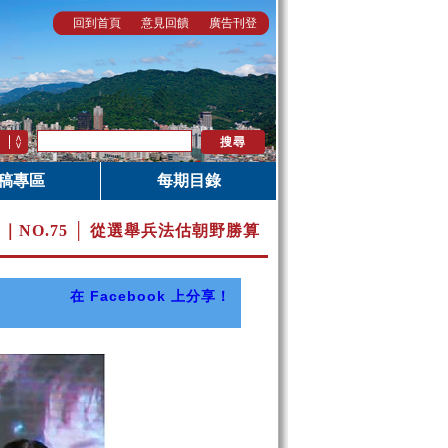
回到首頁
意見回饋
廣告刊登
稿專區
每期目錄
月｜
NO.75 │ 從選舉兵法估朝野勝算
在 Facebook 上分享！