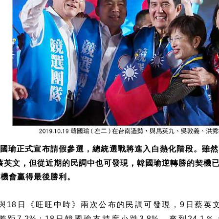
國瑜正式宣布請假參選，總統選戰將進入白熱化階段。雖然
蔡英文，但從近期的民調中也可發現，韓國瑜逆轉勝的契機
有機會贏得最後勝利。
與
日《旺旺中時》兩次公布的民調可發現，
日蔡英
18
9
差距
；
日韓國瑜支持度小跌
，來到
％
7.2%
18
3.8%
24.1