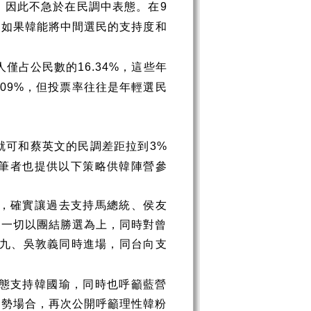
，因此不急於在民調中表態。在
9
。如果韓能將中間選民的支持度和
人僅占公民數的
，這些年
16.34%
，但投票率往往是年輕選民
.09%
就可和蔡英文的民調差距拉到
3%
筆者也提供以下策略供韓陣營參
，確實讓過去支持馬總統、侯友
，一切以團結勝選為上，同時對曾
九、吳敦義同時進場，同台向支
態支持韓國瑜，同時也呼籲藍營
造勢場合，再次公開呼籲理性韓粉