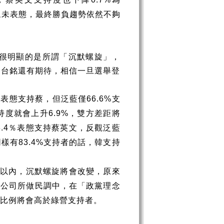
眾未表態，最終勝負趨勢依然不夠
很明顯的是所謂「沉默螺旋」，
郭台銘還有期待，相信一旦選舉登
表態支持蔡，但泛藍僅
支
%
66.6%
持度就會上升
，雙方差距將
6.9%
％表態支持蔡英文，反觀泛藍
.4
同樣有
支持者的話，韓支持
83.4%
以內，沉默螺旋將會改變，原來
調公司所做民調中，在「政黨理念
比例將會高於綠營支持者。