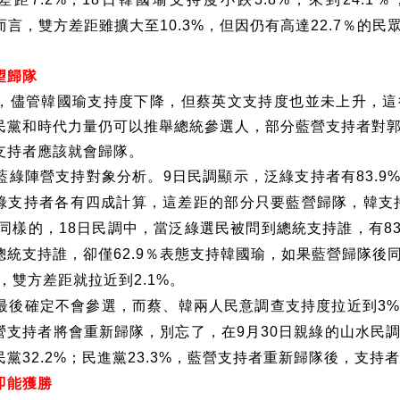
而言，雙方差距雖擴大至
，但因仍有高達
％的民
10.3%
22.7
望歸隊
，儘管韓國瑜支持度下降，但蔡英文支持度也並未上升，這
民黨和時代力量仍可以推舉總統參選人，部分藍營支持者對
支持者應該就會歸隊。
藍綠陣營支持對象分析。
日民調顯示，泛綠支持者有
9
83.9
綠支持者各有四成計算，這差距的部分只要藍營歸隊，韓支
同樣的，
日民調中，當泛綠選民被問到總統支持誰，有
18
83
總統支持誰，卻僅
％表態支持韓國瑜，如果藍營歸隊後
62.9
，雙方差距就拉近到
。
2.1%
最後確定不會參選，而蔡、韓兩人民意調查支持度拉近到
3%
營支持者將會重新歸隊，別忘了，在
月
日親綠的山水民
9
30
民黨
；民進黨
，藍營支持者重新歸隊後，支持者
32.2%
23.3%
即能獲勝