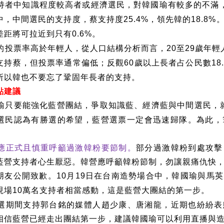
持者中知識程度較高者或經濟選民，對韓國瑜有較多的不滿
中，中間選民的支持度，蔡支持度
，領先韓的
25.4%
18.8%
差距將可拉近到只有
。
0.6%
的投票率高於年輕人，從人口結構分析而言，
至
歲年輕
20
29
支持蔡，但投票率通常偏低；反觀
歲以上長者占公民數
60
18
所以韓也不要忘了鞏固年長者的支持。
點建議
瑜只要能強化藍營團結，爭取知識藍、經濟藍與中間選民，
選民認為有勝選的希望，藍營選票一定會迅速歸隊。為此，
應正式且慎重呼籲過激韓粉要節制。
部分過激韓粉到處攻擊
藍營支持者心生厭惡。韓營應呼籲韓粉節制，勿讓親痛仇快
朋友公開致歉。
月
日在台南造勢場合中，韓國瑜與馬英
10
19
現場
萬名支持者相當感動，這是藍營大團結的第一步。
10
選期間支持郭台銘的媒體人趙少康、唐湘龍，近期也紛紛表
相信藍營已經走出團結第一步，建議韓國瑜可以利用直播與