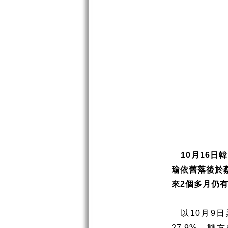
月
日韓
10
16
瑜依舊落後於
來
個多月仍
2
以
月
日
10
9
，雙方
27.9%