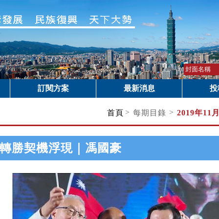
訂閱方案
最新消息
投
>
>
首頁
每期目錄
2019年11
轉勝契機浮現｜馮國豪