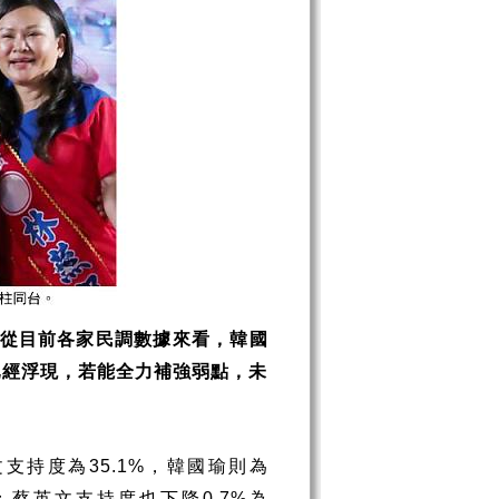
從目前各家民調數據來看，韓國
已經浮現，若能全力補強弱點，未
文支持度為
，韓國瑜則為
35.1%
；蔡英文支持度也下降
為
0.7%