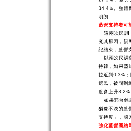
％。整體
34.4
明朗。
藍營支持者可
這兩次民調
究其原因，親
記結束，藍營
以兩次民調
持韓，如果藍
拉近到
；
0.3%
選民，被問到
度會上升
8.2%
如果郭台銘
猶豫不決的藍
支持度」，國
強化藍營團結