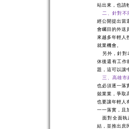
站出來，也請
二、針對不
經公開提出當
會矚目的外送
來越多年輕人
就業機會。
另外，針對
休後還有工作
題，這可以讓
三、高雄市
也必須逐一落
兢業業，爭取
也要讓年輕人
一一落實，且
面對全面執
結，並推出庶