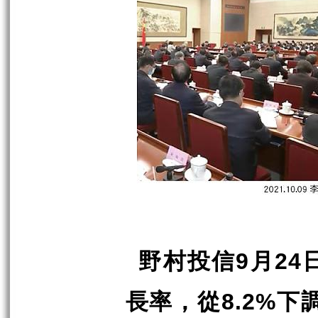
9
24
野村投信
月
8.2%
長率，從
下