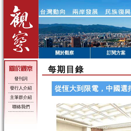
關於觀察
訂閱方案
每期目錄
發刊詞
從恆大到限電，中國選
發行人介紹
主筆群介紹
聯絡我們