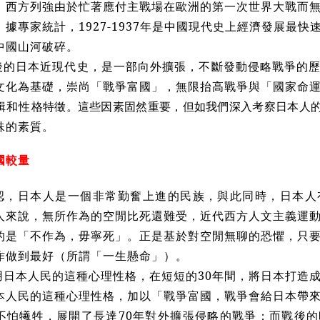
紀，西方列強由於忙著應付主戰場在歐洲的第一次世界大戰而
據專家統計，1927-1937年是中國現代史上經濟發展最
中國山河破碎。
後的日本近現代史，是一部向外擴張，不斷發動侵略戰爭的
文化為基礎，崇尚「戰爭富國」，無限抬高戰爭與「國家命
輯和性
格特徵。這些因素固然重要，但如我們深入考察日本人
殊的素質。
國較量
認，日本人是一個非常勤奮上進的民族，與此同時，日本人
人來說，無所作為的空閒比死還難受，近代西方人文主義運
的是「不作為，毋寧死」。正是基於對空閒無聊的恐懼，只
作做到最好（所謂「一生懸命」）。
用日本人民的這種心理性格，在短短的30年間，將日本打造
本人民的這種心理性格，加以「戰爭富國，戰爭會給日本帶
不怕犧牲，展開了長達70年對外擴張侵略的戰爭；而戰後