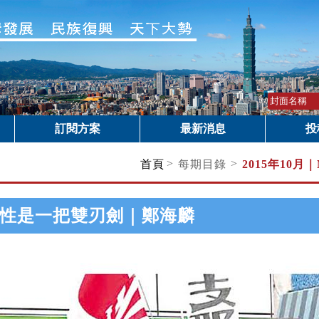
訂閱方案
最新消息
投
>
>
首頁
每期目錄
2015年10月｜
性是一把雙刃劍｜鄭海麟