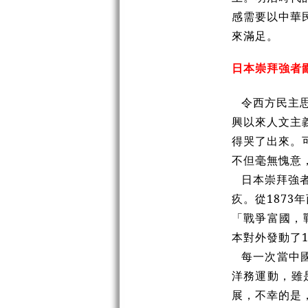
感需要以中華
來滿足。
日本崇拜強者
令西方民主
興以來人文主
得哭了出來。
不但毫無愧意
日本崇拜強
疚。從187
「戰爭富國，
本對外發動了
每一次當中
洋務運動，雖
展，不幸的是