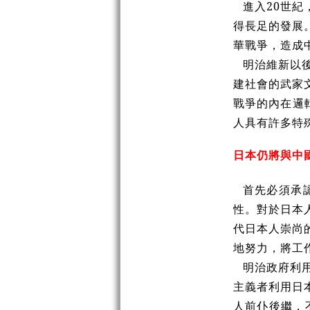
進入20世
得長足的發展。
華戰爭，造成
明治維新以
建社會的武家
戰爭的內在邏
人具有許多特
日本仍將與中
首先必須承
性。對於日本
代日本人崇尚
地努力，將工
明治政府利
主義者利用日
人前仆後繼，