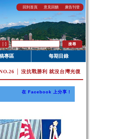
回到首頁
意見回饋
廣告刊登
稿專區
每期目錄
NO.26 │ 沒抗戰勝利 就沒台灣光復
在 Facebook 上分享！