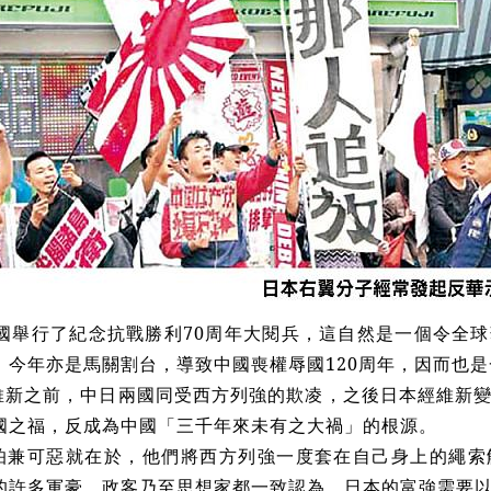
國舉行了紀念抗戰勝利70周年大閱兵，這自然是一個令全
，今年亦是馬關割台，導致中國喪權辱國120周年，因而也
維新之前，中日兩國同受西方列強的欺凌，之後日本經維新
國之福，反成為中國「三千年來未有之大禍」的根源。
怕兼可惡就在於，他們將西方列強一度套在自己身上的繩索
的許多軍豪、政客乃至思想家都一致認為，日本的富強需要