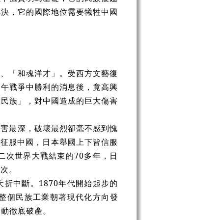
解決，它的國際地位需要犧牲中國
」、「和魂洋才」。受西方文藝復
甲午戰爭中勝利的消息後，竟高興
等民族」，對中國造成的巨大傷害
傷害最深，破壞最烈卻毫不感到愧
全面征服中國，日本舉國上下皆信服
二次世界大戰結束的70多年，日
一次。
折中斷。1870年代開始起步的
整個民族工業朝著現代化方向發
運動徹底破產。