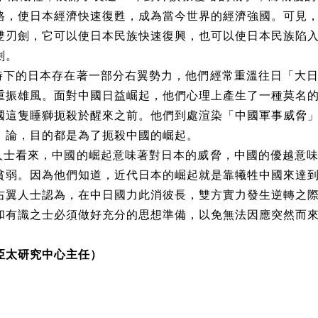
格，使日本經濟快速復甦，成為當今世界的經濟強國。可見
雙刃劍，它可以使日本民族快速復興，也可以使日本民族陷
劍。
時下的日本存在著一部分右翼勢力，他們經常重溫往日「大
重振雄風。面對中國日益崛起，他們心理上產生了一種莫名
國這隻睡獅扼殺於醒來之前。他們到處渲染「中國軍事威脅
」論，目的都是為了扼殺中國的崛起。
人士看來，中國的崛起意味著對日本的威脅，中國的優越意
貧弱。因為他們知道，近代日本的崛起就是靠犧牲中國來達
右翼人士認為，在中日國力此消彼長，雙方實力發生逆轉之
和有識之士必須做好充分的思想準備，以免無法因應突然而
亞太研究中心主任）