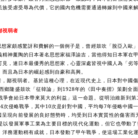
民族受虐受辱為代價，它的國內危機需要通過轉嫁到中國來
鄙視弱者
思想家頗感驚訝和費解的一個例子是，曾經鼓吹「脫亞入歐
義精神薰陶的日本著名思想家福澤諭吉，當他得知日本軍在
可見，連日本最優秀的思想家，心靈深處皆視中國人為「劣
，而且為日本的崛起感到自豪和高興。
者，鄙視弱者。基於這種心理，在近現代史上，日本對中國
3年西鄉隆盛鼓吹「征韓論」到1928年的《田中奏摺》策劃
戰爭會給日本帶來莫大的利益」這一命題。從明治維新到第
14次侵略戰爭，其中10次是針對中國，平均每7年侵略中國
國呈現向前發展的良好態勢時，均受到日本實質性的傷害而夭
是以發展軍事工業為主要目標的現代化運動，但它也帶動了
，洋務運動稍有成就，日本發動了甲午戰爭，使這場工業化