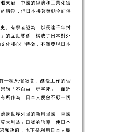
無暇東顧，中國的經濟和工業化獲
快速的時期，但日本接著發動全面侵
歷史。有學者認為，以長達千年封
運」的互動關係，構成了日本對外
的文化和心
理特徵，不難發現日本
有一種恐懼寂寞、酷愛工作的習
動崇尚「不自由，毋寧死」，而近
要有所作為，日本人便會不顧一切
成躋身世界列強的新興強國；軍國
來莫大利益」口號的誘導，使日本
的昭和政府，也正是利用日本人民