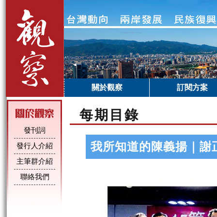
關於觀察
訂閱方案
每期目錄
發刊詞
我所知道的陳義揚｜謝
發行人介紹
主筆群介紹
聯絡我們