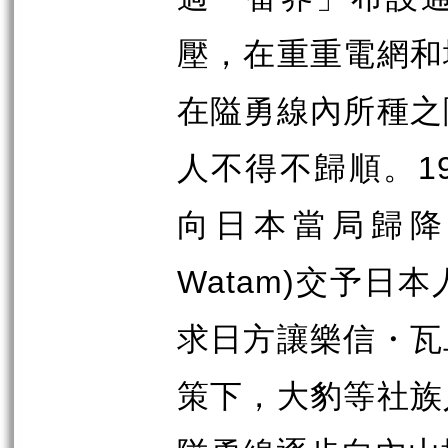
壓，在重重電網和
在隘勇線內所種之
1
人不得不歸順。
向日本當局歸
Watam)
交予日本
求日方讓樂信・瓦
策下，大豹等社族