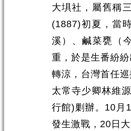
大埧社，屬舊稱
(1887)
初夏，當
溪）、鹹菜甕（
重，於是生番紛紛
轉涼，台灣首任巡
太常寺少卿林維
)
10
行館
剿辦。
月
20
發生激戰，
日大