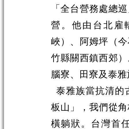
「全台營務處總巡
營。他由台北雇
峽）、阿姆坪（今
竹縣關西鎮西郊）
腦寮、田寮及泰雅
泰雅族當抗清的
板山」，我們從角
橫躺狀。台灣首