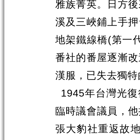
雅族菁英。
日方後
溪及三峽鋪上手押
(
地架鐵線橋
第一
番社的番屋逐漸改
漢服，已失去獨特
1945
年台灣光復
臨時議會議員，他
張大豹社重返故