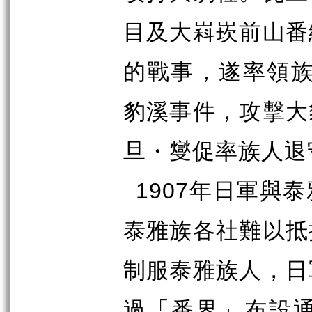
目及大嵙崁前山番
的戰事，遂率領
豹溪事件，攻擊大
旦・燮促率族人退
1907
年日軍與泰
泰雅族各社難以抵
制服泰雅族人，日
過「番界」布設