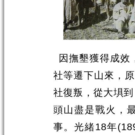
因撫墾獲得成效
社等遷下山來，
社復叛，從大埧到
頭山盡是戰火，
18
(18
事。光緒
年