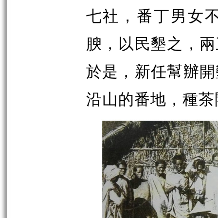
七社，番丁男女
腴，以民墾之，兩
於是，新任幫辦開
沿山的番地，種茶