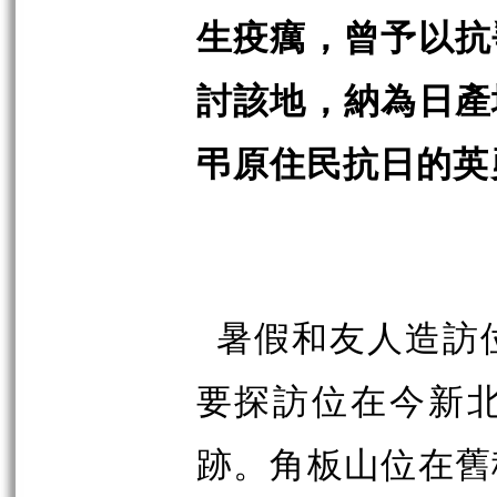
生疫癘，曾予以抗
討該地，納為日產
弔原住民抗日的英
暑假和友人造訪
要探訪位在今新
跡。角板山位在舊