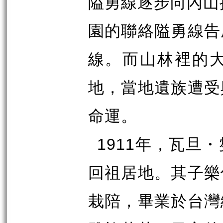
隘勇線逐步向內山
園的聯絡隘勇線告
線。而山林裡的
地，當地遺族遭受
命運。
1911
年，瓦旦・
回祖居地。其子樂
栽陪，畢業於台灣