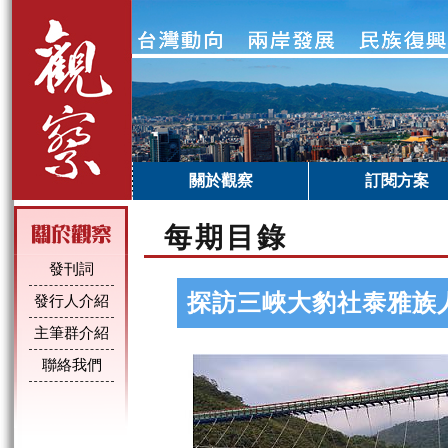
關於觀察
訂閱方案
每期目錄
發刊詞
探訪三峽大豹社泰雅族
發行人介紹
主筆群介紹
聯絡我們