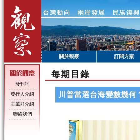
關於觀察
訂閱方案
每期目錄
發刊詞
川普當選台海變數幾何
發行人介紹
主筆群介紹
聯絡我們