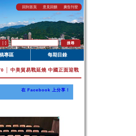
回到首頁
意見回饋
廣告刊登
稿專區
每期目錄
.70 │ 中美貿易戰延燒 中國正面迎戰
在 Facebook 上分享！