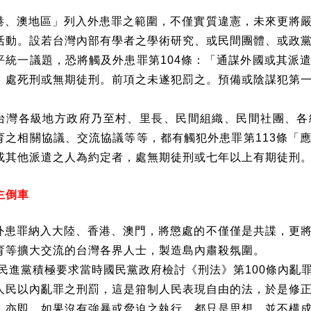
港、澳地區」列入外患罪之範圍，不僅實質違憲，未來更將
活動。設若台灣內部有學者之學術研究、或民間團體、或政
平統一議題，恐將觸及外患罪第
104
條：「通謀外國或其派
，處死刑或無期徒刑。前項之未遂犯罰之。預備或陰謀犯第
台灣各級地方政府乃至村、里長、民間組織、民間社團、各
育之相關協議、交流協議等等，都有觸犯外患罪第
113
條「
或其他派遣之人為約定者，處無期徒刑或七年以上有期徒刑
主倒車
外患罪納入大陸、香港、澳門，將懲處的不僅僅是共諜，更
育等擴大交流的台灣各界人士，製造島內肅殺氛圍。
民進黨積極要求當時國民黨政府檢討《刑法》第
100
條內亂
人民以內亂罪之刑罰，這是箝制人民表現自由的法，於是修
。亦即，如果沒有強暴或脅迫之執行，都只是思想，並不構