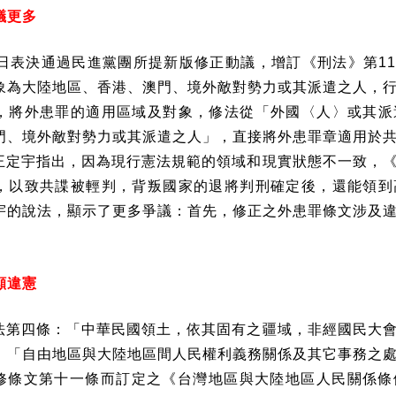
議更多
日表決通過民進黨團所提新版修正動議，增訂《刑法》第
1
象為大陸地區、香港、澳門、境外敵對勢力或其派遣之人，
，將外患罪的適用區域及對象，修法從「外國〈人〉或其派
門、境外敵對勢力或其派遣之人」，直接將外患罪章適用於
王定宇指出，因為現行憲法規範的領域和現實狀態不一致，
，以致共諜被輕判，背叛國家的退將判刑確定後，還能領到
宇的說法，顯示了更多爭議：首先，修正之外患罪條文涉及
。
顯違憲
法第四條：「中華民國領土，依其固有之疆域，非經國民大
：「自由地區與大陸地區間人民權利義務關係及其它事務之
修條文第十一條而訂定之《台灣地區與大陸地區人民關係條