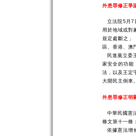
外患罪修正爭
立法院
5
月
7
用於地域或對
規定處斷之」
區、香港、澳
民進黨立委
家安全的功能
法，以及王定
大開民主倒車
外患罪修正明
中華民國憲
條文第十一條
依據憲法增