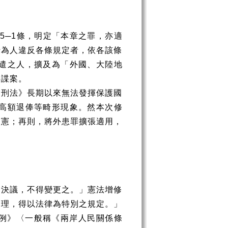
15
─
1
條，明定「本章之罪，亦適
行為人違反各條規定者，依各該條
遣之人，擴及為「外國、大陸地
共諜案。
《刑法》長期以來無法發揮保護國
高額退俸等畸形現象。然本次修
違憲；再則，將外患罪擴張適用，
會決議，不得變更之。」憲法增修
處理，得以法律為特別之規定。」
例》〈一般稱《兩岸人民關係條