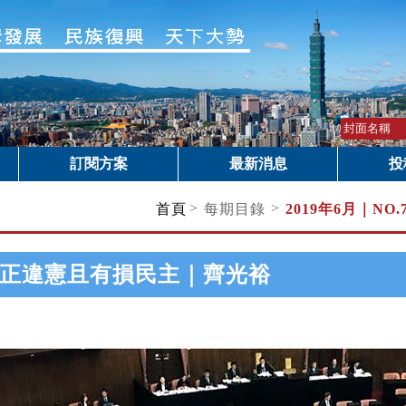
訂閱方案
最新消息
投
>
>
首頁
每期目錄
2019年6月｜
NO
正違憲且有損民主｜齊光裕