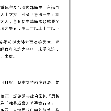
嚴重危害及台灣內部民主、言論自
黨人士支持、討論「憲法一中」概
遣之人，意圖使中華民國領域屬於
一項之罪者，處三年以上十年以下
級學校與大陸方面洽簽民生、經
應經政府允許之事項，未受允許，
。」之虞。
將可打壓、整肅支持兩岸經濟、貿
罪修正，認為過去政府常以「思想
正為「強暴或脅迫著手實行者」，
成犯罪，台灣思想自由的解禁，將