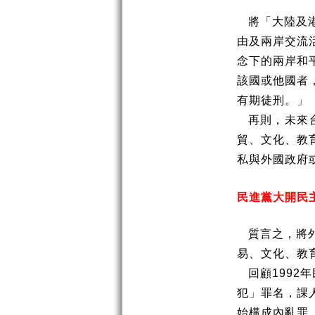
將「大陸及
由及兩岸交流
念下的兩岸和
該國或他國者
有期徒刑。」
再則，未來
貿、文化、教
私與外國政府
民進黨大開民
質言之，將
易、文化、教
回顧
1992
年
犯」罪名，課
始構成內亂罪