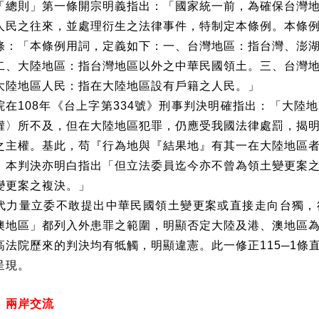
「總則」第一條開宗明義指出：「國家統一前，為確保台灣
人民之往來，並處理衍生之法律事件，特制定本條例。本條
條：「本條例用詞，定義如下：一、台灣地區：指台灣、澎
二、大陸地區：指台灣地區以外之中華民國領土。三、台灣
大陸地區人民：指在大陸地區設有戶籍之人民。」
院在
108
年《台上字第
334
號》刑事判決明確指出：「大陸地
權〉所不及，但在大陸地區犯罪，仍應受我國法律處罰，揭
之主權。基此，苟『行為地與『結果地』有其一在大陸地區
」本判決亦明白指出「但立法委員迄今亦不曾為領土變更案
變更案之複決。」
代力量立委不敢提出中華民國領土變更案或直接走向台獨，
澳地區」都列入外患罪之範圍，明顯否定大陸及港、澳地區
高法院歷來的判決均有牴觸，明顯違憲。此一修正
115
─
1
條
呈現。
、兩岸交流