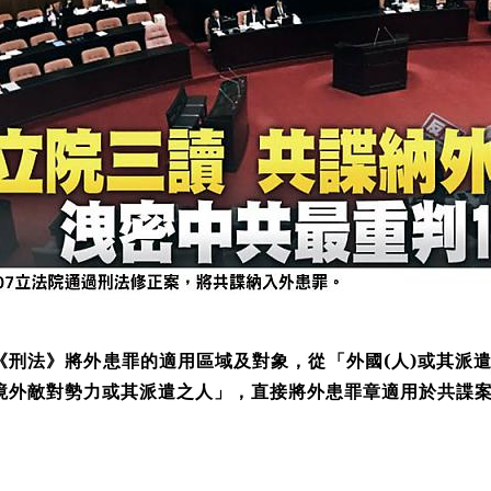
《刑法》將外患罪的適用區域及對象，從「外國
(
人
)
或其派
境外敵對勢力或其派遣之人」，直接將外患罪章適用於共諜