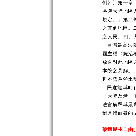
例》〉第一章
區與大陸地區
規定。」第二
之其他地區。
之人民。四、
台灣最高法
國主權〈統治
放棄對此地區
本院之見解。
也不曾為領土
民進黨與時
「大陸及港、
法官解釋與最
獨具體而微的
破壞民主自由