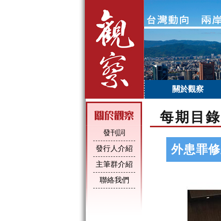
關於觀察
每期目錄
發刊詞
外患罪修
發行人介紹
主筆群介紹
聯絡我們