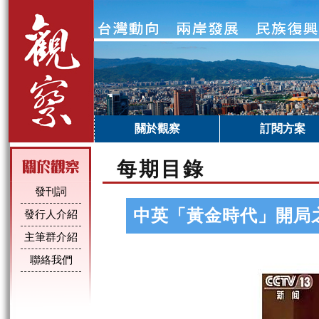
關於觀察
訂閱方案
每期目錄
發刊詞
中英「黃金時代」開局
發行人介紹
主筆群介紹
聯絡我們