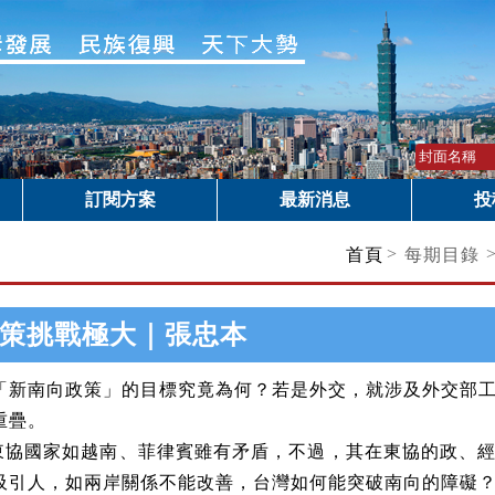
訂閱方案
最新消息
投
>
首頁
每期目錄
策挑戰極大｜張忠本
「新南向政策」的目標究竟為何？若是外交，就涉及外交部
重疊。
東協國家如越南、菲律賓雖有矛盾，不過，其在東協的政、
吸引人，如兩岸關係不能改善，台灣如何能突破南向的障礙