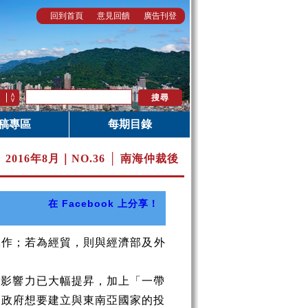
回到首頁
意見回饋
廣告刊登
稿專區
每期目錄
>
2016年8月｜
NO.36 │ 南海仲裁後
在 Facebook 上分享！
工作；若為經貿，則與經濟部及外
經影響力已大幅提昇，加上「一帶
？政府想要建立與東南亞國家的投