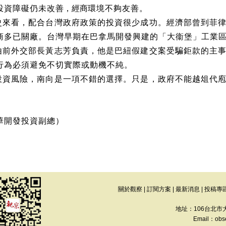
投資障礙仍未改
善，經商
環境不夠友善。
史來看，配合台灣政府政策的投資很少成功。經濟部曾到菲
商多已關廠。台灣早期在巴拿馬開發興建的「大衞堡」工業
由前外交部長黃志芳負責，他是巴紐假建交案受騙鉅款的主
行為必須避免不切實際或動機不純。
投資風險，南向是一項不錯的選擇。只是，政府不能越俎代
華開發投資副總）
關於觀察
|
訂閱方案
|
最新消息
|
投稿專
地址：106台北市
Email：
obs