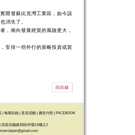
律賓開發蘇比克灣工業區，如今該
區也消失了。
事者，南向發展經貿的風險更大，
庖，安排一些外行的策略投資或貿
回目錄
區
|
每期目錄
|
意見回饋
|
廣告刊登
|
FACEBOOK
大安區信義路四段45號10樓之2
erver.taipei@gmail.com