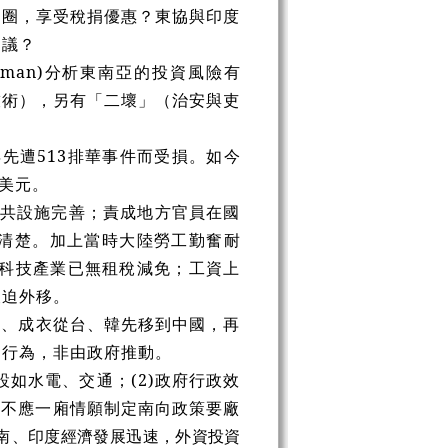
貿圈，享受稅捐優惠？東協與印度
協議？
gman)分析東南亞的投資風險有
技術），另有「二壞」（治安與吏
年先遭513排華事件而受損。如今
美元。
公共設施完善；責成地方官員在國
清楚。加上當時大陸勞工勤奮耐
高科技產業已無租稅減免；工資上
被迫外移。
鞋、成衣從台、韓先移到中國，再
的行為，非由政府推動。
如水電、交通；(2)政府行政效
政府不應一廂情願制定南向政策要廠
南
、印度經濟發展迅速，外資投資