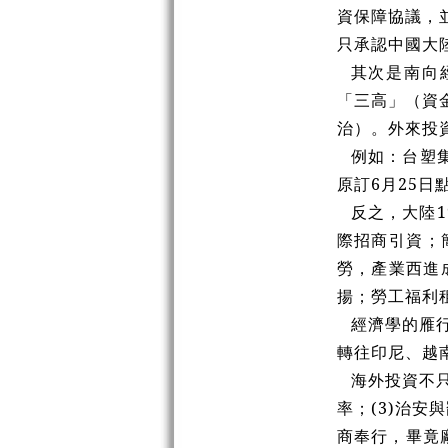
資保障協議，
只承認中國大
其次是南向經
「三高」（資
治）。外來投
例如：台塑集
原訂6月25
反之，大陸1
際招商引資；
勞，產業西進
揚；勞工福利
經濟學的雁
轉往印尼、越
海外投資不只
率；(3)治
商奉行，畢竟