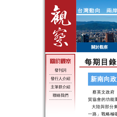
關於觀察
每期目錄
發刊詞
新南向政
發行人介紹
主筆群介紹
蔡
英文政府
聯絡我們
貿協會的功能
大陸與部分
一路」戰略極