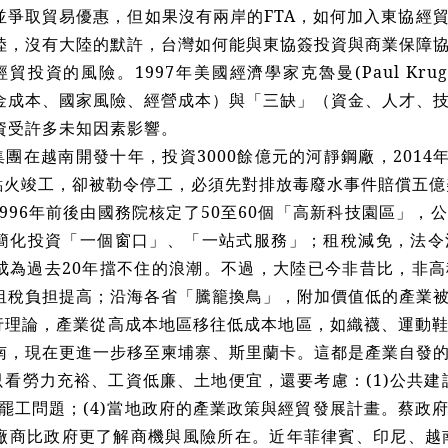
並爭取貿易優惠，但如果沒有兩岸的FTA，如何加入東協經
陸，沒有大陸的默許，台灣如何能與東協簽投資與商業保障
貿投資的風險。1997年美國經濟學家克魯曼(Paul Kru
金成本、國家風險、經營成本）與「三缺」（資金、人才、
資受許多未知因素影響。
團在越南開發十年，投資3000餘億元的河靜鋼廠，2014
日點火竣工，卻被勒令停工，必須先對排放毒廢水事件賠償五億
996年前後由國務院核定了50至60個「高新科技園區」，
簡化投資「一個窗口」、「一站式服務」；租稅減免，法令
成為過去20年擋不住的浪潮。不過，大陸已今非昔比，非
租稅負担提高；沿海各省「騰籠換鳥」，附加價值低的產業
行理論，產業從高成本地區移往低成本地區，如織襪、運動
南，現在更進一步移至柬埔寨、斯里蘭卡。這都是產業自發
看勞力充裕、工資低廉、土地便宜，還要考慮：(1)公共建設
安與罷工問題；(4)當地政府的產業政策與經貿發展計畫。蔡
廠商比政府更了解商機與風險所在。近年菲律賓、印尼、越