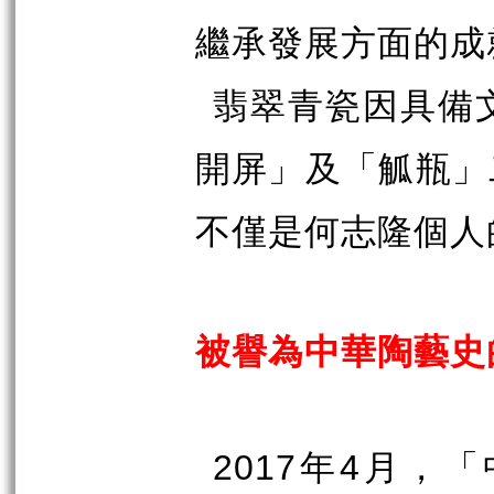
繼承發展方面的成
翡翠青瓷因具備
開屏」及「觚瓶」
不僅是何志隆個人
被譽為中華陶藝史
2017
年
4
月，「