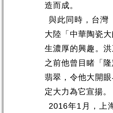
造而成。
與此同時，台灣
大陸「中華陶瓷大
生濃厚的興趣。洪
之前他曾目睹「隆
翡翠，令他大開眼
定大力為它宣揚。
2016
年
1
月，上