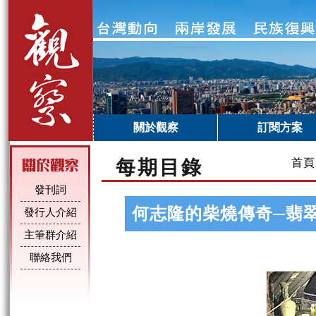
關於觀察
訂閱方案
每期目錄
首頁
發刊詞
何志隆的柴燒傳奇─翡
發行人介紹
主筆群介紹
聯絡我們