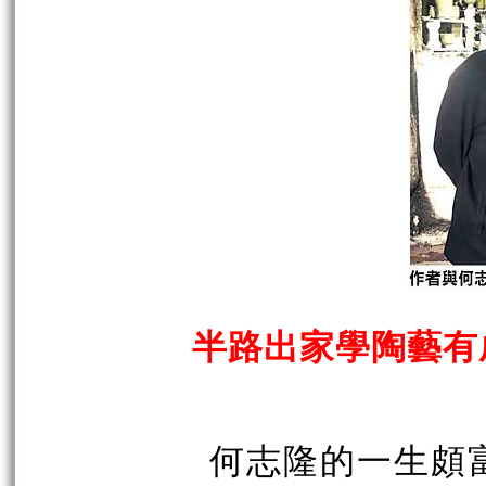
半路出家學陶藝有
何志隆的一生頗