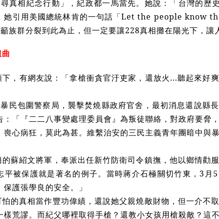
8走尋真相紀念行動」，紀政都一馬當先。她說：「台灣的歷史
美國總統林肯的一句話「Let the people know the facts
」，呼籲族群分裂到此為止，但一定要讓228真相攤在陽光下，
扭曲
頻下，有網友說：「拿槍衝貪官汙吏家，還放火...聽起來好
竹的暴民包圍警察局，襲擊焚燒縣政府官舍，最初消息還說縣
告：「『二二八事變處理委員會』為叛徒聯絡，對政府要脅
，喪心病狂，莫此為甚。維繫治安的三民主義青年團暗中與
籍的蘇紹文將軍，奉派出任新竹防衛司令鎮撫，他以鄉情勸
志平被保護就是著名的例子。當時蔣介石極關切竹東，3月
，保護張學良的安全。」
可怕的真相當作豐功偉績，還說她父親燒敵財物，但一介不
一樣荒謬。而紀父哪裡取得手槍？還教小女孩用槍殺敵？這