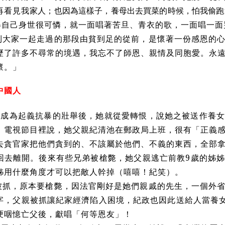
再看見我
家人；也因為這樣子，養母出去買菜的時候，怕我偷跑
得自己身世很可憐，就一面唱著苦旦、青衣的歌，一面唱一面
到大家一起走過的那段由貧到足的從前，是懷著一份感恩的
歷了許多不尋常的境遇，我忘不了師恩、親情及同胞愛。永
懷。」
中國人
28成為起義抗暴的壯舉後，她就從愛轉恨，說她之被送作養
》電視節目裡說，她父親紀清池在郵政局上班，很有「正義
去貪官家把他們貪到的、不該屬於他們、不義的東西，全部
回去離開。後來有些兄弟被槍斃，她父親逃亡前教9歲的姊
姊用什麼角度才可以把敵人幹掉（嘻嘻！紀笑）。
被抓，原本要槍斃，因法官剛好是她們親戚的先生，一個外
字，父親被抓讓紀家經濟陷入困境，紀政也因此送給人當養女
哽咽憶亡父後，獻唱「何等恩友」！