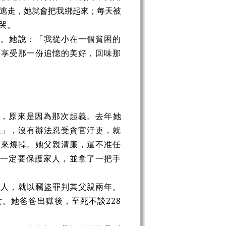
逃走，她就會把我綁起來；每天被
哭。
心。她說：「我從小在一個貧困的
遠享受那一份追憶的美好，回味那
女，原來是因為那次起義。去年她
感」，沒有辦法忍受貪官汙吏，就
拿來燒掉。她父親清廉，還不准任
姊一定要保護家人，並拿了一把手
省人，就以竊盜罪判其父親兩年。
。她爸爸出獄後，至死不談228