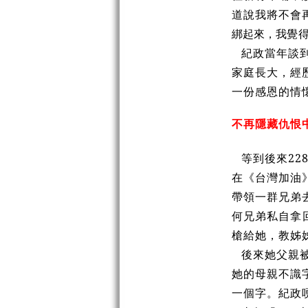
道說我將不會
綁起來，我
覺
紀政當年談
家庭長大，經
一份感恩的情
不再隱藏仇恨
等到後來2
在《台灣加油
帶領一群兄弟
何兄弟私自拿
槍給她，教姊
後來她父親
她的母親不識
一個字。紀政