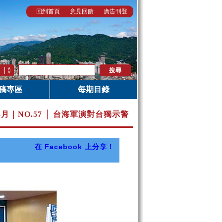
回到首頁
意見回饋
廣告刊登
稿專區
每期目錄
5月｜
NO.57 │ 台海軍演對台獨示警
在 Facebook 上分享！