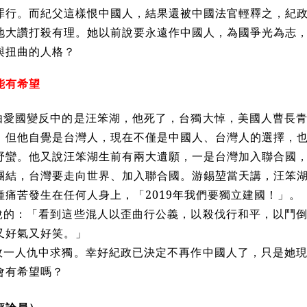
罪行。而紀父這樣恨中國人，結果還被中國法官輕釋之，紀
地大讚打殺有理。她以前說要永遠作中國人，為國爭光為志
與扭曲的人格？
能有希望
由愛國變反中的是汪笨湖，他死了，台獨大悼，美國人曹長
，但他自覺是台灣人，現在不僅是中國人、台灣人的選擇，
野蠻。他又說汪笨湖生前有兩大遺願，一是台灣加入聯合國
團結，台灣要走向世界、加入聯合國。游錫
堃
當天講，汪笨
種痛苦發生在任何人身上，「2019年我們要獨立建國！」。
說的：「看到這些混人以歪曲行公義，以殺伐行和平，以鬥
又好氣又好笑。」
政一人仇中求獨。幸好紀政已決定不再作中國人了，只是她
會有希望嗎？