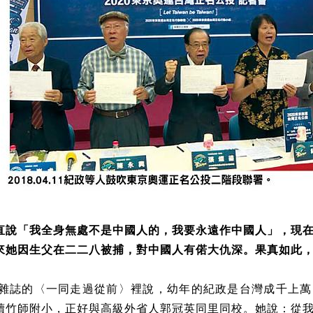
直說「我全身無處不是中國人的，我要永遠作中國人」，現
來她因生父在二二八被捕，對中國人有偌大仇深。果真如此
天下雜誌的〈一同走過從前〉裡說，幼年的紀政是台灣成千上
讀竹師附小，正好與高級外省人郭冠英同里同校。她說：從