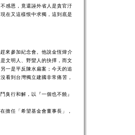
政不感恩，竟還誣外省人是貪官汙
，現在又這樣恨中求獨，這到底是
青趕來參加紀念會。他說金恆
煒
介
也是文明人、野蠻人的抉擇，而文
，另一是平反陳水扁案；今天的追
湖沒看到台灣獨立建國非常
痛苦，
倒鬥臭行和解，以『一個也不饒』
現在擔任「希望基金會董事長」，