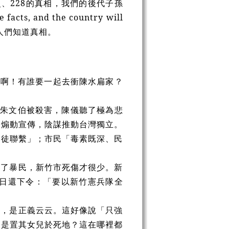
、228的真相，我們的後代子孫
, and the country will
讓人們知道真相。
爽啊！有誰要一起去衝陳水扁家？
長朱文伯被殺害，陳儀聽了極為悲
，煽動宣傳，陰謀推動台灣獨立。
暴徒聯繫」；市民「毒素既深、民
服了暴民，新竹市死傷才很少。新
5日還下令：「要以新竹憲兵隊全
取，是正義云云。這好像說「只強
不是置其女兒於死地？這在哪裡都