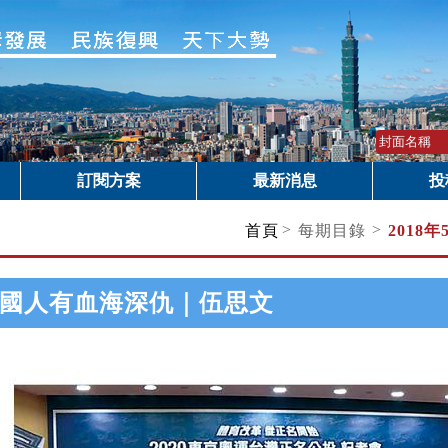
訂閱方案
最新消息
投
>
>
首頁
每期目錄
2018年
國人有血海深仇｜伍思文