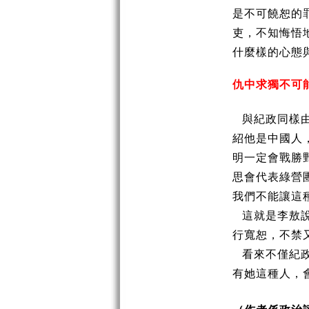
是不可饒恕的
吏，不知悔悟
什麼樣的心態
仇中求獨不可
與紀政同樣
紹他是中國人
明一定會戰勝
思會代表綠營
我們不能讓這
這就是李敖
行寬恕，不禁
看來不僅紀
有她這種人，