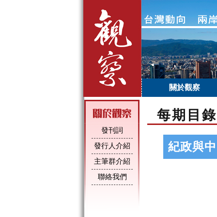
關於觀察
每期目錄
發刊詞
紀政與中
發行人介紹
主筆群介紹
聯絡我們