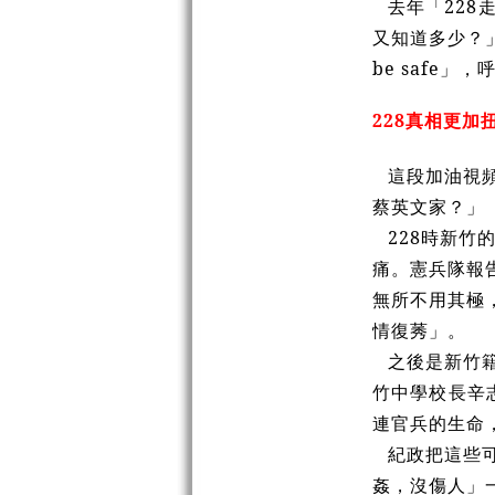
去年「22
又知道多少？」她引用
be safe
228真相更加
這段加油視
蔡英文家？」
228時新
痛。憲兵隊報
無所不用其極
情復莠」。
之後是新竹
竹中學校長辛
連官兵的生命
紀政把這些
姦，沒傷人」