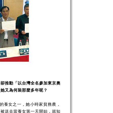
在卻推動「以台灣全名參加東京奧
，她又為何裝那麼多年呢？
萬的養女之一，她小時家貧務農，
我被送去當養女第一天開始，就知