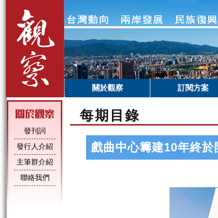
關於觀察
訂閱方案
每期目錄
發刊詞
戲曲中心籌建10年終於
發行人介紹
主筆群介紹
聯絡我們