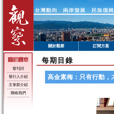
關於觀察
訂閱方案
每期目錄
發刊詞
高金素梅：只有行動，
發行人介紹
主筆群介紹
聯絡我們