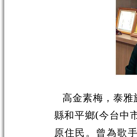
高金素梅，泰雅族
縣和平鄉(今台中
原住民。曾為歌手