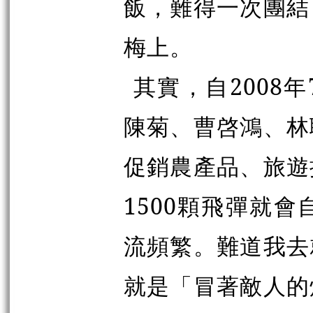
飯，難得一次團結
梅上。
其實，自2008
陳菊、曹
啓
鴻、林
促銷農產品、旅遊
1500顆飛彈就
流頻繁。難道我去
就是「冒著敵人的