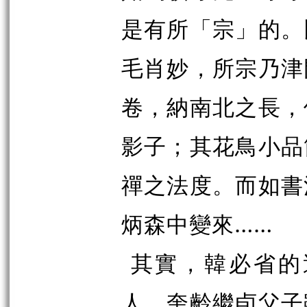
是有所「宗」的。
毛肖妙，所宗乃津
卷，納南北之長，
影子；其花鳥小品
禪之法度。而如書
炳森中變來……
其實，韓必省的
人，奎齡繼
卣
父子