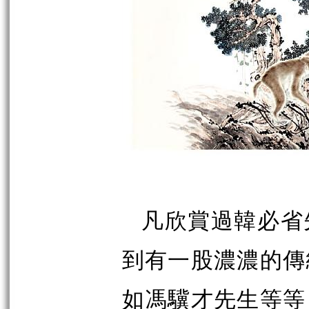
凡欣賞過韓必省
到有一股濃濃的傳
如馮驥才先生等等