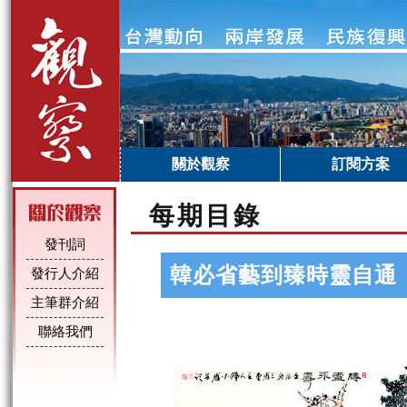
關於觀察
訂閱方案
每期目錄
發刊詞
韓必省藝到臻時靈自通
發行人介紹
主筆群介紹
聯絡我們