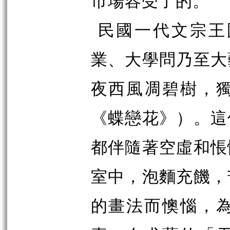
市場容受了的。
民國一代文宗王
業、大學問乃至大
夜西風凋碧樹，
《蝶戀花》）。這
都伴隨著空虛和悵
室中，泡麵充饑，
的畫法而懊惱，