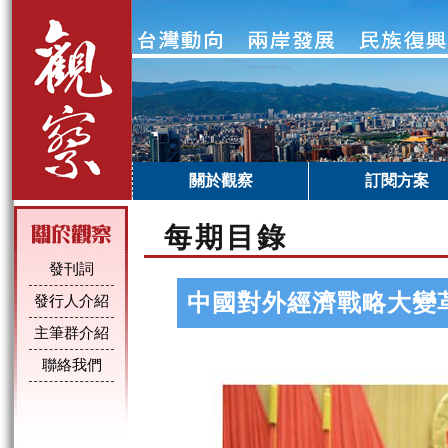
關於觀察
訂閱方案
每期目錄
發刊詞
中國對外經濟戰略大變
發行人介紹
主筆群介紹
聯絡我們