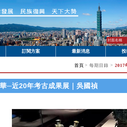
訂閱方案
最新消息
投
>
>
首頁
每期目錄
201
華─近20年考古成果展｜吳國禎