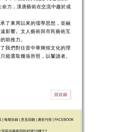
生命力，漢唐藝術在交流中趨於
成
繼承了東周以來的儒學思想，並融
深遠影響。文人藝術與市民藝術互
展的助推力。
實了我們對往昔中華輝煌文化的理
，只能選取幾張所照，以饗讀者。
回目錄
區
|
每期目錄
|
意見回饋
|
廣告刊登
|
FACEBOOK
大安區信義路四段45號10樓之2