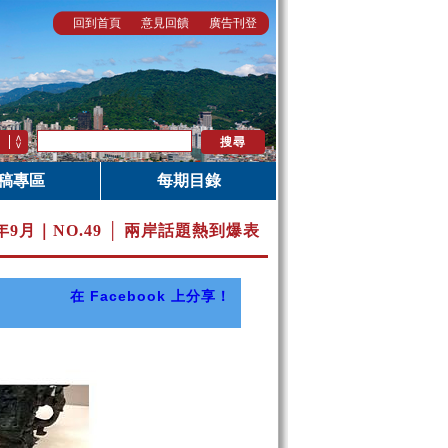
回到首頁
意見回饋
廣告刊登
稿專區
每期目錄
7年9月｜
NO.49 │ 兩岸話題熱到爆表
在 Facebook 上分享！