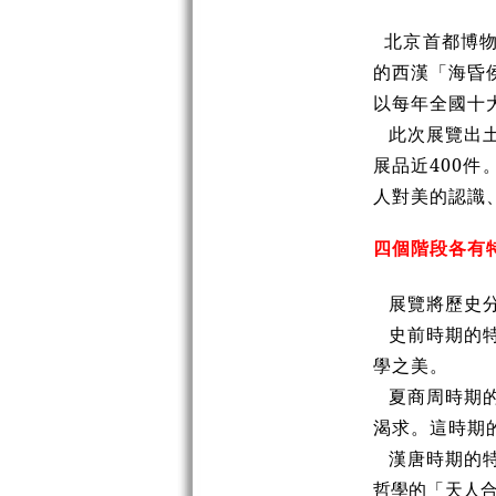
北京首都博
的西漢「海昏侯
以每年全國十
此次展覽出土
展品近400件
人對美的認識
四個階段各有
展覽將歷史分
史前時期的
學之美。
夏商周時期
渴求。這時期
漢唐時期的
哲學的「天人