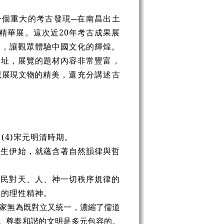
一個重大的考古發現─在南昌出土
物精華展。這次近20年考古成果展
品，讓觀眾體驗中國文化的輝煌。
遺址，展覽的題材內容非常豐富，
只展現文物的
精美，還充分講述古
(4)宋元明清時期。
誕生伊始，就蘊含著自然韻律與哲
先民對天、人、神一切秩序規律的
想的理性精神。
家無為既對立又統一，濃縮了儒道
。尊奉和諧的文明是多元包容的。