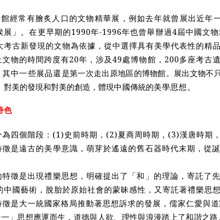
物館經常有膾炙人口的文物精華展，例如去年就曾展出近年
展」。在更早期的1990年-1996年也曾舉辦過4屆中國文
大考古新發現的文物為依據，從中選擇具有美學代表性的精
文物的時間跨度有20年，涉及49處博物館，200多座考古
。其中一些展品還
是第一次走出原地區的博物館。展出文物不
、
對美的發現和對美的創造，體現中國傳統的
美學思想。
特色
為四個階段：(1)史前時期，(2)夏商周時期，(3)漢唐時期，
特徵是遠古的美學意識，萌芽於遙遠的舊石器時代末期，從
的特徵是出現禮樂思想，明確提出了「和」的理論，寄託了
的中國藝術，脫胎於原始社會的蒙昧感性，又寄託著禮樂思
特徵是大一統國家格局推動著思想訴求的發展，儒家仁愛與
道
合一」思想應運而生，道德與人欲、理性與浪漫踏上了和諧之路