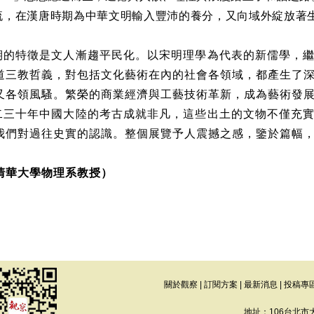
流，在漢唐時期為中華文明輸入豐沛的養分，又向域外綻放著
期的特徵是文人漸趨平民化。以宋明理學為代表的新儒學，
道三教哲義，對包括文化藝術在內的社會各領域，都產生了
又各領風騷。繁榮的商業經濟與工藝技術革新，成為藝術發
二三十年中國大陸的考古成就非凡，這些出土的文物不僅充
我們對過往史實的認識。整個展覽予人震撼之感，鑒於篇幅
清華大學物理系教授）
關於觀察
|
訂閱方案
|
最新消息
|
投稿專
地址：106台北市