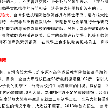
經驗的不足。不少曾以交換生身分赴台的陸生表示，「在台
和動手實際操作的時間相等，這是在大陸學校所沒有的」。
伍強大。
台灣多數技職院校教師都具有博士學歷，還有很大
同時，台灣非常重視產教結合，鼓勵教師赴企業進行合作研
技術能力的專家作為學校的兼職教師。另外，為保證教師隊
定專業教師應被派往歐美、日本的高校進行訪學，以提升教
師不僅專業素質很高，在教學上也多以歐美風格為主
，與
踴躍
代中期，台灣廣設大學，許多原本高等職業教育院校都從早期
學。目前，全台大專院校已從58所急劇擴增至162所，若以
少子化的衝擊下，台灣高校招生面臨嚴重的困境。據估計，2
5年內恐將關閉60所大學。為彌補生源不足的嚴峻情勢，台灣
3年首度開放大陸專科生赴台就讀二年制學士班，也為大陸接受
招生的情況來看，成效並不顯著。2013年首次招生，台灣有