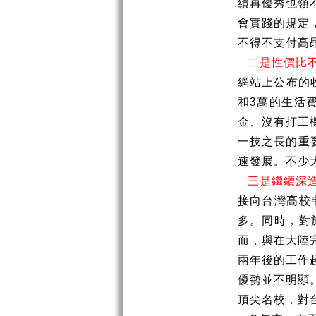
績再優秀也領
會實踐的規定
不得不支付高
二是性價比
網站上公布的
和3萬的生活
金、沒有打工
一技之長的重
速發展。不少
三是繼續深
接向台灣高校
多。同時，對
而，與在大陸
兩年後的工作
優勢並不明顯
頂尖名校，對