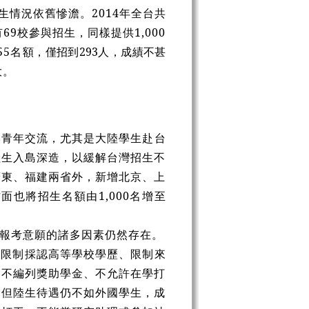
生情況依舊慘澹。2014年全台共
有69校參與招生，同樣提供1,000
55名
額，僅招到293人，成績不甚
大。
岸青年交流，尤其是大陸學生赴台
陸生入島深造，以緩解台灣招生不
廣東、福建兩省外，新增北京、上
面也將招生名額由1,000名增至
報考意願的諸多因素仍然存在。
即限制採認高等學校學歷、限制來
、不編列獎助學金、不允許在學打
，但陸生待遇仍不如外國學生，成