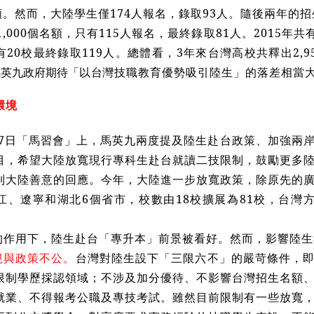
額。然而，大陸學生僅174人報名，錄取93人。隨後兩年的招
1,000個名額，只有115人報名，最終錄取81人。2015年共
20校最終錄取119人。總體看，3年來台灣高校共釋出2,9
馬英九政府期待「以台
灣技職教育優勢吸引陸生」的落差相當
環境
1月7日「馬習會」上，馬英九兩度提及陸生赴台政策、加強兩
目，希望大陸放寬現行專科生赴台就讀二技限制，鼓勵更多
到大陸善意的回應。今年，大陸進一步放寬政策，除原先的
江、遼寧和湖北6個省市，校數由18校擴展為81校，台灣方
的作用下，陸生赴台「專升本」前景被看好。然而，影響陸生
視與政策不公。
台灣對陸生設下「三限六不」的嚴苛條件，
限制學歷採認領域；不涉及加分優待、不影響台灣招生名額
就業、不得報考公職及專技考試。雖然目前限制有一些放寬