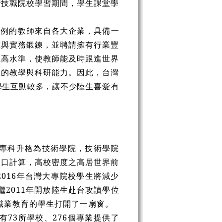
灣技職院校學習期間，學生課堂學
比例的教師來自各大企業，具備一
究與實務鍛鍊，並聘請擁有行業豐
伍高水準，使教師能及時跟進世界
師的教學與科研能力。因此，台灣
學生互動較多，讓不少陸生喜
愛有
的專科升格為技術學院，技術學院
人口計算，高校密度之高居世界前
016年台灣大專院校學生將減少
繼2011年開放陸生赴台攻讀學位
職業教育的學生打開了一扇窗。
73所學校、276個專業提供了