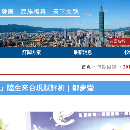
訂閱方案
最新消息
投
>
>
首頁
每期目錄
20
」陸生來台現狀評析｜鄒夢瑩