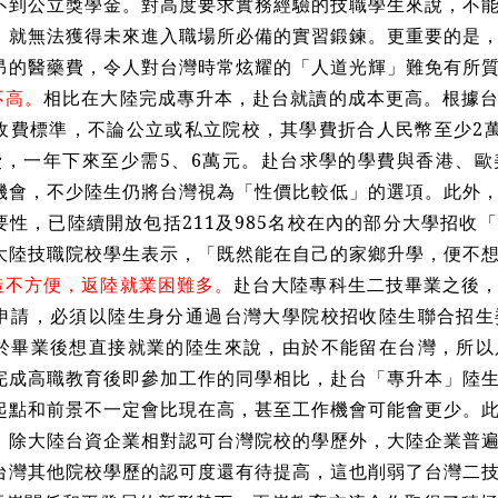
不到公立獎學金。對高度要求實務經驗的技職學生來說，不
，就無法獲得未來進入職場所必備的實習鍛鍊。更重要的是
昂的醫藥費，令人對台灣時常炫耀的「人道光輝」難免有所
不高。
相比在大陸完成專升本，赴台就讀的成本更高。根據
收費標準，不論公立或私立院校，其學費折合人民幣至少2萬元
費，一年下來至少需5、6萬元。赴台求學的學費與香港、
機會，不少陸生仍將台灣視為「性價比較低」的選項。此外
要性，已陸續開放包括211及985名校在內的部分大學招收
大陸技職院校學生表示，「既然能在自己的家鄉升學，便不
造不方便，返陸就業困難多。
赴台大陸專科生二技畢業之後
申請，必須以陸生身分通過台灣大學院校招收陸生聯合招生
於畢業後想直接就業的陸生來說，由於不能留在台灣，所以
完成高職教育後即參加工作的同學相比，赴台「專升本」陸
起點和前景不一定會比現在高，甚至工作機會可能會更少。
。除大陸台資企業相對認可台灣院校的學歷外，大陸企業普
台灣其他院校學歷的認可度還有待提高，這也削弱了台灣二