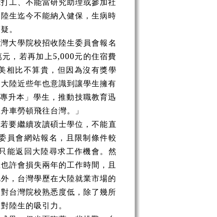
能打工、不能當研究助理或參加社
，陸生迄今不能納入健保，生病時
質疑。
台灣大學院校招收陸生委員會報名
，若再加上5,000元的住宿費
歐美相比不算貴，但因為沒有獎學
，大陸近些年也意識到讓學生擁有
「專升本」學生，推動技職教育迅
想舟車勞頓飛往台灣。」
，若要繼續攻讀碩士學位，不能直
委員會網站報名，且限制條件較
只能返回大陸尋求工作機會。然
生也許會損失兩年的工作時間，且
此外，台灣學歷在大陸就業市場的
遍對台灣院校熟悉度低，除了幾所
技對陸生的吸引力。