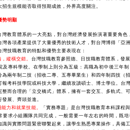
大招生規模能否取得預期成效，外界高度關注。
優勢明顯
台灣教育體系的一大亮點，對台灣經濟發展扮演著重要角色，
台灣各項產業提供了大量優秀的技術人才，對台灣博得「亞
台灣技職教育的特點和優勢主要表現在：
備，縱橫交錯。
台灣技職教育參照德、日技職教育體系，發
院及專科學校。在學制上則分為五級：高職為初中後三年制
分為兩年制二技（招收二專、五專畢業生）和四年制四技（
可報考科技學院或科技大學，繼續攻讀碩士、博士學位。台
完整而合理的「立交橋式」體系，擁有一套交互、多軌式、
行發展、齊頭並進。
踐能力和就業技能。
「實務專題」是台灣技職教育本科課程
常要求小組團隊共同完成，一般需要一年左右的時間，既培
知識與實際問題緊密聯繫起來，讓學生熟悉專業操作，具備