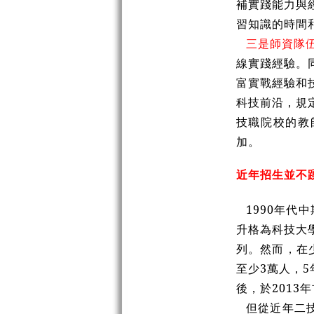
補實踐能力與
習知識的時間
三是師資隊
線實踐經驗。
富實戰經驗和
科技前沿，規
技職院校的教
加。
近年招生並不
1990年
升格為科技大
列。然而，在
至少3萬人，
後，於201
但從近年二技