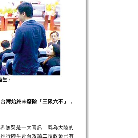
因台灣始終未廢除「三限六不」，
育界無疑是一大喜訊，既為大陸的
，推行陸生赴台攻讀二技政策已有