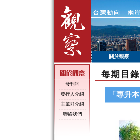
關於觀察
每期目錄
發刊詞
「專升本
發行人介紹
主筆群介紹
聯絡我們