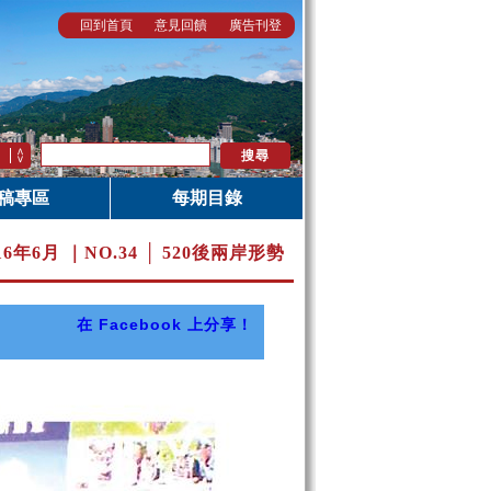
回到首頁
意見回饋
廣告刊登
稿專區
每期目錄
16年6月 ｜
NO.34 │ 520後兩岸形勢
在 Facebook 上分享！