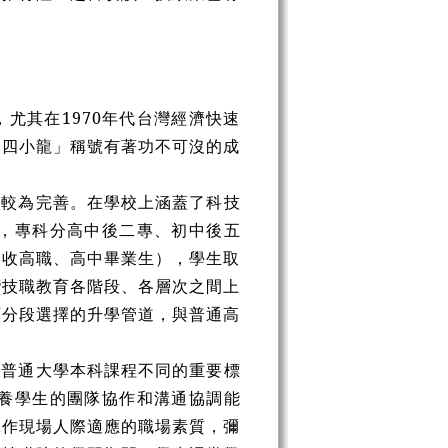
尤其在1970年代台灣經濟快速
洲四小龍」稱號有著功不可沒的成
展較為完善。在學校上涵蓋了科技
，專科分高中後二專、初中後五
招收高職、高中畢業生），學生取
灣技職教育各階段、各層次之間上
可分段選擇的升學管道，與普通高
與普通大學本科課程不同的重要標
養學生的團隊協作和溝通協調能
工作現場人際適應的職場素質，彌