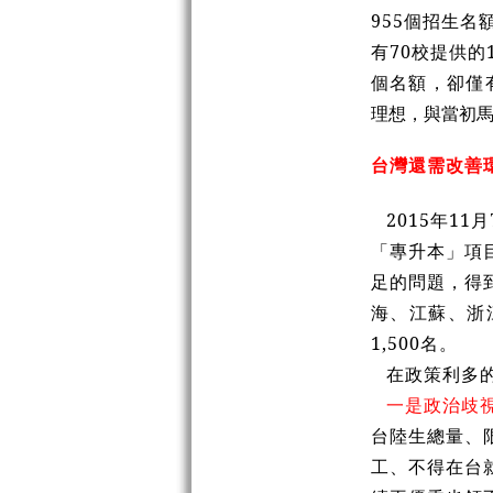
955個招生名
有70校提供的
個名額，卻僅有
理想，與當初
台灣還需改善
2015年1
「專升本」項
足的問題，得
海、江蘇、浙
1,500名。
在政策利多
一是政治歧
台陸生總量、
工、不得在台