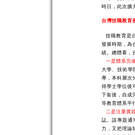
時日，此次擴
台灣技職教育
技職教育是
發展時期，為
績。總體看，
一是體系完
大學、技術學
專，本科層次
得學士學位後
下銜接，自成
等教育體系平
二是注重實
誌。該專題通
力，又把理論