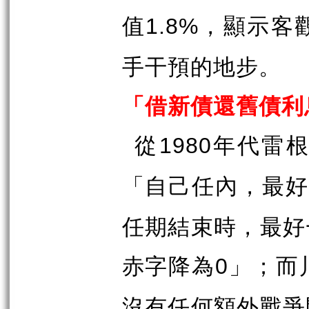
值
，顯示客
1.8%
手干預的地步。
「借新債還舊債利
從
年代雷根
1980
「自己任內，最
任期結束時，最好
赤字降為
」；而
0
沒有任何額外戰爭