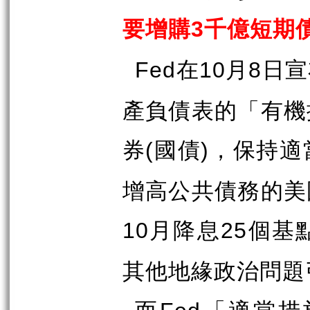
要增購
千億短期
3
在
月
日宣
Fed
10
8
產負債表的「有機
券
國債
，保持適
(
)
增高公共債務的美
月降息
個基
10
25
其他地緣政治問題
而
「適當措