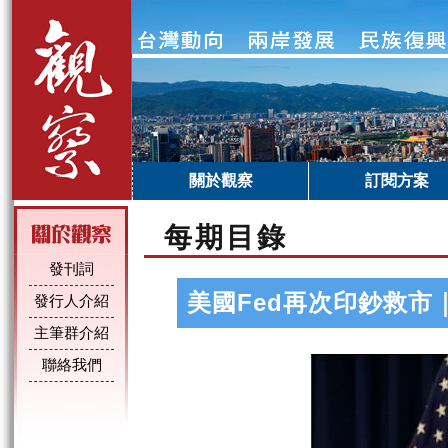
關於觀察
訂閱方案
每期目錄
發刊詞
美國Fed再次印鈔救市
發行人介紹
主筆群介紹
聯絡我們