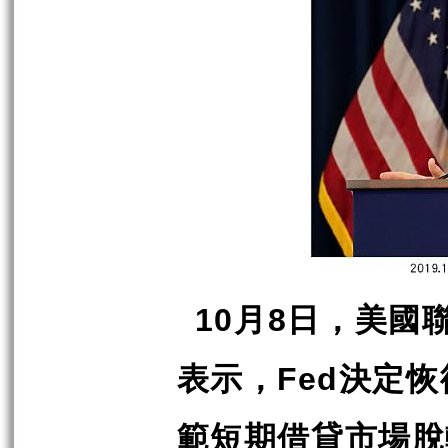
月
日，美國
10
8
表示，
決定恢
Fed
範短期借貸市場脫