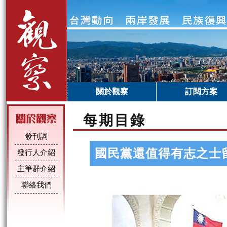
關於觀察
訂閱方案
每期目錄
發刊詞
國民黨還值得有志之士
發行人介紹
主筆群介紹
聯絡我們