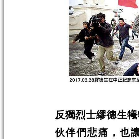
反獨烈士繆德生犧
伙伴們悲痛，也