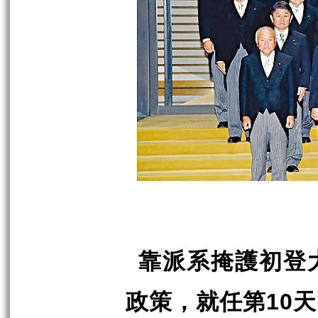
靠派系掩護初登
10
政策，就任第
天