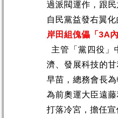
過派閥運作，跟民
自民黨益發右翼化
3A
岸田組傀儡「
主管「黨四役」
濟、發展科技的甘
早苗，總務會長為
為前奧運大臣遠藤
打落冷宮，擔任宣