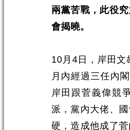
兩黨苦戰，此役究
會揭曉。
10
4
月
日，岸田文
月內經過三任內
岸田跟菅義偉競
派，黨內大佬、國
硬，造成他成了菅