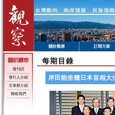
關於觀察
訂閱方案
每期目錄
發刊詞
岸田能坐穩日本首相大
發行人介紹
主筆群介紹
聯絡我們