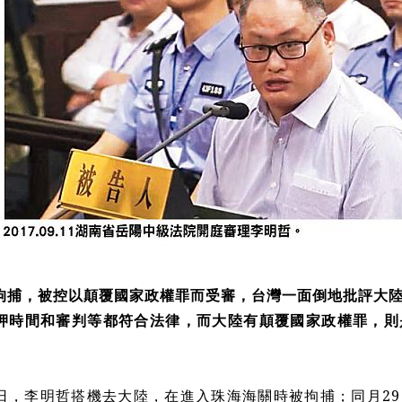
拘捕，被控以顛覆國家政權罪而受審，台灣一面倒地批評大
押時間和審判等都符合法律，而大陸有顛覆國家政權罪，則
9日，李明哲搭機去大陸，在進入珠海海關時被拘捕；同月2