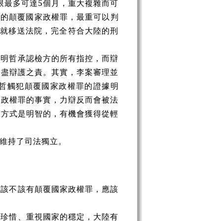
限最多可達5個月，重大複雜而可
嫌的顛覆國家政權罪，最重可以判
年就移送法院，完全符合大陸的刑
李明哲承認檢方的所有指控，而辯
未盡辯護之責。其實，李案審理並
哲觸犯顛覆國家政權罪的證據明
家政權罪的事實，力辯反而會被法
護方式是明智的，有機會獲得從輕
維持了司法獨立。
家該不該有顛覆國家政權罪，應該
別珍惜、重視國家的穩定，大陸有