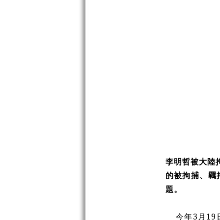
李明哲被大陸
的被拘捕、羈
題。
今年3月1