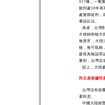
157條，一
能判處10年
處無期徒刑，
事訴訟法。
再者，台灣
方律師和檢方
無異常，大陸
確，無可抵賴
庭視為無認罪
量刑，台灣沒
綜上，大陸
民主是根據民
台灣沒有顛
看民意。
中國大陸經