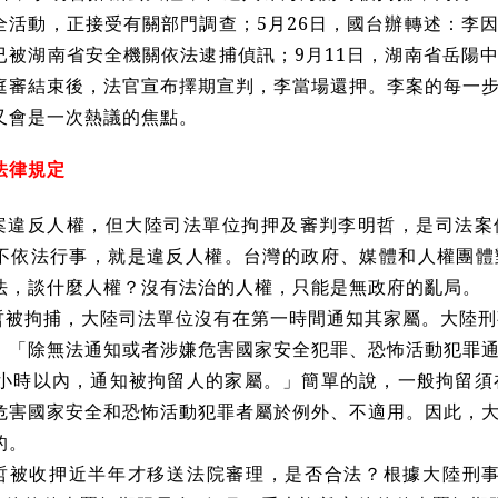
全活動，正接受有關部門調查；5月26日，國台辦轉述：李
已被湖南省安全機關依法逮捕偵訊；9月11日，湖南省岳陽
庭審結束後，法官宣布擇期宣判，李當場還押。李案的每一
又會是一次熱議的焦點。
法律規定
案違反人權，但大陸司法單位拘押及審判李明哲，是司法案
不依法行事，就是違反人權。台灣的政府、媒體和人權團體
法，談什麼人權？沒有法治的人權，只能是無政府的亂局。
哲被拘捕，大陸司法單位沒有在第一時間通知其家屬。大陸刑
：「除無法通知或者涉嫌危害國家安全犯罪、恐怖活動犯罪
4小時以內，通知被拘留人的家屬。」簡單的說，一般拘留須
危害國家安全和恐怖活動犯罪者屬於例外、不適用。因此，
的。
哲被收押近半年才移送法院審理，是否合法？根據大陸刑事訴