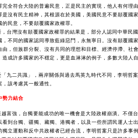
罪完全符合大陸的普遍民意，正是民主的實現，他人有何理
罪是沒有民主精神，其根源在於美國，美國民意不要顛覆國
國的民意，不要顛覆國家政權罪。
看，台灣沒有顛覆國家政權罪的結果是，部分人認同中華民
國，不同的國家認同導致藍綠惡鬥，永無寧日。沒有顛覆國
自由，但族群分裂、沒有共同的理想和目標、經濟停滯、社
」造成許多國家的不穩定，更是血淋淋的例子，多數大陸人
。
受「九二共識」，兩岸關係與過去馬英九時代不同，李明哲
案，該考慮其一般通性。
中勢力結合
來越富強，台獨要能成功的唯一機會是大陸政權崩潰。不僅
以看到台獨、疆獨、藏獨、港獨者，以及一些所謂民運人士
的獨立運動和反中共政權者已經合流，李明哲案只是許多事