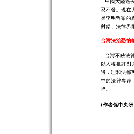
中國大陸過
忍不發。現在
是李明哲案的
對錯、法律界
台灣法治恐怕
台灣不缺法
以人權批評對
邊，理和法都
中的法律專家
陸。
(作者係中央研