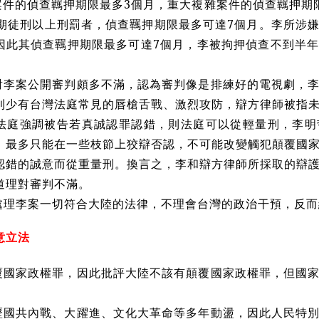
般案件的偵查羈押期限最多3個月，重大複雜案件的偵查羈押期
有期徒刑以上刑罰者，偵查羈押期限最多可達7個月。李所涉
因此其偵查羈押期限最多可達7個月，李被拘押偵查不到半
對李案公開審判頗多不滿，認為審判像是排練好的電視劇，
則少有台灣法庭常見的唇槍舌戰、激烈攻防，辯方律師被指
法庭強調被告若真誠認罪認錯，則法庭可以從輕量刑，李明
，最多只能在一些枝節上狡辯否認，不可能改變觸犯顛覆國
認錯的誠意而從重量刑。換言之，李和辯方律師所採取的辯
道理對審判不滿。
處理李案一切符合大陸的法律，不理會台灣的政治干預，反而
意立法
覆國家政權罪，因此批評大陸不該有顛覆國家政權罪，但國
歷國共內戰、大躍進、文化大革命等多年動盪，因此人民特