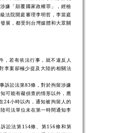
因涉嫌「顛覆國家政權罪」，經檢
中級法院開庭審理李明哲，李當庭
步發展，都受到台灣媒體和大眾關
件，若有依法行事，就不違反人
對李案卻極少提及大陸的相關法
事訴訟法第83條，對於拘留涉嫌
通知可能有礙偵查的情形以外，應
在24小時以內，通知被拘留人的
大陸司法單位未在第一時間通知李
訟法第154條、第156條和第