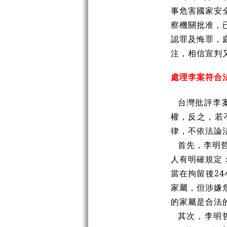
事危害國家安
察機關批准，
認罪及悔罪，
注，相信宣判
處理李案符合
台灣批評李
權，反之，若
律，不依法論
首先，李明
人有明確規定
當在拘留後2
家屬，但涉嫌
的家屬是合法
其次，李明