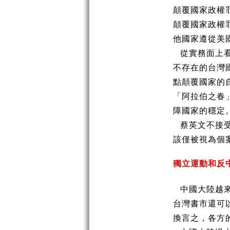
顛覆國家政權
顛覆國家政權
他國家遵從美
從實務面上
不存在的台灣
點顛覆國家的
「阿拉伯之春
障國家的穩定
蔡英文不接
該僅被視為個
獨立運動和反
中國大陸越
台灣書市還可
換言之，各方