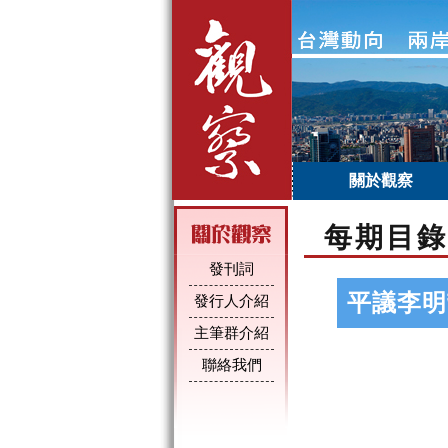
關於觀察
每期目錄
發刊詞
平議李明
發行人介紹
主筆群介紹
聯絡我們