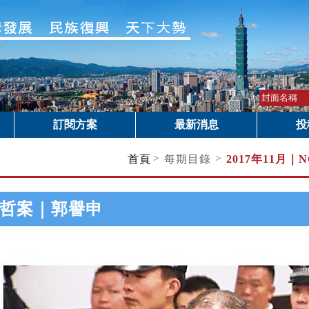
訂閱方案
最新消息
投
>
>
首頁
每期目錄
2017年11月｜
N
哲案｜郭譽申