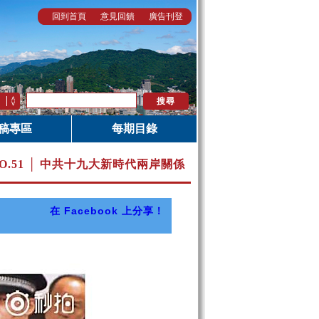
回到首頁
意見回饋
廣告刊登
稿專區
每期目錄
O.51 │ 中共十九大新時代兩岸關係
在 Facebook 上分享！