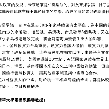
8大以來的反腐，
未來應該是相當樂觀的。對於東海爭議，除了
式地表達琉球主權不屬於日本的立場。琉球問題如果能夠獲得
。
主權爭議，台灣在過去60多年來持續保有太平島，為中國的領
駐南沙的永暑礁、渚碧礁
、美濟礁、赤瓜礁
等
8
個島礁，又
來永暑島機場建設完成，將會對南海局勢發生重大的影響。
界上，發展軟實力至為重要。硬實力會讓人懼怕，軟實力則讓
，建立了許多殖民地，這些殖民地在獨立以後，由於語言文
稱霸於19世紀，美國稱霸於20世紀，英語國家連續在世界
的日本、韓國、越南等國本來在文化上與中國較為接近，但
中國亟待發展軟實力，讓其他國家願意與中國衷心合作。
實力日益強大的中國。對於領土主權與海疆的鞏固，都是比
前提下，早日獲得解決。
清華大學電機系榮譽教授）