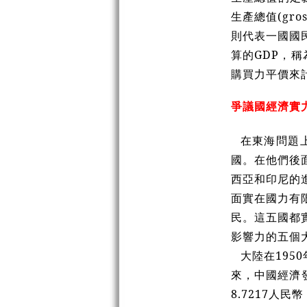
生產總值(gro
則代表一國國
算的GDP，
購買力平價來
爭議國經濟實
在東海問題
國。在他們後
西亞和印尼的
面實在國力有
民。這五國都
影響力的五個
大陸在195
來，中國經濟發
8.7217人