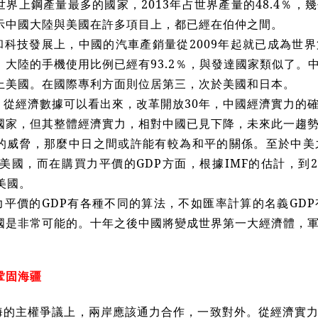
世界上鋼產量最多的國家，2013年占世界產量的48.4％
示中國大陸與美國在許多項目上，都已經在伯仲之間。
和科技發展上，中國的汽車產銷量從2009年起就已成為世
。大陸的手機使用比例已經有93.2％，與發達國家類似了。
上美國。在國際專利方面則位居第三，次於美國和日本。
，從經濟數據可以看出來，改革開放30年，中國經濟實力的
國家，但其整體經濟實力，相對中國已見下降，未來此一趨
的威脅，那麼中日之間或許能有較為和平的關係。至於中美
過美國，而在購買力平價的GDP方面，根據IMF的估計，到
美國。
力平價的GDP有各種不同的算法，不如匯率計算的名義GDP
國是非常可能的。十年之後中國將變成世界第一大經濟體，
鞏固海疆
海的主權爭議上，兩岸應該通力合作，一致對外。從經濟實