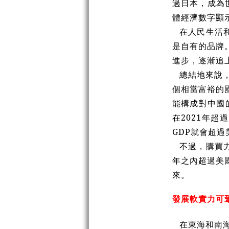
過日本，成為
體經濟數字顯
在人民生活
是自有的品牌
進步，逐漸追
總結地來說
個相當富裕的
能構成對中國
在2021年超
GDP就會超過
不過，購買
年之內超過美
來。
發展軟實力可
在東海和南