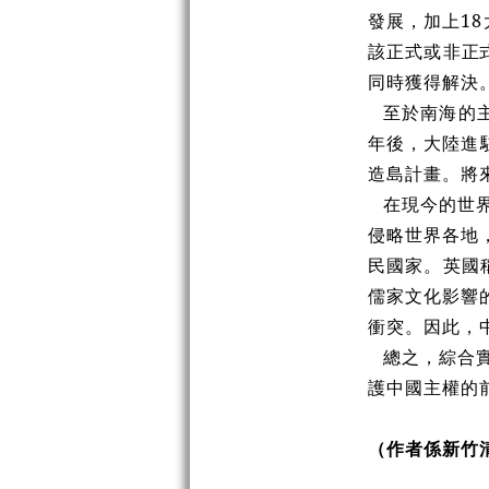
發展，加上1
該正式或非
正
同時獲得解決
至於南海的
年後，大陸進
造島計畫。將
在現今的世
侵略世界各地
民國家。英國
儒家文化影響
衝突。因此，
總之，綜合
護中國主權的
（作者係新竹