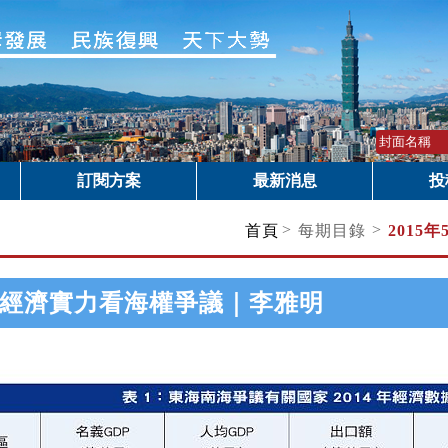
訂閱方案
最新消息
投
>
>
首頁
每期目錄
2015年
經濟實力看海權爭議｜李雅明