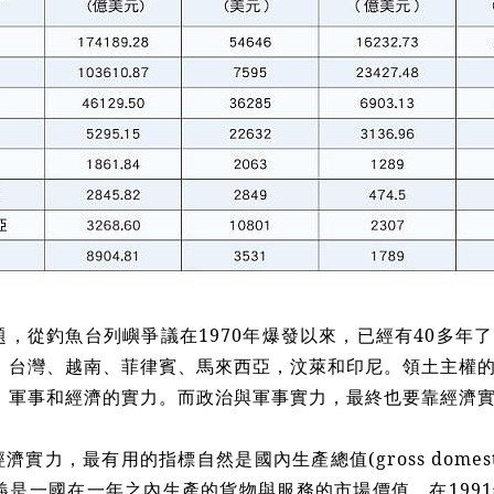
，從釣魚台列嶼爭議在1970年爆發以來，已經有40多年
、台灣、越南、菲律賓、馬來西亞，汶萊和印尼。領土主權
、軍事和經濟的實力。而政治與軍事實力，最終也要靠經濟
實力，最有用的指標自然是國內生產總值(gross domestic
義是一國在一年之內生產的貨物與服務的市場價值。在199