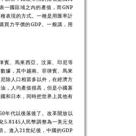
GDP代表一國區域之內的產值，而GNP
兩種表現的方式。一種是用匯率計
購買力平價的GDP。一般講，用
律賓、馬來西亞、汶萊、印尼等
濟數據，其中越南、菲律賓、馬來
印尼除人口相當多以外，在經濟方
產油，人均產值很高，但是小國寡
美國和日本，同時把世界上其他有
960年代以後落後了。改革開放以
5.8145人民幣調整為一美元兌
5倍。進入21世紀後，中國的GDP