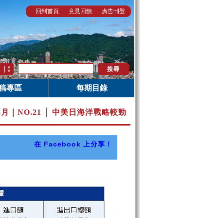
回到首頁
意見回饋
廣告刊登
稿專區
每期目錄
5月｜
NO.21 │ 中美日海洋戰略較勁
在 Facebook 上分享！