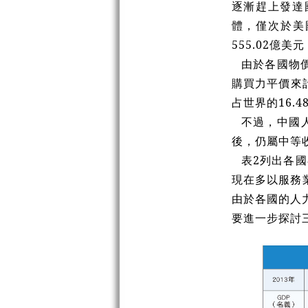
逐漸趕上發達國
體，僅次於美國
555.02億美
由於各國物價
購買力平價來計
占世界的16.
不過，中國
後，仍屬中等
表2列出各
現在多以服務業
由於各國的人
要進一步探討