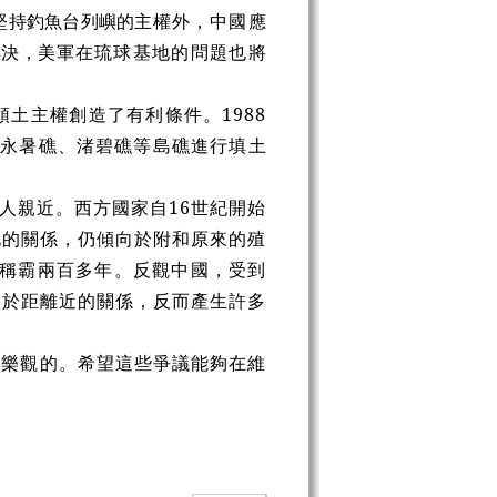
堅持釣魚台列嶼的主
權外，中國應
解決，美
軍在琉球基地的問題也將
土主權創造了有利條件。1988
在永暑礁、渚碧礁等島礁進行填土
人親近。西方國家自16世紀開始
化的關係，仍傾向於附和原來的殖
上稱霸兩百多年。反觀中國，受到
由於距離近的關係，反而產生許多
較樂觀的。希望這些爭議能夠在維