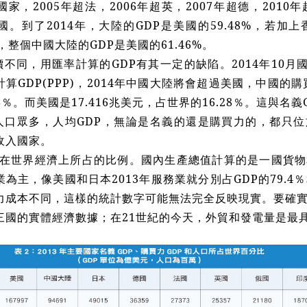
家，2005年超法，2006年超英，2007年超德，201
。到了2014年，大陸的GDP是美國的59.48%，若加上香
元，整個中國大陸的GDP是美國的61.46%。
不同，用匯率計算的GDP有其一定的缺陷。2014年10月國
算GDP(PPP)，2014年中國大陸將會超過美國，中國的購買
48％。而美國是17.416兆美元，占世界的16.28％。這與名
人口眾多，人均GDP，無論是名義的還是購買力的，都只位於
收入國家。
國在世界經濟上所占的比例。國內生產總值計算的是一國貨
為主，像美國和日本2013年服務業就分別占GDP的79.4％和
力成本不同，這樣的統計數字可能無法完全反映現實。要確
三國的實體經濟數據；在21世紀的今天，外貿和發電量是最