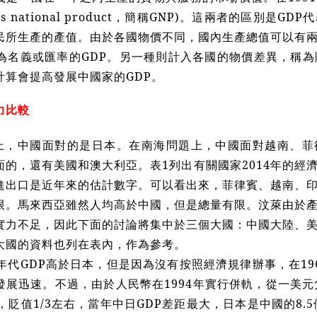
ss national product，簡稱GNP)。這兩者的區別是
民所生產的產值。由於各國物價不同，國內生產總值可以有
稱為名義或匯率的GDP。另一種則計入各國的物價差異，稱為
計算會提高發展中國家的GDP。
力比較
上，中國面對的是日本。在南海問題上，中國面對越南、菲
面的，還有美國和澳大利亞。表1列出有關國家2014年的經
進出口是近年來的估計數字。可以看出來，菲律賓、越南、
限。馬來西亞雖然人均高於中國，但是總量有限。汶萊由於
實力不足，因此下面的討論將集中於三個大國：中國大陸、
大國的資料也列在表內，作為參考。
0年代GDP高於日本，但是因為沒有按照經濟規律辦事，在1
展迅速。不過，由於人民幣在1994年實行併軌，從一美元兌
民幣，貶值1/3左右，當年中日GDP差距最大，日本是中國的8.