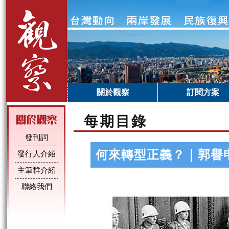
關於觀察
訂閱方案
每期目錄
發刊詞
何來轉型正義？｜郭譽
發行人介紹
主筆群介紹
聯絡我們