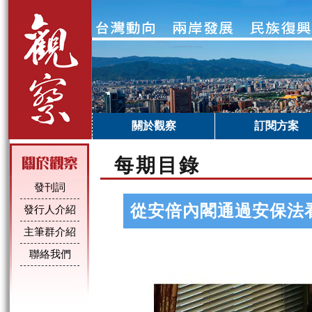
關於觀察
訂閱方案
每期目錄
發刊詞
從安倍內閣通過安保法
發行人介紹
主筆群介紹
聯絡我們