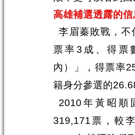
高雄補選透露的信
李眉蓁敗戰，不
票率
成、得票
3
內）」，得票率
2
籍身分參選的
26.
年黃昭順
2010
票，較
319,171