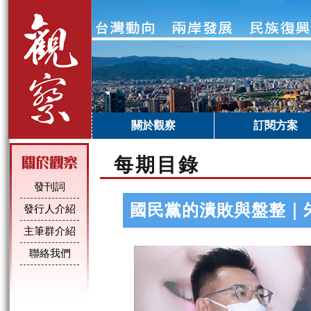
關於觀察
訂閱方案
每期目錄
發刊詞
國民黨的潰敗與盤整｜
發行人介紹
主筆群介紹
聯絡我們