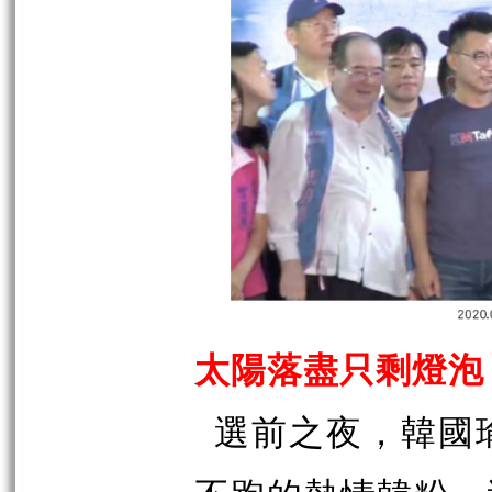
太陽落盡只剩燈泡
選前之夜，韓國