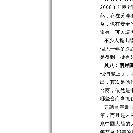
2008年前
然，存在分享
益，也有安全
還有「可以讓
不少人提出
個人一年多次
是得到、擁有
其八：兩岸
他們趕上了、
出，其次是他
台商，依然是
哪些台商會抓
建議台灣朋
筆，而且是未
來中國大陸的
年甚至30年