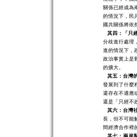
關係已經成為
的情況下，民
國共關係將依
其四：「只
分歧進行處理
進的情況下，
政治事實上是
的擴大。
其五：台灣
發展到了什麼
還存在不適應
還是「只經不
其六：台灣
長，但不可能
間經濟合作裡
其七：兩岸