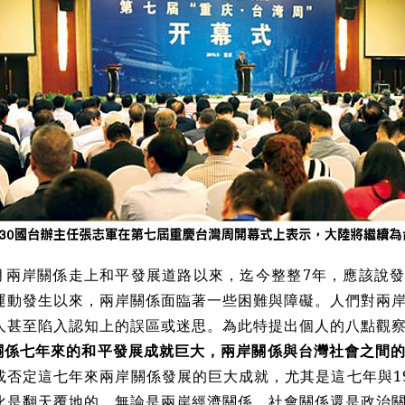
5月兩岸關係走上和平發展道路以來，迄今整整7年，應該說發
運動發生以來，兩岸關係面臨著一些困難與障礙。人們對兩
人甚至陷入認知上的誤區或迷思。為此特提出個人的八點觀
關係七年來的和平發展成就巨大，兩岸關係與台灣社會之間
否定這七年來兩岸關係發展的巨大成就，尤其是這七年與194
化是翻天覆地的，無論是兩岸經濟關係、社會關係還是政治