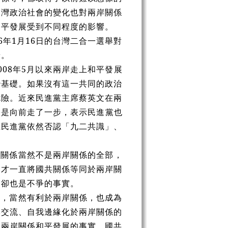
台灣政治社會的變化也對兩岸關係
和平發展受到不同程度的影響。
年1月16日的台灣二合一選舉對
景。
2008年5月以來兩岸走上和平發展
治基礎。如果沒有這一共同的政治
危險。近來民進黨主席蔡英文在兩
張是向前走了一步，表示民進黨也
在民進黨依然否認「九二共識」、
共關係當然不是兩岸關係的全部，
獨才一直將國共關係等同於兩岸關
，卻也是不爭的事實。
策，當然有利於兩岸關係，也成為
岸交流、自我邊緣化於兩岸關係的
來兩岸關係和平發展的事實。國共