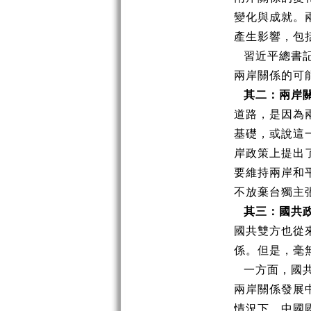
變化與成就。
產生影響，包
習近平總書記
兩岸關係的可
其二：兩岸
道路，是因為
基礎，或說這
岸政策上提出
要維持兩岸和
不放棄台獨主
其三：國共
國共雙方也從
係。但是，毫
一方面，國
兩岸關係發展
情況下，中國