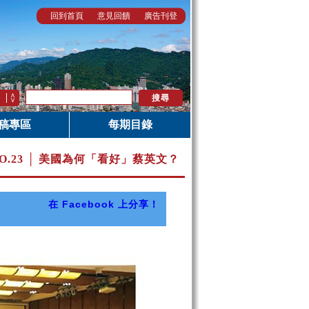
回到首頁
意見回饋
廣告刊登
稿專區
每期目錄
O.23 │ 美國為何「看好」蔡英文？
在 Facebook 上分享！