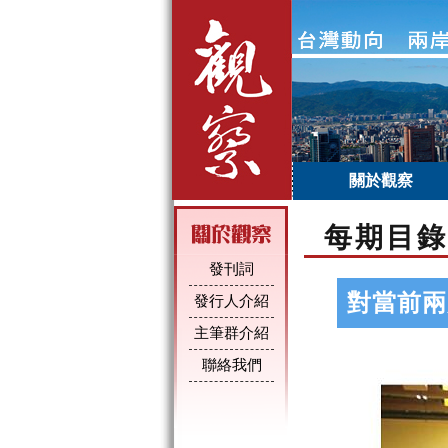
關於觀察
每期目錄
發刊詞
對當前兩
發行人介紹
主筆群介紹
聯絡我們