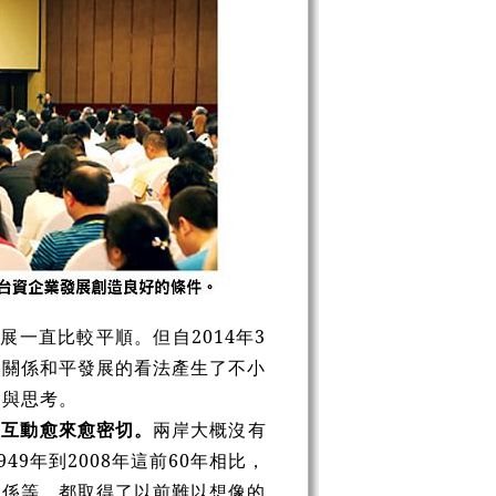
展一直比較平順。但自2014年3
岸關係和平發展的看法產生了不小
察與思考。
的互動愈來愈密切。
兩岸大概沒有
9年到2008年這前60年相比，
關係等，都取得了以前難以想像的