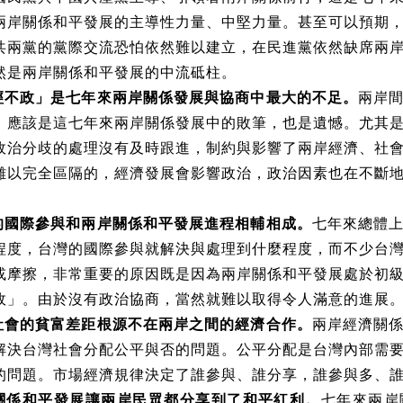
兩岸關係和平發展的主導性力量、中堅力量。甚至可以預期
共兩黨的黨際交流恐怕依然難以建立，在民進黨依然缺席兩
然是兩岸關係和平發展的中流砥柱。
經不政」是七年來兩岸關係發展與協商中最大的不足。
兩岸
，應該是這七年來兩岸關係發展中的敗筆，也是遺憾。尤其
政治分歧的處理沒有及時跟進，制約與影響了兩岸經濟、社
難以完全區隔的，經濟發展會影響政治，政治因素也在不斷
的國際參與和兩岸關係和平發展進程相輔相成。
七年來總體
程度，台灣的國際參與就解決與處理到什麼程度，而不少台
或摩擦，非常重要的原因既是因為兩岸關係和平發展處於初
政」。由於沒有政治協商，當然就難以取得令人滿意的進展
社會的貧富差距根源不在兩岸之間的經濟合作。
兩岸經濟關
解決台灣社會分配公平與否的問題。公平分配是台灣內部需
的問題。市場經濟規律決定了誰參與、誰分享，誰參與多、
關係和平發展讓兩岸民眾都分享到了和平紅利。
七年來兩岸