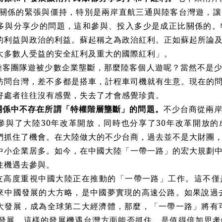
兩岸關係的緊張與僵持，特別是兩岸直航三通與陸客台灣遊，
多與分享少的問題，這和參與、投入多少是成正比關係的。
的利益與政治的利益。蘇起稱之為政治紅利。正如蘇起所論
大多數人受益的安全紅利及重大的國際紅利」。
陸客團隊遊被少數企業壟斷，那麼陸客個人遊呢？當然不是
訪問台灣，差不多都是搭車，計程車司機就有生意。現在的
好處者往往沒有感覺，失去了才會感覺珍貴。
關係中不存在所謂「特權階層壟斷」的問題。
不少台商從兩
參與了大陸30年改革開放，同時也分享了30年改革開放
們抓住了機會。在大陸做大的不少台商，過去並不是大財團
中小企業居多。如今，在中國大陸「一帶一路」的宏大規劃
住機遇去參與。
友高度重視中國大陸正在推動的「一帶一路」工作。這不僅
來中國發展的大方略，是中國夢實現的高速公路。如果說過去
大發展，成為全球第二大經濟體，那麼，「一帶一路」將有可
的發展。這樣的發展機遇台灣方面能否抓住，是值得倍加思