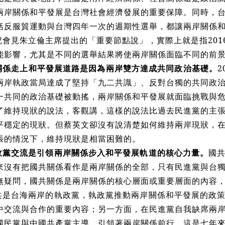
兩岸關係和平發展是台灣社會經濟發展的重要保障。同時，
括反服貿運動與台灣四年一次的週期性選舉，都讓兩岸關係
會見朱立倫主席提出的「重要節點說」，實際上就是指2016
能影響，尤其是不同的選舉結果將使兩岸關係面臨不同的前
關係走上和平發展道路是因為兩岸雙方達成共同政治基礎。
兩岸執政當局達成了堅持「九二共識」、反對台獨的共同政
一共同的政治基礎被動搖，兩岸關係和平發展就面臨挑戰與
了維持現狀的說法，客觀講
，
這樣的說法比過去民進黨的主
平穩定的現狀。但蔡英文卻沒有說清楚如何維持兩岸現狀，
張的情況下，維持現狀是相當困難的。
政黨交流是引領兩岸關係步入和平發展軌道的核心力量。
國
來沒有把國共關係看作是兩岸關係的全部，只有民進黨與台
無疑問，國共關係是兩岸關係的核心層面或重要層面的內容
共是台海兩岸的執政黨，執政黨推動兩岸關係和平發展的政
中交流與合作的重要內容；另一方面，在民進黨自我缺席兩
國民黨與中國共產黨主導、引領著兩岸關係前行，這是七年