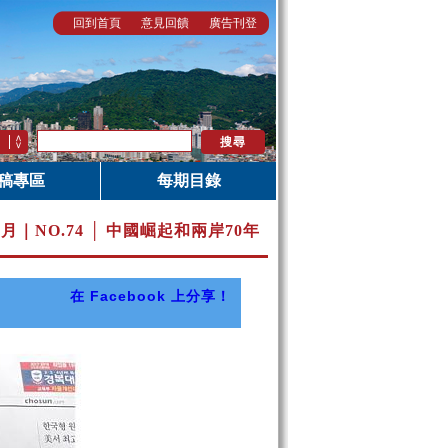
回到首頁
意見回饋
廣告刊登
稿專區
每期目錄
0月｜
NO.74 │ 中國崛起和兩岸70年
在 Facebook 上分享！