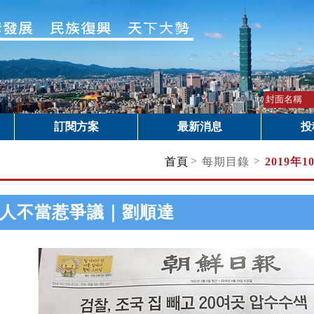
訂閱方案
最新消息
投
>
>
首頁
每期目錄
2019年1
人不當惹爭議｜劉順達