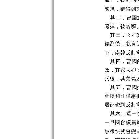
織」，被判刑
國賊，雖得到
其二，曹國
廢掉，被名嘴
其三，文在
錫烈後，就有
下，南韓反對
其四，曹國
政，其家人卻
兵役；其弟偽
其五，曹國
明博和朴槿惠
居然碰到反對
其六，這一
一旦國會議員
黨很快就會變