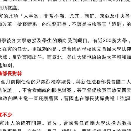
街頭抗議。
寅的此項「人事案」非常不滿。尤其，朝鮮、東亞及中央等
動改革「檢察體系」的法務部長，不該是被檢察官「追剿」
開學後各大學教授及學生的動向受到矚目。有近
所大學
200
文在寅的任命。更諷刺的是，連曹國的母校國立首爾大學法
示威，反對曹國出任。而慶北、釜山大學也紛紛貼大字報和
越加劇。
務部長對幹
個月前剛任命的尹錫烈檢察總長，與新任法務部長曹國二
2
法依證」，不會看總統的眼色辦案，甚至督促檢察官放棄四
執政的民主黨一直庇護曹國，曹國也在部長就職典禮上強調
實不少
寅用人的確有問題。首先，曹國曾任首爾大學法律系教