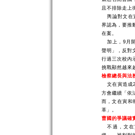
且不排除走上
輿論對文在
界認為，要推
在案。
加上，
月
9
聲明」，反對
行過三次校內
挑戰顯然越來
檢察總長與法
文在寅造成
方會繼續「依
而，文在寅和
革」。
曹國的爭議確
不過，文在