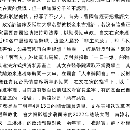
後坐牢數月。在此次「反日」活動上，曹國把偏袒日本的南
文在寅的賞識，但一般知識分子並不認同。
意識形態偏執，得罪了不少人。首先，曹國曾經要把批評文
、政治評論家及延世大學名譽教授金東吉批評，若沒有這些
寅需要曹國協助把持司法界，以期長期執政。自文在寅未經
近
名中層檢察官辭職，這些人屬於「非主流派」，即「不
60
黨害怕，如果曹國再向尹錫烈「施壓」，輕易對反對黨「濫
的「兩面人」終於露出馬腳。反對黨採取「一日一爆」的強
以違法方式投資私募基金；其女在醫學院獲取不當獎學金；
裝離婚來逃稅等醜聞一大串。在國會「人事聽聞會」中，反
擔任青瓦台民情首席兩年多期間，在文在寅的指導下，以「
捉進牢裡，目前還有數百位前屆政府官員坐牢，有的甚至已
黨嚴厲的「檢驗」，應該說是「惡有惡報」。
切都是為了明年
月
日的國會議員選舉。文在寅和執政黨
4
13
選舉敗北，會大幅影響接著而來的
年總統大選，南韓若
2022
成「血淋淋」的政治報復對象。兩年前，「崔順實」趕下朴