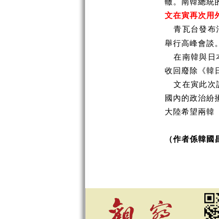
轍。南韓總統
文在寅再次用
青瓦台發布
舉行高峰會談
在南韓與日
收回廢除《韓
文在寅此次
國內的政治紛
大陸希望兩韓
（作者係韓國