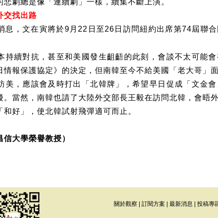
的悲劇總是像「連續劇」一樣，續集不斷上演。
外交找出路
消息，文在寅將於
月
日至
日訪問紐約出席第
屆聯合
9
22
26
74
。
本持續對抗，甚至和美國發生齟齬的此刻，會談不太可能會
日情報保護協定》的決定，但南韓至今不給美國「老大哥」
訪美，應該會及時打出「北韓牌」，希望早日促成「文金會
擾。當然，南韓也請了大陸外交部長王毅在訪問北韓，會晤
「和好」，使北韓試射飛彈適可而止。
昌信大學榮譽教授）
關於觀察
|
訂閱方案
|
最新消息
|
投稿專