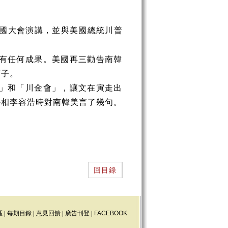
國大會演講，並與美國總統川普
有任何成果。美國再三勸告南韓
面子。
」和「川金會」，讓文在寅走出
外相李容浩時對南韓美言了幾句。
回目錄
區
|
每期目錄
|
意見回饋
|
廣告刊登
|
FACEBOOK