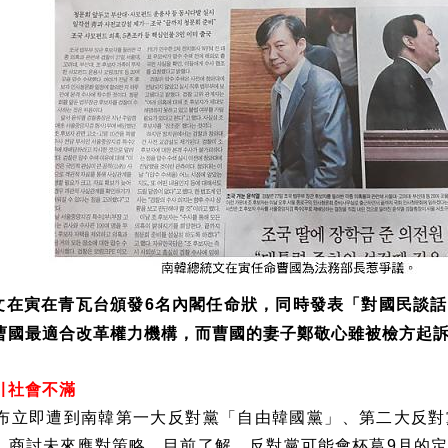
文在寅在青瓦台頒發
名內閣任命狀，同時發表「對國民談話
6
曹國最適合改革權力機構，而曹國的妻子鄭敬心雖被檢方起
引社會不滿
布立即遭到南韓第一大反對黨「自由韓國黨」、第二大反對
，商討未來應對策略。目前了解，反對黨可能會杯葛
月的
9