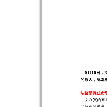
月
日，
9
10
的原因，認為
法務部長任命
文在寅的宣
緊急召開會議