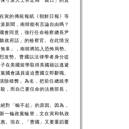
韓保守派人士界定為「親日」的賣
在寅的傳統報紙《朝鮮日報》等
正派新聞，南韓能有言論自由嗎？
國會同意，強行任命檢察總長尹
聽政府話」的檢察官。在此情況
殺無辜」，南韓將陷入恐怖局勢。
烈攻勢。曹國以法律學者身分從
其子在美國留學取得美國籍以逃避
對黨國會議員逼迫曹國立即辭職。
清除積弊」為名，把前任總統李
自殺，而自己要任命的法務部長，
有絕對「輸不起」的原因。因為，
新一輪政黨輪替，文在寅和執政
槿惠。現在，「曹國」又要重蹈覆