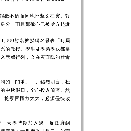
報紙不約而同地抨擊文在寅。報
的身分，而且鄭敬心已被檢方起訴
，
餘名教授聯名發表「時局
1,000
律系的教授、學生及學弟學妹都舉
加入示威行列，文在寅面臨的社會
人間的「鬥爭」。尹錫烈明言，檢
天的中秋假日，全心投入偵辦。然
「檢察官權力太大，必須儘快改
授，大學時期加入過「反政府組