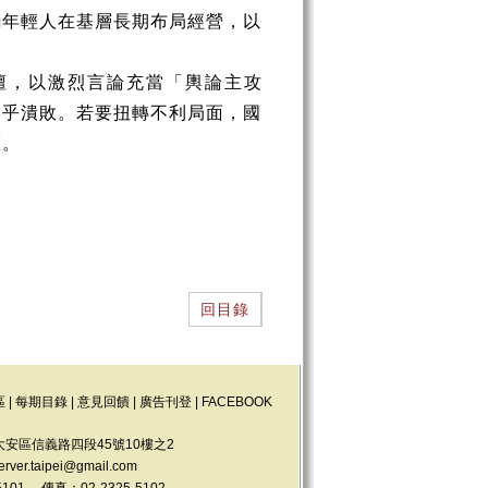
勵年輕人在基層長期布局經營，以
壇，以激烈言論充當「輿論主攻
近乎潰敗。若要扭轉不利局面，國
權。
回目錄
區
|
每期目錄
|
意見回饋
|
廣告刊登
|
FACEBOOK
大安區信義路四段45號10樓之2
erver.taipei@gmail.com