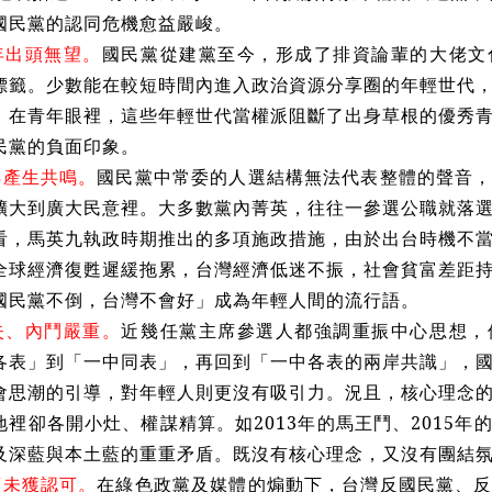
國民黨的認同危機愈益嚴峻。
年出頭無望。
國民黨從建黨至今，形成了排資論輩的大佬文
標籤。少數能在較短時間內進入政治資源分享圈的年輕世代
。在青年眼裡，這些年輕世代當權派阻斷了出身草根的優秀
民黨的負面印象。
年產生共鳴。
國民黨中常委的人選結構無法代表整體的聲音
擴大到廣大民意裡。大多數黨內菁英，往往一參選公職就落
看，馬英九執政時期推出的多項施政措施，由於出台時機不
全球經濟復甦遲緩拖累，台灣經濟低迷不振，社會貧富差距
國民黨不倒，台灣不會好」成為年輕人間的流行語。
失、內鬥嚴重。
近幾任黨主席參選人都強調重振中心思想，
各表」到「一中同表」，再回到「一中各表的兩岸共識」，
會思潮的引導，對年輕人則更沒有吸引力。況且，核心理念
地裡卻各開小灶、權謀精算。如2013年的馬王鬥、2015
及深藍與本土藍的重重矛盾。既沒有核心理念，又沒有團結
策未獲認可。
在綠色政黨及媒體的煽動下，台灣反國民黨、