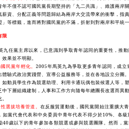
青年不僅不認可國民黨長期堅持的「九二共識」、維護兩岸
低薪資、分配正義等問題歸結為兩岸大交流帶來的衝擊，指
盟」等標籤，進而將對國民黨的不滿，折射到對兩岸和平統
有限
年馬英九任黨主席以來，已意識到爭取青年認同的重要性，推
，效果並不明顯。
動國民黨年輕化。
2005年馬英九為爭取更多青年認同，成立
出體驗式政治實踐營、宣導公益服務等，並在各地設立分團
，如動員學生作為競選助理、利用卡通玩偶包裝候選人等，
乏中下層組織建制，人事和工作方向隨每年總團長改選而異
化。
統性選拔培養管道。
在反服貿運動後，國民黨開始注重擴大
，如黨代會代表和中央委員中青年代表不得少於10%、各級
鼓勵40歲以下的青年參加各類競選或參與競選團隊。然而，