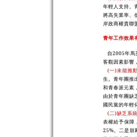
年輕人支持。
將高失業率、
岸政商權貴聯
青年工作效果
自2005
客觀因素影響
(一)未能推
生。青年團推
和青春派元素
由於青年團缺
國民黨的年輕
(二)缺乏系
表權給予保障
25%。二是