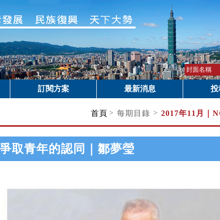
訂閱方案
最新消息
投
>
>
首頁
每期目錄
2017年11月｜
N
爭取青年的認同｜鄒夢瑩