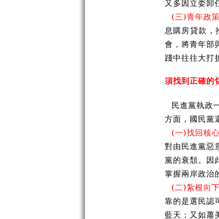
又多因立委卸
(三)青年政
息購房貸款，
會，將青年部
踐中往往大打
須找到正確的
民進黨執政
方面，國民黨
(一)找回核
對由民進黨惡
黨的衰頹。因
掌握兩岸政治
(二)紮根向
靠的是選民認
藍天；又如蕭