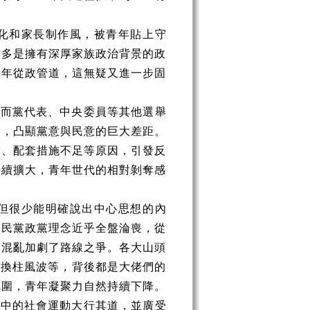
化和家長制作風，被青年貼上守
，多是擁有深厚家族政治背景的政
青年從政管道，這無疑又進一步固
，而黨代表、中央委員等其他選舉
選，凸顯黨意與民意的巨大差距。
當、配套措施不足等原因，引發反
持續擴大，青年世代的相對剝奪感
但很少能明確說出中心思想的內
國民黨政黨理念近乎全盤淪喪，從
的混亂加劇了路線之爭。各大山頭
年的換柱風波等，背後都是大佬們的
氛圍，青年凝聚力自然持續下降。
反中的社會運動大行其道，並廣受