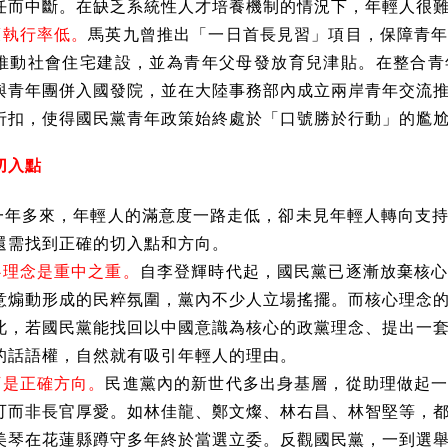
任而中斷。在缺乏系統性人才培養機制的情況下，年輕人很
策執行率低。
馬英九曾推出「一日首長見習」項目，保障青
推動社會住宅建設，並為青年父母發放育兒津貼。在整合青
與青年團併入國發院，並在大陸事務部內成立兩岸青年交流
折扣，使得國民黨青年政策始終處於「口號勝於行動」的尷
切入點
一年多來，年輕人的滿意度一路走低，卻未見年輕人轉向支
還需找到正確的切入點和方向。
心理念是重中之重。
自李登輝時代起，國民黨已逐漸放棄核
意煽動形成的民粹氛圍，黨內不少人立場搖擺。而核心理念
此，若國民黨能找回以中國意識為核心的政黨理念、提出一
的話語權，自然就有吸引年輕人的理由。
下是正確方向。
民進黨內的新世代多出身基層，從助理做起
可而非長官厚愛。如林佳龍、鄭文燦、林右昌、林智堅等，
美琴在花蓮縣蹲守多年終於當選立委。反觀國民黨，一到選