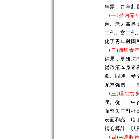
年票，青年對
(一)黨內青
舊、老人黨等
二代、富二代
化了青年對國
(二)難與青
結果，更無法
從政策本身來
彈。同時，受
尤為強烈，「
(三)理念喪
涵。從「一中
而喪失了對社
表面和諧，暗
精心算計，以
(四)兩岸政