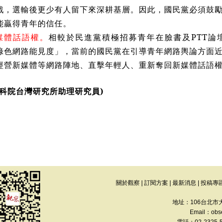
戰，選輸後更少有人留下來深耕基層。因此，國民黨必須鼓
能贏得青年的信任。
新媒體話語權。
相較於民進黨積極招募青年在臉書及PTT論
綠色網路能見度」，當前的國民黨在引導青年網路輿論方面
經營新媒體等網路陣地、直擊年輕人、重新奪回新媒體話語
社科院台灣研究所助理研究員)
關於觀察
|
訂閱方案
|
最新消息
|
投稿專
地址：106台北市
Email：
obs