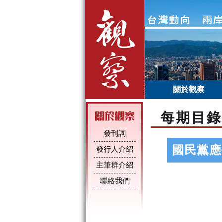
關於觀察
每期目錄
發刊詞
國民黨應
發行人介紹
主筆群介紹
聯絡我們