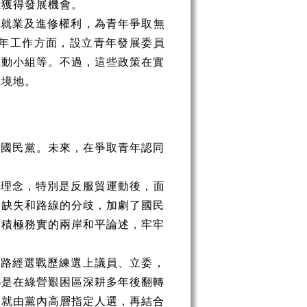
難獲得發展機會。
年就業及進修權利，為青年爭取無
年工作方面，設立青年發展委員
推動小組等。不過，這些政策在實
尬境地。
持國民黨。未來，在爭取青年認同
心理念，特別是反服貿運動後，面
的缺失和路線的分歧，加劇了國民
套積極務實的兩岸和平論述，牢牢
一路經選戰歷練選上議員、立委，
都是在綠營艱困區深耕多年後翻轉
舉就由黨內高層指定人選，再結合