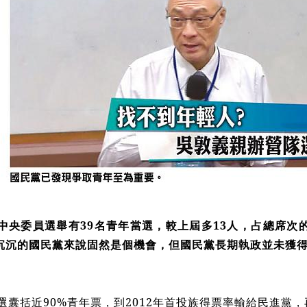
中央委員選舉有39名青年當選，較上屆多13人，占總席次的
沉沉的國民黨來說固然是個機會，但國民黨長期執政並未獲
大選囊括近90%青年票，到2012年首投族得票率輸給民進黨，