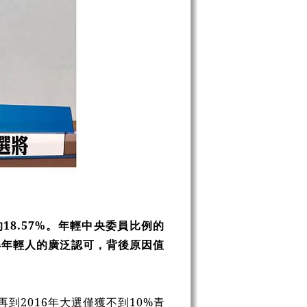
18.57%。年輕中央委員比例的
得年輕人的廣泛認可，背後原因值
再到2016年大選僅獲不到10%青