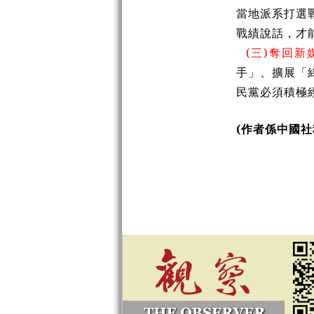
當地派系打選
戰績說話，才
(三)奪回
手」、擴展「
民黨必須積極
(作者係中國