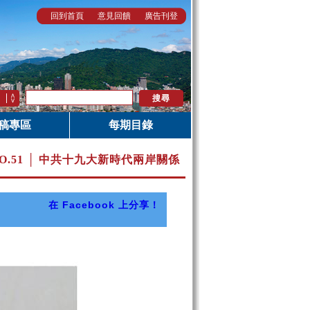
回到首頁
意見回饋
廣告刊登
稿專區
每期目錄
O.51 │ 中共十九大新時代兩岸關係
在 Facebook 上分享！