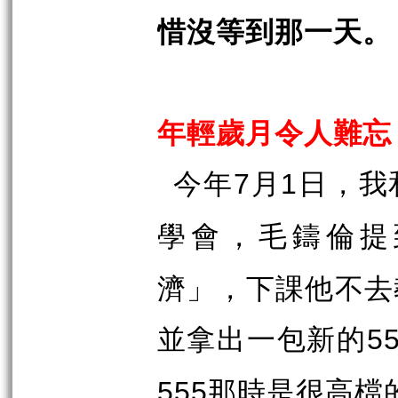
惜沒等到那一天。
年輕歲月令人難忘
今年
月
日，我
7
1
學會，毛鑄倫提
濟」，下課他不去
並拿出一包新的
5
那時是很高檔
555