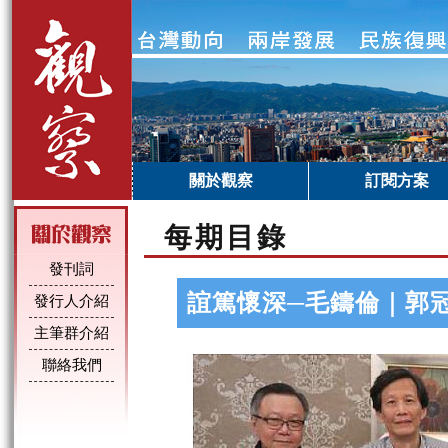
關於觀察
訂閱方案
每期目錄
發刊詞
誼篤懷深─毛鑄倫｜郭
發行人介紹
主筆群介紹
聯絡我們