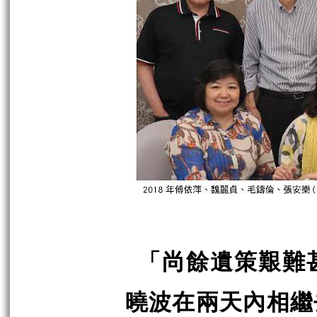
「尚餘遺策艱難
曉波在兩天內相繼