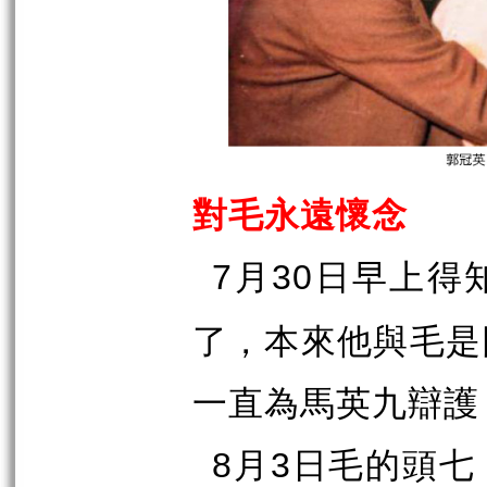
對毛永遠懷念
月
日早上得
7
30
了，本來他與毛是
一直為馬英九辯護
月
日毛的頭七
8
3