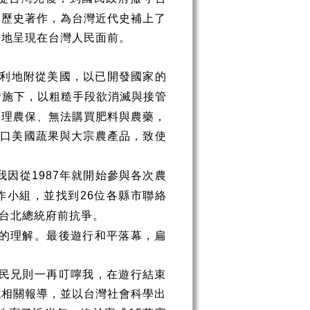
本歷史著作，為台灣近代史補上了
蕩地呈現在台灣人民面前。
利地附從美國，以已開發國家的
措施下，以粗糙手段欲消滅與接管
辦理農保、無法購買肥料與農藥，
進口美國蔬果與大宗農產品，致使
我因從
年就開始參與各次農
1987
作小組，並找到
位各縣市聯絡
26
台北總統府前抗爭。
的理解。最後遊行和平落幕，扁
民兄則一再叮嚀我，在遊行結束
誌相關報導，並以台灣社會科學出