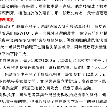
未爆發的那一段時間，兩岸根本是一家親。他之後完成了數
兩顆門牙。相信由於他的著作，那一段歷史終有一天會坦蕩
灣農運史
扁政府打腫臉充胖子，未經過深入研究與認真談判，急功近
界貿易組織
，進一步犧牲台灣的農業，在沒有配套的
(WTO)
求農村金融在短期內把逾期放款降低，導致偏鄉的農民無法
經統一考試受聘的職工也面臨失業的威脅。同時因政府大量
格平均下降二成。
遂自動籌資，每人
或
元，準備到台北來遊行抗爭，
500
1000
，大家推選我擔任總策劃、遊行總指揮。我們組成了
人工
5
月，各縣市至少召開了千餘場說明會，終於發動了
萬人，到
12
不停地接受媒體訪問，並與民進黨立委辯論，贏得廣大人民
了農業金庫，歸還已接管的農漁會，穩定了農村金融。
劃與指揮，無法思考其與台灣歷史與政治經濟學的關係。健
本紀實報導的書。他用心剪貼了厚厚兩大本近一年的報刊雜