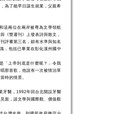
多，為了能早日謀生就業，父親希
和這兩位在兩岸被尊為文學領航
》與《雙週刊》上發表詩與散文，
校刊評審第三名，頗有水準與知名
識，包括已畢業在彰化溪州國中
是「上帝到底是什麼呢？」令我
常唱那首歌，他說有一次被情治單
卻當時的情景。
業牙醫，
年回台北開設牙醫
1992
他見面，談文學與國際觀、價值觀
從台灣光復，到國民政府撤守台