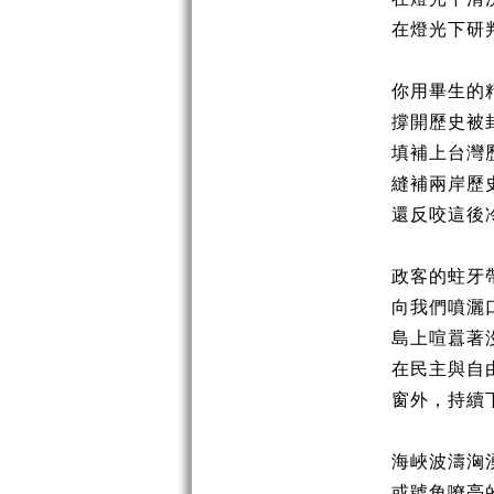
在燈光下研
你用畢生的
撐開歷史被
填補上台灣
縫補兩岸歷
還反咬這後
政客的蛀牙
向我們噴灑
島上喧囂著
在民主與自
窗外，持續
海峽波濤洶
或號角嘹亮