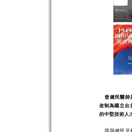
曾健民醫師
改制為國立台
的中堅技術人
我與健民兄