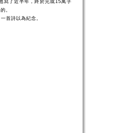
地寫了近半年，終於完成
萬字
15
編的。
了一首詩以為紀念。