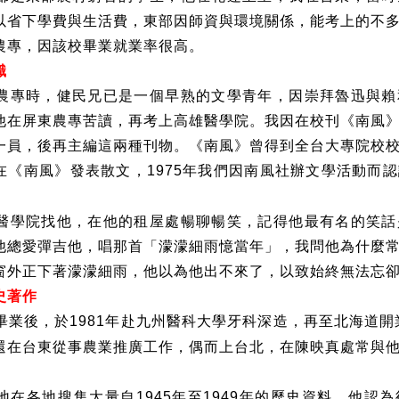
以省下學費與生活費，東部因師資與環境關係，能考上的不
農專，因該校畢業就業率很高。
識
農專時，健民兄已是一個早熟的文學青年，因崇拜魯迅與賴
他在屏東農專苦讀，再考上高雄醫學院。我因在校刊《南風
一員，後再主編這兩種刊物。《南風》曾得到全台大專院校
在《南風》發表散文，
年我們因南風社辦文學活動而認
1975
醫學院找他，在他的租屋處暢聊暢笑，記得他最有名的笑話
他總愛彈吉他，唱那首「濛濛細雨憶當年」，我問他為什麼
窗外正下著濛濛細雨，他以為他出不來了，以致始終無法忘
史著作
畢業後，於
年赴九州醫科大學牙科深造，再至北海道開
1981
還在台東從事農業推廣工作，偶而上台北，在陳映真處常與
地在各地搜集大量自
年至
年的歷史資料，他認為
1945
1949