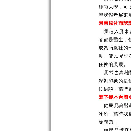
師範大學，可
望我報考屏東
因南風社而認
我考入屏東
者都是醫生，
成為南風社的
度。健民兄也
任教的吳晟。
我常去高雄
深刻印象的是
位約談，當時
寫下幾本台灣
健民兄高醫
診所。當時我
等問題。
健民兄認真