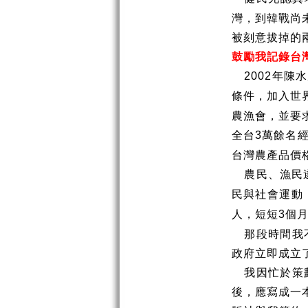
灣，到韓戰尚
被刻意拔掉的
鼓勵我記錄台
年陳水
2002
條件，加入世
農漁會，並要
全台
萬餘名
3
台灣農產品價
農民、漁民
民與社會運動
人，短短
個
3
那段時間我
政府立即成立
我因忙於策
後，應寫成一