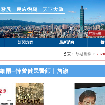
訂閱方案
最新消息
投
>
>
首頁
每期目錄
202
細雨─悼曾健民醫師｜詹澈