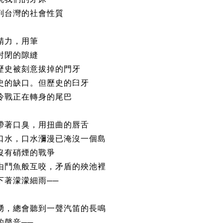
判台灣的社會性質
精力，用筆
封閉的隙縫
歷史被刻意拔掉的門牙
史的缺口。但歷史的臼牙
冷戰正在轉身的尾巴
帶著口臭，用扭曲的唇舌
口水，口水瀰漫已淹沒一個島
沒有硝煙的戰爭
由鬥魚般互咬，矛盾的殃池裡
下著濛濛細雨──
湧，總會聽到一聲汽笛的長鳴
的聲音──