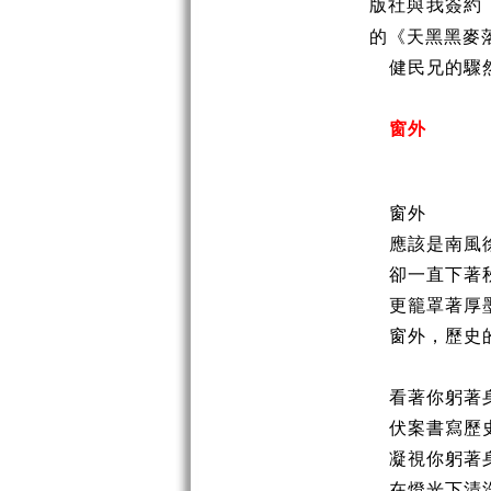
版社與我簽約
的《天黑黑麥
健民兄的驟
窗外
窗外
應該是南風
卻一直下著
更籠罩著厚
窗外，歷史
看著你躬著
伏案書寫歷
凝視你躬著
在燈光下清