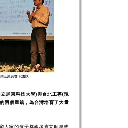
國立屏東科技大學
與台北工專
現
)
(
的兩個重鎮，為台灣培育了大量
窮人家的孩子都報考省立師專或