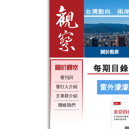
關於觀察
每期目錄
發刊詞
窗外濛濛
發行人介紹
主筆群介紹
聯絡我們