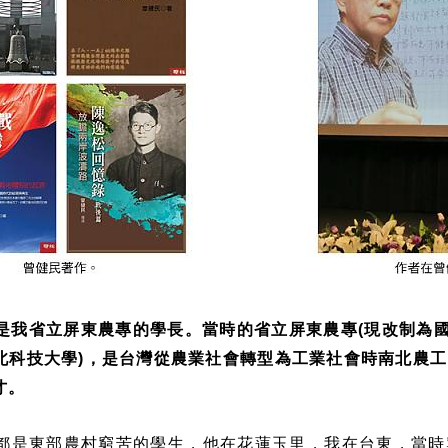
是我省立屏東農專的學長。當時的省立屏東農專
現改制為
(
北科技大學
，是台灣從農業社會轉型為工業社會時南北農工
)
才。
都是東部農村窮苦的學生，他在花蓮玉里，我在台東，當時