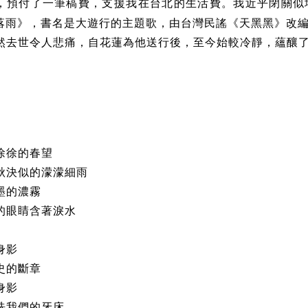
，預付了一筆稿費，支援我在台北的生活費。我近乎閉關似
落雨》，書名是大遊行的主題歌，由台灣民謠《天黑黑》改
然去世令人悲痛，自花蓮為他送行後，至今始較冷靜，蘊釀
徐徐的春望
秋決似的濛濛細雨
墨的濃霧
的眼睛含著淚水
身影
史的斷章
身影
洗我們的牙床