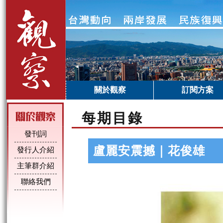
關於觀察
訂閱方案
每期目錄
發刊詞
盧麗安震撼｜花俊雄
發行人介紹
主筆群介紹
聯絡我們