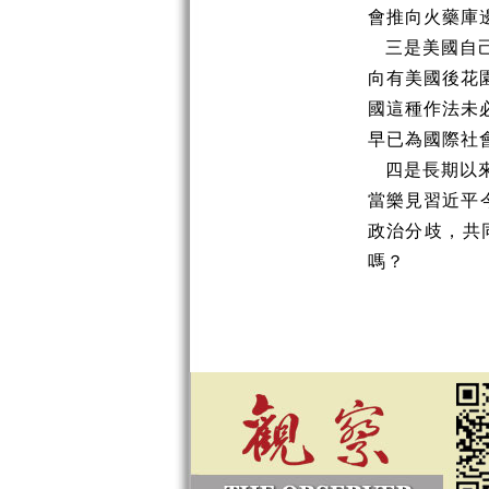
會推向火藥庫
三是美國自
向有美國後花
國這種作法未
早已為國際社
四是長期以
當樂見習近平
政治分歧，共
嗎？