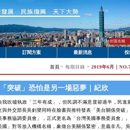
訂閱方案
最新消息
投
>
>
首頁
每期目錄
2019年6月｜
NO
「突破」恐怕是另一場惡夢｜紀欣
自我吹噓執政「三年有成」，但民調不滿意度卻過半，民進
文與外交部長吳釗燮同時在臉書與推特發表「美台關係突破
美事務協調委員會」，正式更名為「台灣美國事務委員會」
美國」對等放入機構名稱，象徵台美關係緊密，意義非凡。