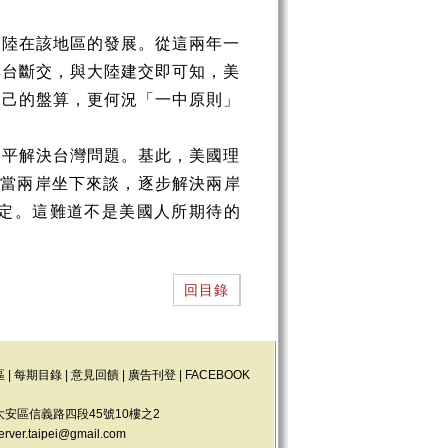
大陸在該地區的發展。從這兩年一
與台斷交，與大陸建交即可知，美
自己的盤算，更何況「一中原則」
和平解決台灣問題。基此，美國理
有當兩岸坐下來談，逐步解決兩岸
定。這難道不是美國人所期待的
回目錄
區
|
每期目錄
|
意見回饋
|
廣告刊登
|
FACEBOOK
大安區信義路四段45號10樓之2
erver.taipei@gmail.com