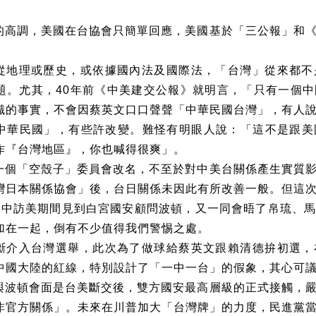
的高調，美國在台協會只簡單回應，美國基於「三公報」和
。
從地理或歷史，或依據國內法及國際法，「台灣」從來都不
題。尤其，
40
年前《中美建交公報》就明言，「只有一個中
識的事實，不會因蔡英文口口聲聲「中華民國台灣」，有人
中華民國」，有些許改變。難怪有明眼人說：「這不是跟美
作『台灣地區』，你也喊得很爽」。
一個「空殼子」委員會改名，不至於對中美台關係產生實質
灣日本關係協會」後，台日關係未因此有所改善一般。但這
月中訪美期間見到白宮國安顧問波頓，又一同會晤了帛琉、
加在一起，倒有不少值得我們警惕之處。
斷介入台灣選舉，此次為了做球給蔡英文跟賴清德拚初選，
中國大陸的紅線，特別設計了「一中一台」的假象，其心可
與波頓會面是台美斷交後，雙方國安最高層級的正式接觸，
非官方關係」。未來在川普加大「台灣牌」的力度，民進黨