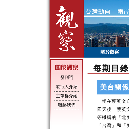
關於觀察
每期目錄
發刊詞
美台關係
發行人介紹
主筆群介紹
就在蔡英文
聯絡我們
四天後，蔡英
等機構的「北
「台灣」和「