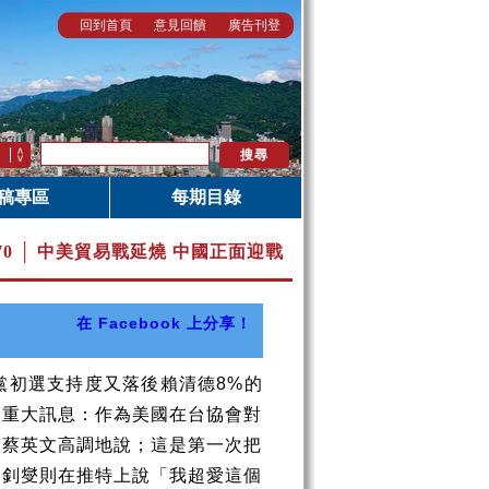
回到首頁
意見回饋
廣告刊登
稿專區
每期目錄
.70 │ 中美貿易戰延燒 中國正面迎戰
在 Facebook 上分享！
黨初選支持度又落後賴清德
8%
的
」重大訊息：作為美國在台協會對
。蔡英文高調地說；這是第一次把
吳釗燮則在推特上說「我超愛這個