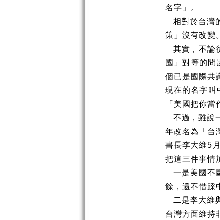
名字」。
相對於台灣
策」沒有改變
其實，不論
國」對等的問
個已是國際共
現在的名字叫
「美國把你當
不過，雖說
年改名為「台
書長李大維
5
把這三件事情
一是美國不
餘，還不惜踩
二是李大維
台灣方面維持