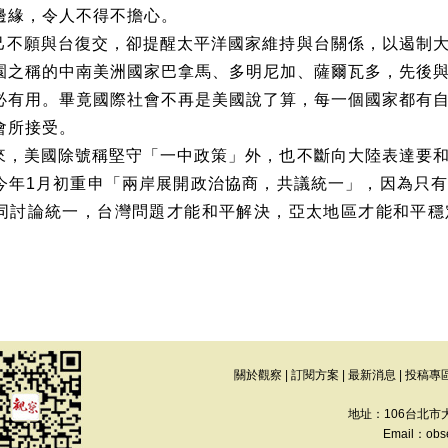
邊緣，令人不得不擔心。
己不願與台復交，卻提醒太平洋國家維持與台關係，以遏制
園之稱的中南美洲國家巴拿馬、多明尼加、薩爾瓦多，先後
必有用。畢竟國際社會不再是美國說了算，每一個國家都有
會所接受。
來，美國除號稱堅守「一中政策」外，也不斷向大陸表達要
今年
1
月初重申「兩岸展開政治協商，共議統一」，因為只
同討論統一，台灣問題才能和平解決，亞太地區才能和平穩
關於觀察
|
訂閱方案
|
最新消息
|
投稿專
地址：106台北市
Email：
obs