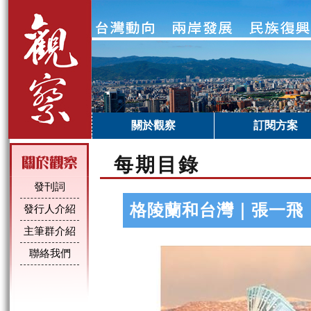
關於觀察
訂閱方案
每期目錄
發刊詞
格陵蘭和台灣｜張一飛
發行人介紹
主筆群介紹
聯絡我們