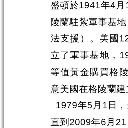
盛頓於
年
月
1941
4
陵蘭駐紮軍事基地
法支援）。美國
1
立了軍事基地，
1
等值黃金購買格
意美國在格陵蘭建
年
月
日，
1979
5
1
直到
年
月
2009
6
21