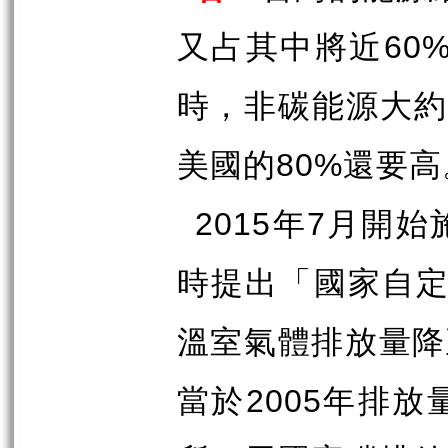
又占其中將近
60
時，非碳能源大
美國的
還要高
80%
年
月開始
2015
7
時提出「國家自
溫室氣體排放量降
當於
年排放
2005