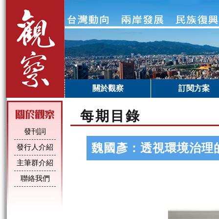
關於觀察
訂閱方案
每期目錄
發刊詞
魏國彥：透視環境治理
發行人介紹
主筆群介紹
聯絡我們