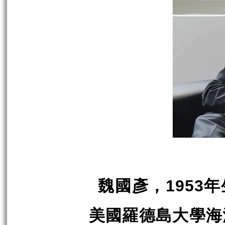
魏國彥，
年
1953
美國羅德島大學海